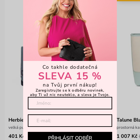
Co takhle dodatečná
SLEVA 15 %
na Tvůj první nákup!
Zaregistrujte se k odběru novinek,
aby Ti už nic neuteklo, a sleva je Tvoje.
Herbie Blue
Talune Bl
velká puntíkatá peněženka na patent
prostorná ka
401 Kč
1 007 Kč
599 Kč
PŘIHLÁSIT ODBĚR