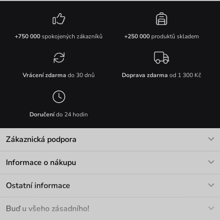
+750 000
spokojených zákazníků
+250 000
produktů skladem
Vrácení zdarma
do 30 dnů
Doprava zdarma
od 1 300 Kč
Doručení
do 24 hodin
Zákaznická podpora
V pracovních dnech Po-Pá: 8-17h
Informace o nákupu
info@vuch.cz
Kontakt
Ostatní informace
+420 466 566 493
Doprava a platba
O nás
Buď u všeho zásadního!
Materiály a údržba
Kariéra