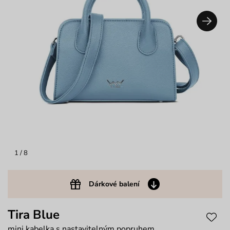
1
/ 8
Dárkové balení
Tira Blue
mini kabelka s nastavitelným popruhem