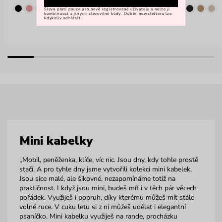
Sleva platí pouze pro nově registrované uživatele a nelze ji
kombinovat s jinými slevovými kódy. Odběr newsletteru lze
kdykoliv odhlásit.
Mini kabelky
„Mobil, peněženka, klíče, víc nic. Jsou dny, kdy tohle prostě
stačí. A pro tyhle dny jsme vytvořili kolekci mini kabelek.
Jsou sice malé, ale šikovné, nezapomínáme totiž na
praktičnost. I když jsou mini, budeš mít i v těch pár věcech
pořádek. Využiješ i popruh, díky kterému můžeš mít stále
volné ruce. V cuku letu si z ní můžeš udělat i elegantní
psaníčko. Mini kabelku využiješ na rande, procházku