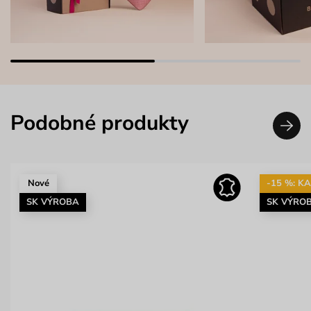
Podobné produkty
Nové
-15 %: K
SK VÝROBA
SK VÝRO