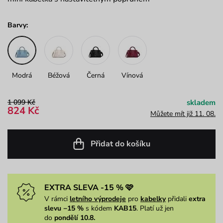
Barvy:
Modrá
Béžová
Černá
Vínová
1 099 Kč
skladem
824 Kč
Můžete mít již 11. 08.
Přidat do košíku
EXTRA SLEVA -15 % 🩷
V rámci
letního výprodeje
pro
kabelky
přidali
extra
slevu −15 %
s kódem
KAB15
. Platí už jen
do
pondělí 10.8.