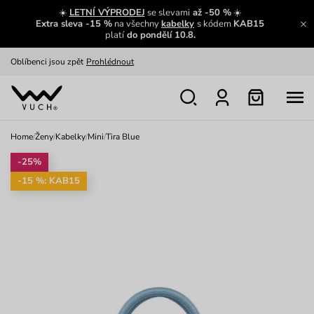
Zajímavosti ze světa Vuch:
Přečíst
☀️
LETNÍ VÝPRODEJ
se slevami
až -50 %
☀️
Extra sleva -15 %
na všechny
kabelky
s kódem
KAB15
Výměna a vrácení zdarma
Zobrazit
platí
do pondělí 10.8.
Oblíbenci jsou zpět
Prohlédnout
Nech se inspirovat
Ukázat
Home
/
Ženy
/
Kabelky
/
Mini
/
Tira Blue
-25%
-15 %: KAB15