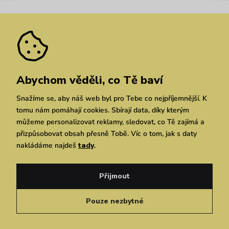
Nejčastější dotazy
Novinky
Slevy
Akce
Velkoobchod
Vrácení a reklamace
We Care
Odebírat
Pozáruční opravy
Dárkové poukazy
Zásady ochrany osobních údajů
zde
Vuchlook
Prodejny
Praha
Brno
Chrudim
Abychom věděli, co Tě baví
Snažíme se, aby náš web byl pro Tebe co nejpříjemnější. K
tomu nám pomáhají cookies. Sbírají data, díky kterým
můžeme personalizovat reklamy, sledovat, co Tě zajímá a
přizpůsobovat obsah přesně Tobě. Víc o tom, jak s daty
nakládáme najdeš
tady
.
Copyright © 2026 Vuch s.r.o. Všechna práva vyhrazena. Technicky zajišťuje
Simplia.cz
Přijmout
Obchodní podmínky
Zásady ochrany osobních údajů
Pouze nezbytné
Čeština