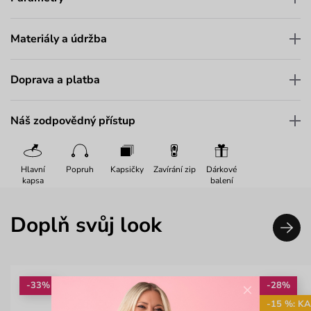
Materiály a údržba
Doprava a platba
Náš zodpovědný přístup
Hlavní
Popruh
Kapsičky
Zavírání zip
Dárkové
kapsa
balení
Doplň svůj look
×
-33%
-28%
-15 %: K