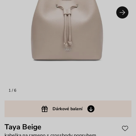
1
/ 6
Dárkové balení
Taya Beige
kabelka na rameno s crossbody popruhem