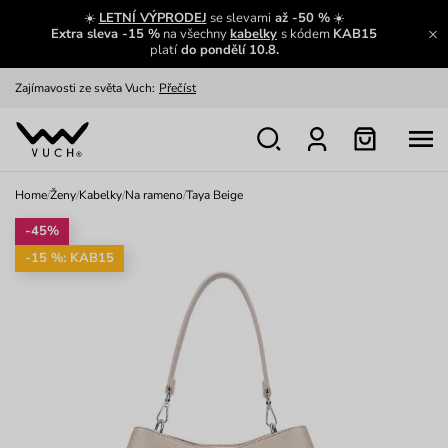
☀️
LETNÍ VÝPRODEJ
se slevami
až -50 %
☀️
Extra sleva -15 %
na všechny
kabelky
s kódem
KAB15
platí
do pondělí 10.8.
Zajímavosti ze světa Vuch:
Přečíst
Výměna a vrácení zdarma
Zobrazit
Oblíbenci jsou zpět
Prohlédnout
Home
/
Ženy
/
Kabelky
/
Na rameno
/
Taya Beige
Nech se inspirovat
Ukázat
-45%
-15 %: KAB15