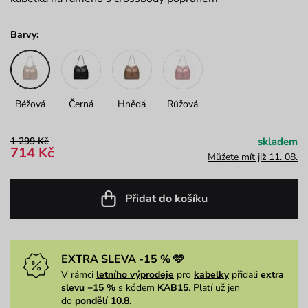
Barvy:
Béžová
Černá
Hnědá
Růžová
1 299 Kč
skladem
714 Kč
Můžete mít již 11. 08.
Přidat do košíku
EXTRA SLEVA -15 % 🩷
V rámci
letního výprodeje
pro
kabelky
přidali
extra
slevu −15 %
s kódem
KAB15
. Platí už jen
do
pondělí 10.8.