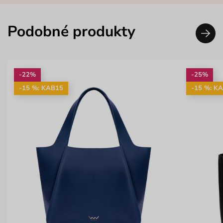
Podobné produkty
-22%
-25%
-15 %: KAB15
-15 %: K