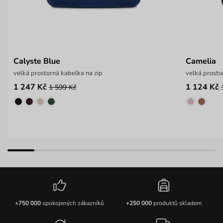
Calyste Blue
Camelia
velká prostorná kabelka na zip
velká prosto
1 247 Kč
1 124 Kč
1 599 Kč
+750 000
spokojených zákazníků
+250 000
produktů skladem