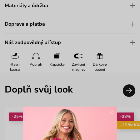
Materiály a údržba
Doprava a platba
Náš zodpovědný přístup
Hlavní
Popruh
Kapsičky
Zavírání
Dárkové
kapsa
magnet
balení
Doplň svůj look
×
-25%
-38%
-15 %: K