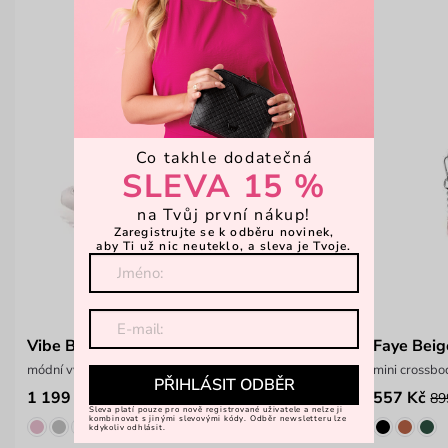
Co takhle dodatečná
SLEVA 15 %
na Tvůj první nákup!
Zaregistrujte se k odběru novinek,
aby Ti už nic neuteklo, a sleva je Tvoje.
Vibe Beige
Faye Beig
módní vycházková obuv
mini crossbo
PŘIHLÁSIT ODBĚR
1 199 Kč
557 Kč
1 599 Kč
89
Sleva platí pouze pro nově registrované uživatele a nelze ji
kombinovat s jinými slevovými kódy. Odběr newsletteru lze
kdykoliv odhlásit.