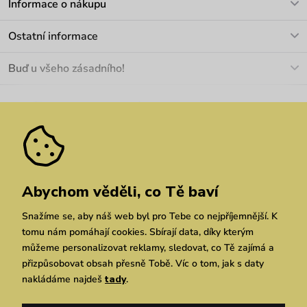
Informace o nákupu
info@vuch.cz
Kontakt
Ostatní informace
+420 466 566 493
Doprava a platba
O nás
Buď u všeho zásadního!
Materiály a údržba
Kariéra
Nejčastější dotazy
Novinky
Slevy
Akce
Velkoobchod
Vrácení a reklamace
We Care
Odebírat
Pozáruční opravy
Dárkové poukazy
Zásady ochrany osobních údajů
zde
Vuchlook
Prodejny
Praha
Brno
Chrudim
Abychom věděli, co Tě baví
Snažíme se, aby náš web byl pro Tebe co nejpříjemnější. K
tomu nám pomáhají cookies. Sbírají data, díky kterým
můžeme personalizovat reklamy, sledovat, co Tě zajímá a
přizpůsobovat obsah přesně Tobě. Víc o tom, jak s daty
nakládáme najdeš
tady
.
Copyright © 2026 Vuch s.r.o. Všechna práva vyhrazena. Technicky zajišťuje
Simplia.cz