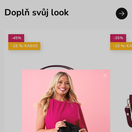
Doplň svůj look
-45%
-35%
-15 %: KAB15
-15 %: K
×