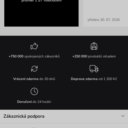
průměr z 27 hodnocení
přidáno 30. 07. 2026
+750 000
spokojených zákazníků
+250 000
produktů skladem
Vrácení zdarma
do 30 dnů
Doprava zdarma
od 1 300 Kč
Doručení
do 24 hodin
Zákaznická podpora
V pracovních dnech Po-Pá: 8-17h