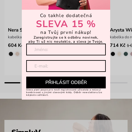
Co takhle dodatečná
SLEVA 15 %
Nera Suede Wine
Arysta W
na Tvůj první nákup!
kabelka do ruky ze semiše
kabelka do r
Zaregistrujte se k odběru novinek,
aby Ti už nic neuteklo, a sleva je Tvoje.
604 Kč
714 Kč
1 099 Kč
1 
PŘIHLÁSIT ODBĚR
Sleva platí pouze pro nově registrované uživatele a nelze ji
kombinovat s jinými slevovými kódy. Odběr newsletteru lze
kdykoliv odhlásit.