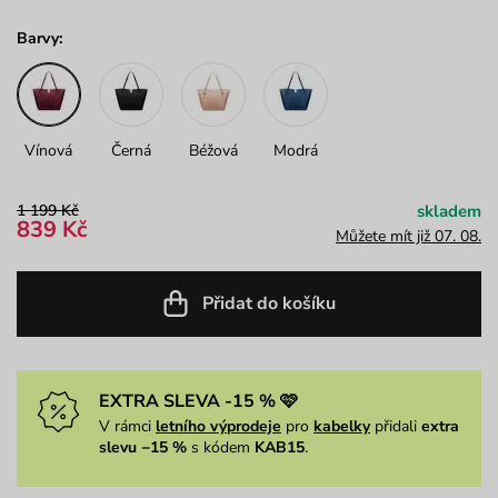
Barvy:
Vínová
Černá
Béžová
Modrá
1 199 Kč
skladem
839 Kč
Můžete mít již 07. 08.
Přidat do košíku
EXTRA SLEVA -15 % 🩷
V rámci
letního výprodeje
pro
kabelky
přidali
extra
slevu −15 %
s kódem
KAB15
.