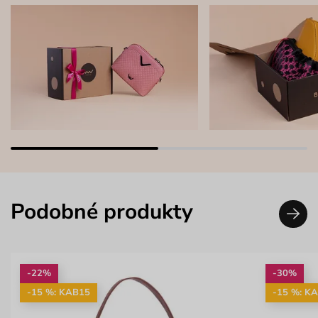
Podobné produkty
-22%
-30%
-15 %: KAB15
-15 %: K