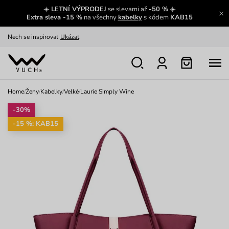
☀️
LETNÍ VÝPRODEJ
se slevami až
-50 %
☀️
Oblíbenci jsou zpět
Prohlédnout
Extra sleva -15 %
na všechny
kabelky
s kódem
KAB15
Nech se inspirovat
Ukázat
Home
/
Ženy
/
Kabelky
/
Velké
/
Laurie Simply Wine
-30%
-15 %: KAB15