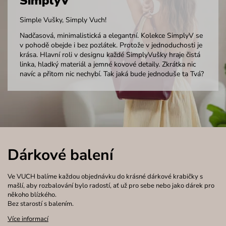
SimplyV
Simple Vušky, Simply Vuch!
Nadčasová, minimalistická a elegantní. Kolekce SimplyV se
v pohodě obejde i bez pozlátek. Protože v jednoduchosti je
krása. Hlavní roli v designu každé SimplyVušky hraje čistá
linka, hladký materiál a jemné kovové detaily. Zkrátka nic
navíc a přitom nic nechybí. Tak jaká bude jednoduše ta Tvá?
Dárkové balení
Ve VUCH balíme každou objednávku do krásné dárkové krabičky s
mašlí, aby rozbalování bylo radostí, ať už pro sebe nebo jako dárek pro
někoho blízkého.
Bez starostí s balením.
Více informací