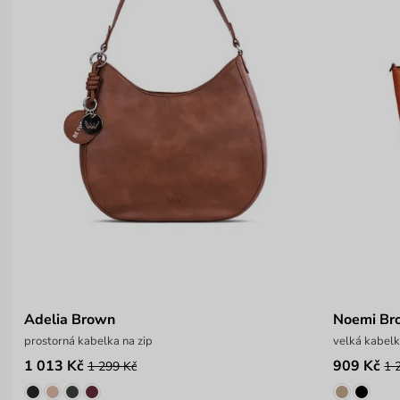
Adelia Brown
Noemi Br
prostorná kabelka na zip
velká kabelk
1 013 Kč
909 Kč
1 299 Kč
1 