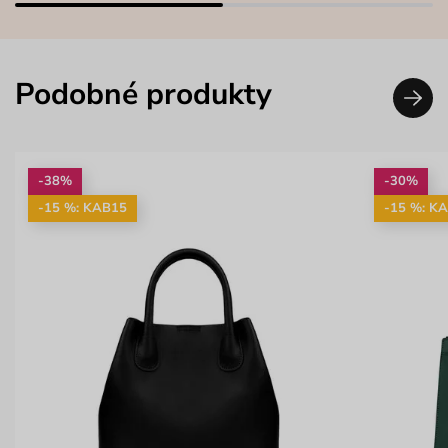
Podobné produkty
-38%
-30%
-15 %: KAB15
-15 %: K