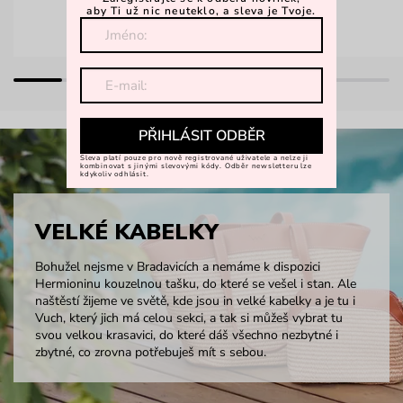
aby Ti už nic neuteklo, a sleva je Tvoje.
PŘIHLÁSIT ODBĚR
Sleva platí pouze pro nově registrované uživatele a nelze ji
kombinovat s jinými slevovými kódy. Odběr newsletteru lze
kdykoliv odhlásit.
VELKÉ KABELKY
Bohužel nejsme v Bradavicích a nemáme k dispozici
Hermioninu kouzelnou tašku, do které se vešel i stan. Ale
naštěstí žijeme ve světě, kde jsou in velké kabelky a je tu i
Vuch, který jich má celou sekci, a tak si můžeš vybrat tu
svou velkou krasavici, do které dáš všechno nezbytné i
zbytné, co zrovna potřebuješ mít s sebou.