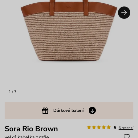
1
/ 7
Dárkové balení
Sora Rio Brown
5
6 recenzí
velká kabelka z rafie