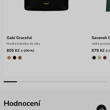
Gabi Graceful
Savanah 
hladká kabelka do ruky
velká prosto
805 Kč
979 Kč
1 299 Kč
1 
Hodnocení