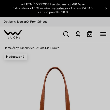
Zajímavosti ze světa Vuch:
Přečíst
☀️
LETNÍ VÝPRODEJ
se slevami
až -50 %
☀️
Extra sleva -15 %
na všechny
kabelky
s kódem
KAB15
Výměna a vrácení zdarma
Zobrazit
platí
do pondělí 10.8.
Oblíbenci jsou zpět
Prohlédnout
Nech se inspirovat
Ukázat
Home
/
Ženy
/
Kabelky
/
Velké
/
Sora Rio Brown
Nedostupné