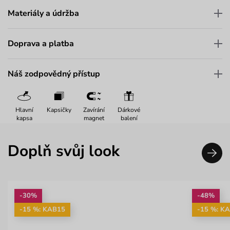
Materiály a údržba
Doprava a platba
Náš zodpovědný přístup
Hlavní
Kapsičky
Zavírání
Dárkové
kapsa
magnet
balení
Doplň svůj look
-30%
-48%
-15 %: KAB15
-15 %: K