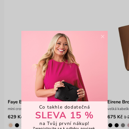
×
Faye Brown
Eirene B
Co takhle dodatečná
mini crossbody kabelka s řetízkem
velká kabelk
SLEVA 15 %
629 Kč
675 Kč
899 Kč
1 
na Tvůj první nákup!
Zaregistrujte se k odběru novinek,