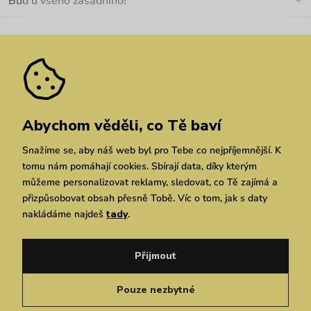
Buď u všeho zásadního!
Materiály a údržba
Kariéra
Nejčastější dotazy
Novinky
Slevy
Akce
Velkoobchod
Vrácení a reklamace
We Care
Odebírat
Pozáruční opravy
Dárkové poukazy
Zásady ochrany osobních údajů
zde
Vuchlook
Prodejny
Praha
Brno
Chrudim
Abychom věděli, co Tě baví
Snažíme se, aby náš web byl pro Tebe co nejpříjemnější. K
tomu nám pomáhají cookies. Sbírají data, díky kterým
můžeme personalizovat reklamy, sledovat, co Tě zajímá a
přizpůsobovat obsah přesně Tobě. Víc o tom, jak s daty
nakládáme najdeš
tady
.
Copyright © 2026 Vuch s.r.o. Všechna práva vyhrazena. Technicky zajišťuje
Simplia.cz
Přijmout
Obchodní podmínky
Zásady ochrany osobních údajů
Pouze nezbytné
Čeština