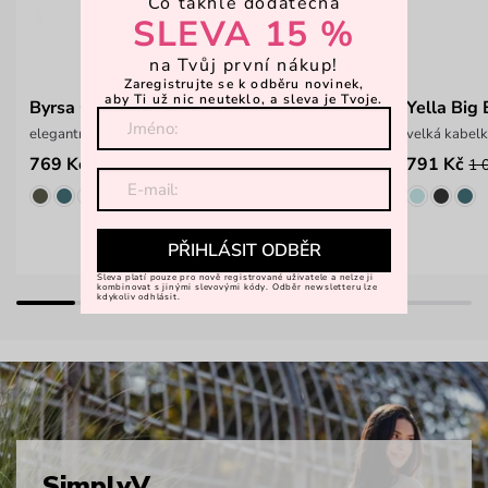
Co takhle dodatečná
SLEVA 15 %
na Tvůj první nákup!
Zaregistrujte se k odběru novinek,
aby Ti už nic neuteklo, a sleva je Tvoje.
Byrsa Creme
Yella Big
elegantní crossbody kabelka
velká kabelk
769 Kč
791 Kč
1 099 Kč
1 
PŘIHLÁSIT ODBĚR
Sleva platí pouze pro nově registrované uživatele a nelze ji
kombinovat s jinými slevovými kódy. Odběr newsletteru lze
kdykoliv odhlásit.
SimplyV