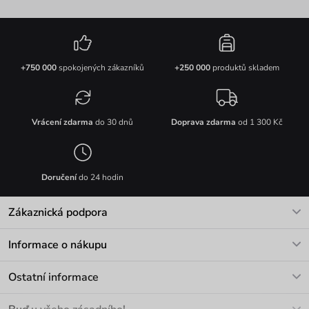
+750 000
spokojených zákazníků
+250 000
produktů skladem
Vrácení zdarma
do 30 dnů
Doprava zdarma
od 1 300 Kč
Doručení
do 24 hodin
Zákaznická podpora
V pracovních dnech Po-Pá: 8-17h
Informace o nákupu
info@vuch.cz
Kontakt
Ostatní informace
+420 466 566 493
Doprava a platba
O nás