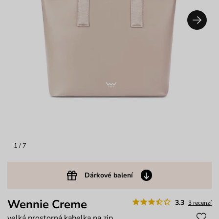
1
/ 7
Dárkové balení
Wennie Creme
3.3
3 recenzí
velká prostorná kabelka na zip