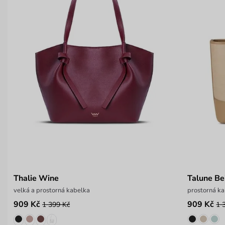
Thalie Wine
Talune Be
velká a prostorná kabelka
prostorná ka
909 Kč
909 Kč
1 399 Kč
1 