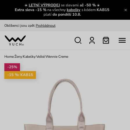
Zajímavosti ze světa Vuch:
Přečíst
☀️
LETNÍ VÝPRODEJ
se slevami
až -50 %
☀️
Extra sleva -15 %
na všechny
kabelky
s kódem
KAB15
Výměna a vrácení zdarma
Zobrazit
platí
do pondělí 10.8.
Oblíbenci jsou zpět
Prohlédnout
Nech se inspirovat
Ukázat
Home
/
Ženy
/
Kabelky
/
Velké
/
Wennie Creme
-25%
-15 %: KAB15