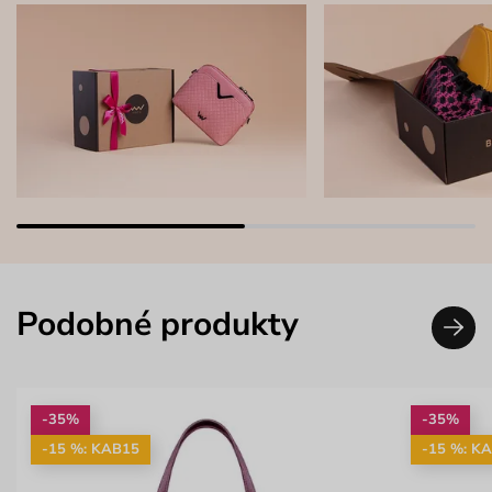
Podobné produkty
-35%
-35%
-15 %: KAB15
-15 %: K