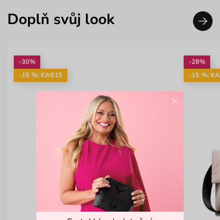
Doplň svůj look
-30%
-28%
-15 %: KAB15
-15 %: K
×