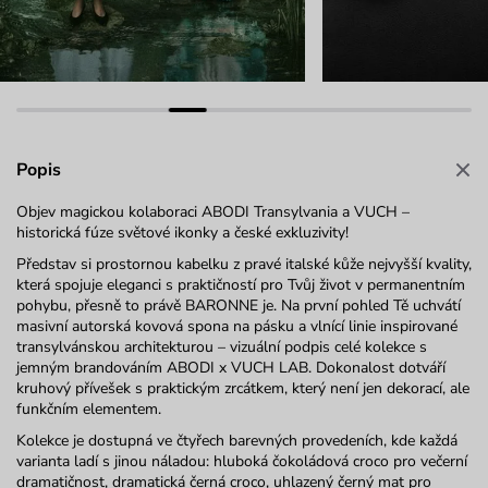
Popis
Objev magickou kolaboraci ABODI Transylvania a VUCH –
historická fúze světové ikonky a české exkluzivity!
Představ si prostornou kabelku z pravé italské kůže nejvyšší kvality,
která spojuje eleganci s praktičností pro Tvůj život v permanentním
pohybu
, přesně to právě BARONNE je.
Na první pohled Tě uchvátí
masivní autorská kovová spona na pásku a vlnící linie inspirované
transylvánskou architekturou – vizuální podpis celé kolekce s
jemným
brandováním
ABODI x VUCH LAB
. Dokonalost dotváří
kruhový
přívešek
s praktickým zrcátkem, který není jen dekorací, ale
funkčním elementem.
Kolekce je dostupná ve čtyřech barevných provedeních, kde každá
varianta ladí s jinou náladou: hluboká čokoládová
croco
pro večerní
dramatičnost, dramatická černá
croco
, uhlazený černý mat pro