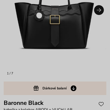
1
/ 7
Dárkové balení
Baronne Black
kabelka z kolekce ABODI × VUCH LAB