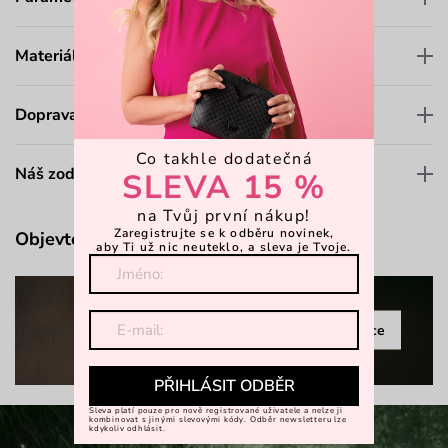
Materiály a údržba
Doprava a platba
Co takhle dodatečná
Náš zodpovědný přístup
SLEVA 15 %
na Tvůj první nákup!
Zaregistrujte se k odběru novinek,
Objevte více
aby Ti už nic neuteklo, a sleva je Tvoje.
Celá kolekce
PŘIHLÁSIT ODBĚR
Sleva platí pouze pro nově registrované uživatele a nelze ji
kombinovat s jinými slevovými kódy. Odběr newsletteru lze
kdykoliv odhlásit.