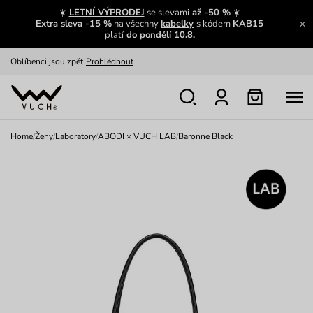
Zajímavosti ze světa Vuch:
Přečíst
☀️
LETNÍ VÝPRODEJ
se slevami
až -50 %
☀️
Extra sleva -15 %
na všechny
kabelky
s kódem
KAB15
Výměna a vrácení zdarma
Zobrazit
platí
do pondělí 10.8.
Oblíbenci jsou zpět
Prohlédnout
Nech se inspirovat
Ukázat
Home
/
Ženy
/
Laboratory
/
ABODI × VUCH LAB
/
Baronne Black