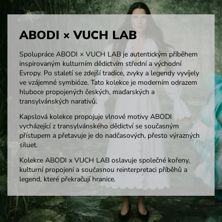
ABODI × VUCH LAB
Spolupráce ABODI × VUCH LAB je autentickým příběhem
inspirovaným kulturním dědictvím střední a východní
Evropy. Po staletí se zdejší tradice, zvyky a legendy vyvíjely
ve vzájemné symbióze. Tato kolekce je moderním odrazem
hluboce propojených českých, maďarských a
transylvánských narativů.
Kapslová kolekce propojuje vlnové motivy ABODI
vycházející z transylvánského dědictví se současným
přístupem a přetavuje je do nadčasových, přesto výrazných
siluet.
Kolekce ABODI x VUCH LAB oslavuje společné kořeny,
kulturní propojení a současnou reinterpretaci příběhů a
legend, které překračují hranice.