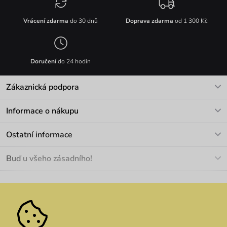
Vrácení zdarma
do 30 dnů
Doprava zdarma
od 1 300 Kč
Doručení
do 24 hodin
Zákaznická podpora
V pracovních dnech Po-Pá: 8-17h
Informace o nákupu
info@vuch.cz
Kontakt
Ostatní informace
+420 466 566 493
Doprava a platba
O nás
Buď u všeho zásadního!
Materiály a údržba
Kariéra
Nejčastější dotazy
Novinky
Slevy
Akce
Velkoobchod
Vrácení a reklamace
We Care
Odebírat
Pozáruční opravy
Dárkové poukazy
Zásady ochrany osobních údajů
zde