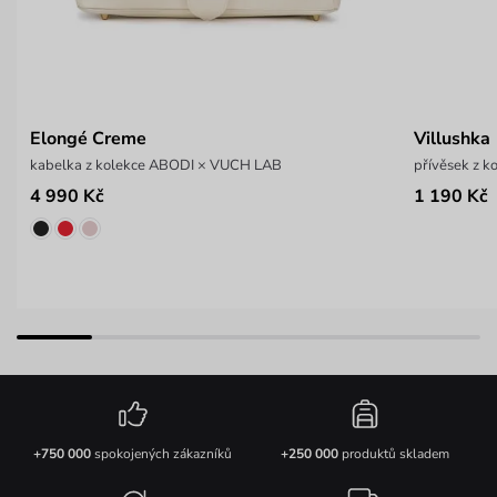
Elongé Creme
Villushka
kabelka z kolekce ABODI × VUCH LAB
přívěsek z 
4 990 Kč
1 190 Kč
+750 000
spokojených zákazníků
+250 000
produktů skladem