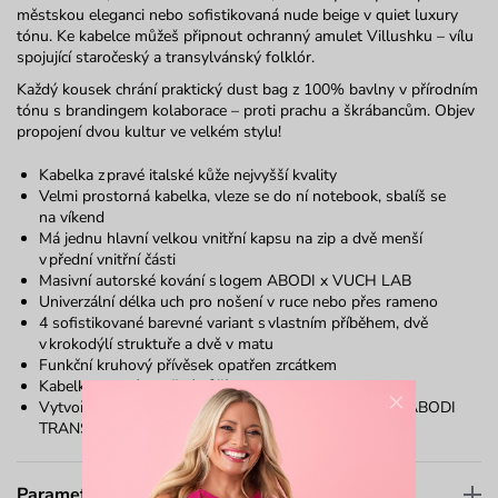
městskou eleganci nebo sofistikovaná
nude
beige
v
quiet
luxury
tónu. K
e
kabelce můžeš připnout ochranný amulet
Villushku
– vílu
spojující staročeský a transylvánský folklór.
Každý kousek chrání praktický
dust
bag
z 100% bavlny v přírodním
tónu s brandingem kolaborace – proti prachu a škrábancům.
Objev
propojení dvou kultur ve velkém
stylu!
Kabelka z
pravé italské kůže nejvyšší kvality
Velmi prostorná kabelka, vleze se do ní notebook, sbalíš se
na víkend
Má jednu hlavní velkou vnitřní kapsu na zip a dvě menší
v přední vnitřní části
Masivní autorské kování s logem ABODI x VUCH LAB
Univerzální délka uch pro nošení v ruce nebo přes rameno
4
sofistikovan
é
barevn
é
variant s
vlastním příběhem
, dvě
v krokodýlí struktuře a dvě v matu
Funkční kruhový přívěsek opatřen zrcátkem
Kabelka je celá podšitá kůží
×
Vytvořeno ve spolupráci se světovou módní značkou
ABODI
TRANSYLVANIA
Parametry