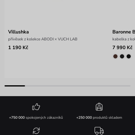
Villushka
Baronne 
přívěsek z kolekce ABODI × VUCH LAB
kabelka z k
1 190 Kč
7 990 Kč
+750 000
spokojených zákazníků
+250 000
produktů skladem