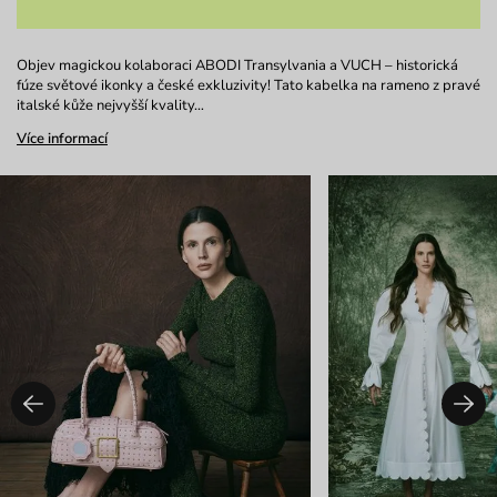
Objev magickou kolaboraci ABODI Transylvania a VUCH – historická
fúze světové ikonky a české exkluzivity! Tato kabelka na rameno z pravé
italské kůže nejvyšší kvality…
Více informací