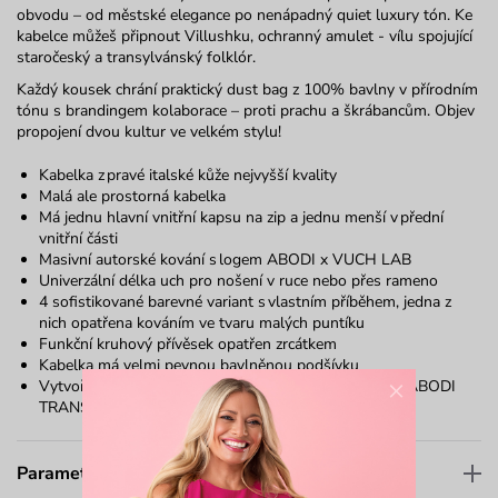
obvodu – od městské elegance po nenápadný
quiet
luxury
tón. K
e
kabelce můžeš připnout
Villushku
, ochranný amulet - vílu spojující
staročeský a transylvánský folklór.
Každý kousek chrání praktický
dust
bag
z 100% bavlny v přírodním
tónu s brandingem kolaborace – proti prachu a škrábancům. Objev
propojení dvou kultur ve velkém stylu!
Kabelka z pravé italské kůže nejvyšší kvality
Malá ale
prostorná kabelka
Má jednu hlavní vnitřní kapsu na zip a
jednu
menší v přední
vnitřní části
Masivní autorské kování s logem ABODI x VUCH LAB
Univerzální délka uch pro nošení v ruce nebo přes rameno
4 sofistikované barevné variant s
vlastním příběhem,
jedna z
nich opatřena kováním ve tvaru malých puntíku
Funkční kruhový přívěsek opatřen zrcátkem
Kabelka
má velmi pevnou bavlněnou podšívku
×
Vytvořeno ve spolupráci se světovou módní značkou
ABODI
TRANSYLVANIA
Parametry