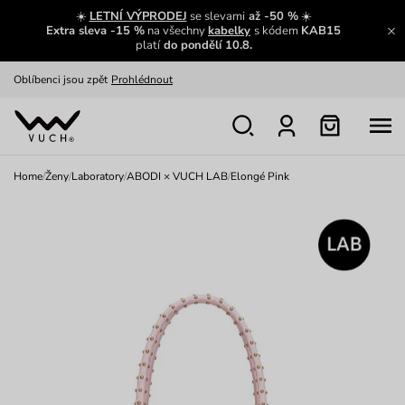
Zajímavosti ze světa Vuch:
Přečíst
☀️
LETNÍ VÝPRODEJ
se slevami
až -50 %
☀️
Extra sleva -15 %
na všechny
kabelky
s kódem
KAB15
Výměna a vrácení zdarma
Zobrazit
platí
do pondělí 10.8.
Oblíbenci jsou zpět
Prohlédnout
Nech se inspirovat
Ukázat
Home
/
Ženy
/
Laboratory
/
ABODI × VUCH LAB
/
Elongé Pink