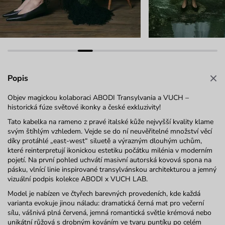
Popis
Objev magickou kolaboraci ABODI Transylvania a VUCH –
historická fúze světové ikonky a české exkluzivity!
Tato kabelka na rameno
z pravé italské kůže nejvyšší kvality
klame
svým štíhlým vzhledem. Vejde se do ní neuvěřitelné množství věcí
díky protáhlé „
east-west
“ siluetě a výrazným dlouhým
uchům
,
které reinterpretují ikonickou estetiku počátku milénia v moderním
pojetí. Na první pohled uchvátí masivní autorská kovová spona na
pásku, vlnící linie inspirované transylvánskou architekturou a jemný
vizuální podpis kolekce
ABODI x VUCH LAB.
Model je nabízen ve čtyřech barevných provedeních, kde každá
varianta evokuje jinou náladu: dramatická černá mat pro večerní
sílu, vášnivá plná červená, jemná romantická světle krémová nebo
unikátní růžová s drobným kováním ve tvaru puntíku po celém