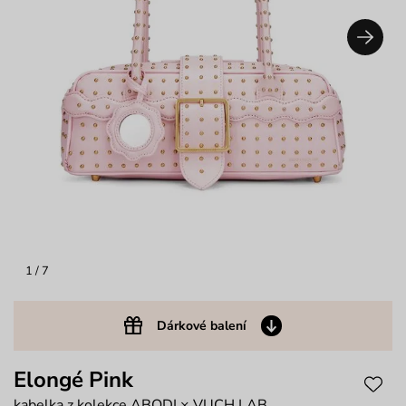
1
/ 7
Dárkové balení
Elongé Pink
kabelka z kolekce ABODI × VUCH LAB