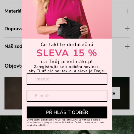
Materiály a údržba
Doprava a platba
Co takhle dodatečná
Náš zodpovědný přístup
SLEVA 15 %
na Tvůj první nákup!
Objevte více
Zaregistrujte se k odběru novinek,
aby Ti už nic neuteklo, a sleva je Tvoje.
Celá kolekce
PŘIHLÁSIT ODBĚR
Sleva platí pouze pro nově registrované uživatele a nelze ji
kombinovat s jinými slevovými kódy. Odběr newsletteru lze
kdykoliv odhlásit.