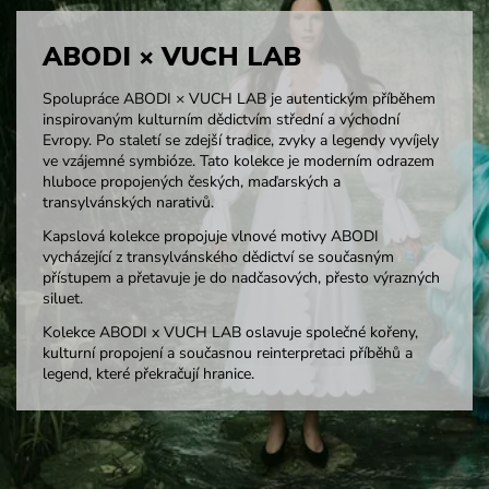
ABODI × VUCH LAB
Spolupráce ABODI × VUCH LAB je autentickým příběhem
inspirovaným kulturním dědictvím střední a východní
Evropy. Po staletí se zdejší tradice, zvyky a legendy vyvíjely
ve vzájemné symbióze. Tato kolekce je moderním odrazem
hluboce propojených českých, maďarských a
transylvánských narativů.
Kapslová kolekce propojuje vlnové motivy ABODI
vycházející z transylvánského dědictví se současným
přístupem a přetavuje je do nadčasových, přesto výrazných
siluet.
Kolekce ABODI x VUCH LAB oslavuje společné kořeny,
kulturní propojení a současnou reinterpretaci příběhů a
legend, které překračují hranice.