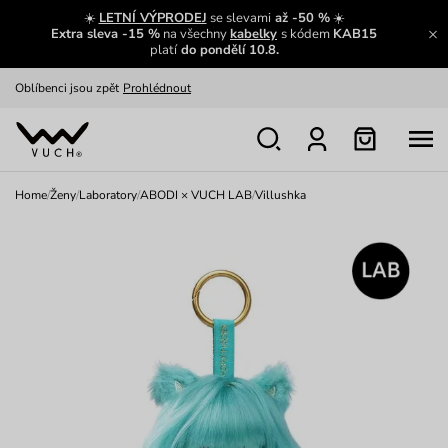
Zajímavosti ze světa Vuch:
Přečíst
☀️
LETNÍ VÝPRODEJ
se slevami
až -50 %
☀️
Extra sleva -15 %
na všechny
kabelky
s kódem
KAB15
Výměna a vrácení zdarma
Zobrazit
platí
do pondělí 10.8.
Oblíbenci jsou zpět
Prohlédnout
Nech se inspirovat
Ukázat
Home
/
Ženy
/
Laboratory
/
ABODI × VUCH LAB
/
Villushka