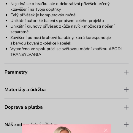
Nejedná se o hračku, ale o dekorativní přívěšek určený
k zavěšení na Tvoje doplňky
Celý přívěšek je kompletován ručně
Unikátní autorské balení s popisem celého projektu
Unikátní
kruhový přívěsek
z kůže navíc k možnosti nošení
separátně
Zavěšení pomocí kruhové karabiny, která koresponduje
s barvou kování z kolekce kabelek
Vytvořeno ve spolupráci se světovou módní značkou
ABODI
TRANSYLVANIA
Parametry
Materiály a údržba
Doprava a platba
Náš zodpovědný přístup
×