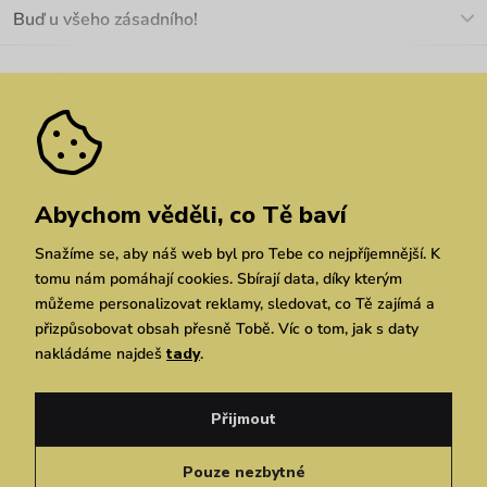
O nás
Buď u všeho zásadního!
Materiály a údržba
Kariéra
Nejčastější dotazy
Novinky
Slevy
Akce
Velkoobchod
Vrácení a reklamace
We Care
Odebírat
Pozáruční opravy
Dárkové poukazy
Zásady ochrany osobních údajů
zde
Vuchlook
Prodejny
Praha
Chrudim
Brno
Abychom věděli, co Tě baví
Snažíme se, aby náš web byl pro Tebe co nejpříjemnější. K
tomu nám pomáhají cookies. Sbírají data, díky kterým
můžeme personalizovat reklamy, sledovat, co Tě zajímá a
přizpůsobovat obsah přesně Tobě. Víc o tom, jak s daty
nakládáme najdeš
tady
.
Copyright © 2026 Vuch s.r.o. Všechna práva vyhrazena. Technicky zajišťuje
Simplia.cz
Přijmout
Obchodní podmínky
Zásady ochrany osobních údajů
Pouze nezbytné