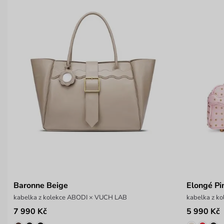
Baronne Beige
Elongé Pi
kabelka z kolekce ABODI × VUCH LAB
kabelka z k
7 990 Kč
5 990 Kč