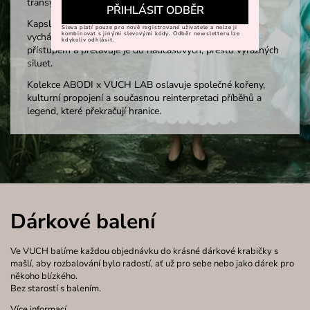
transylvánských narativů.
PŘIHLÁSIT ODBĚR
Kapslová kolekce propojuje vlnové motivy ABODI
Sleva platí pouze pro nově registrované uživatele a nelze ji
kombinovat s jinými slevovými kódy. Odběr newsletteru lze
vycházející z transylvánského dědictví se současným
kdykoliv odhlásit.
přístupem a přetavuje je do nadčasových, přesto výrazných
siluet.
Kolekce ABODI x VUCH LAB oslavuje společné kořeny,
kulturní propojení a současnou reinterpretaci příběhů a
legend, které překračují hranice.
Dárkové balení
Ve VUCH balíme každou objednávku do krásné dárkové krabičky s
mašlí, aby rozbalování bylo radostí, ať už pro sebe nebo jako dárek pro
někoho blízkého.
Bez starostí s balením.
Více informací