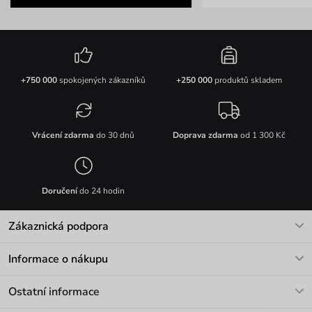
+750 000
spokojených zákazníků
+250 000
produktů skladem
Vrácení zdarma
do 30 dnů
Doprava zdarma
od 1 300 Kč
Doručení
do 24 hodin
Zákaznická podpora
V pracovních dnech Po-Pá: 8-17h
Informace o nákupu
info@vuch.cz
Kontakt
Ostatní informace
+420 466 566 493
Doprava a platba