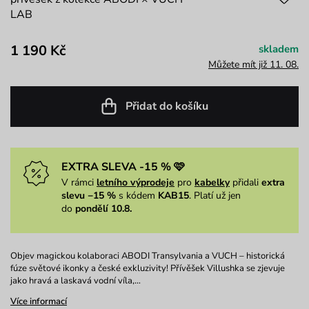
LAB
1 190 Kč
skladem
Můžete mít již 11. 08.
Přidat do košíku
EXTRA SLEVA -15 % 🩷
V rámci
letního výprodeje
pro
kabelky
přidali
extra
slevu −15 %
s kódem
KAB15
. Platí už jen
do
pondělí 10.8.
Objev magickou kolaboraci ABODI Transylvania a VUCH – historická
fúze světové ikonky a české exkluzivity! Přívěšek Villushka se zjevuje
jako hravá a laskavá vodní víla,…
Více informací