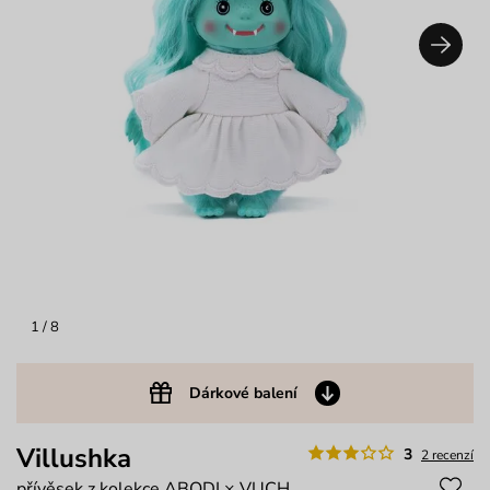
1
/ 8
Dárkové balení
Villushka
3
2 recenzí
přívěsek z kolekce ABODI × VUCH