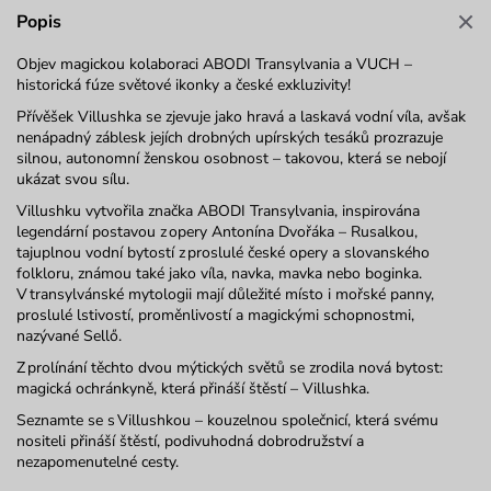
Popis
Objev magickou kolaboraci ABODI Transylvania a VUCH –
historická fúze světové ikonky a české exkluzivity!
Přívěšek
Villushka
se zjevuje jako hravá a laskavá vodní víla, avšak
nenápadný záblesk jejích drobných upírských tesáků prozrazuje
silnou, autonomní ženskou osobnost – takovou, která se nebojí
ukázat svou sílu.
Villushku
vytvořila značka
ABODI
Transylvania
, inspirována
legendární postavou z opery Antonína Dvořáka – Rusalkou,
tajuplnou
vodní
bytostí z proslulé české opery a slovanského
folkloru, známou také jako víla,
navka
,
mavka
nebo
boginka
.
V transylvánské mytologii mají důležité místo i mořské panny,
proslulé lstivostí, proměnlivostí a magickými schopnostmi,
nazývané
Sellő
.
Z prolínání těchto dvou mýtických světů se zrodila nová bytost:
magická ochránkyně, která přináší štěstí –
Villushka
.
Seznamte se s
Villushkou
– kouzelnou společnicí, která svému
nositeli přináší štěstí, podivuhodná dobrodružství a
nezapomenutelné cesty.