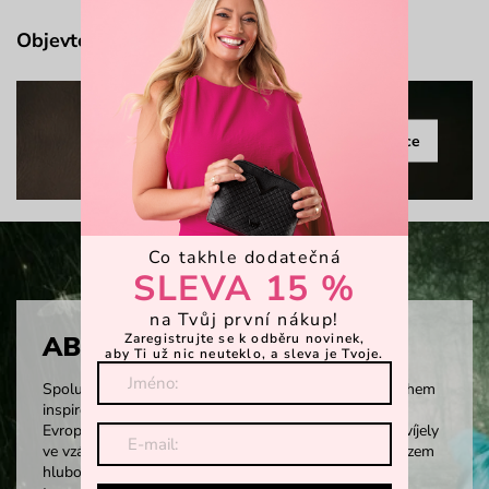
Objevte více
Celá kolekce
Co takhle dodatečná
SLEVA 15 %
na Tvůj první nákup!
ABODI × VUCH LAB
Zaregistrujte se k odběru novinek,
aby Ti už nic neuteklo, a sleva je Tvoje.
Spolupráce ABODI × VUCH LAB je autentickým příběhem
inspirovaným kulturním dědictvím střední a východní
Evropy. Po staletí se zdejší tradice, zvyky a legendy vyvíjely
ve vzájemné symbióze. Tato kolekce je moderním odrazem
hluboce propojených českých, maďarských a