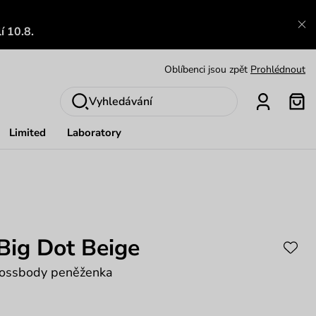
Výměna a vrácení zdarma
Zobrazit
í 10.8.
Oblíbenci jsou zpět
Prohlédnout
Nech se inspirovat
Ukázat
Vyhledávání
Limited
Laboratory
Big Dot Beige
crossbody peněženka