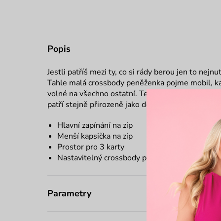
Popis
Jestli patříš mezi ty, co si rády berou jen to nejnu
Tahle malá crossbody peněženka pojme mobil, kart
volné na všechno ostatní. Tentokrát jsme ji oblé
patří stejně přirozeně jako dobrá nálada. Stačí ji 
Hlavní zapínání na zip
Menší kapsička na zip
Prostor pro 3 karty
Nastavitelný crossbody popruh
Parametry