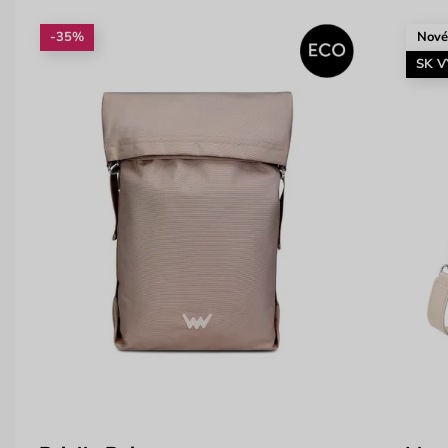
-35%
Nov
SK 