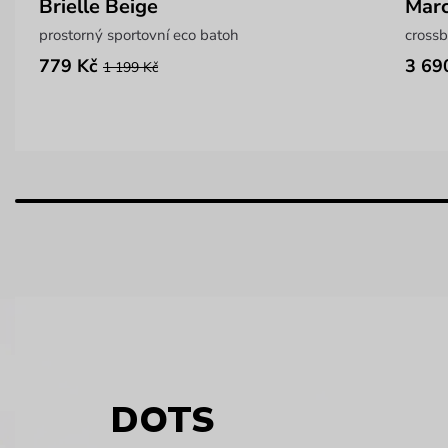
Brielle Beige
Marc
prostorný sportovní eco batoh
crossb
779 Kč
3 69
1 199 Kč
DOTS