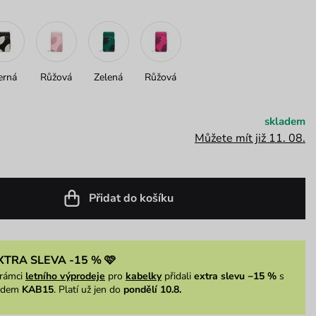
erná
Růžová
Zelená
Růžová
skladem
Můžete mít již 11. 08.
Přidat do košíku
XTRA SLEVA -15 % 🩷
rámci
letního výprodeje
pro
kabelky
přidali
extra slevu −15 %
s
ódem
KAB15
. Platí už jen do
pondělí 10.8.