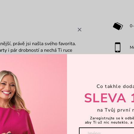
0-
tnější, právě jsi našla svého favorita.
M
y i pár drobností a nechá Ti ruce
kli do výrazných puntíků, které k VUCH
hodit přes rameno a vyrazit.
Dá
Co takhle dod
D
SLEVA 
na Tvůj první 
P
Zaregistrujte se k odb
aby Ti už nic neuteklo, a 
Za