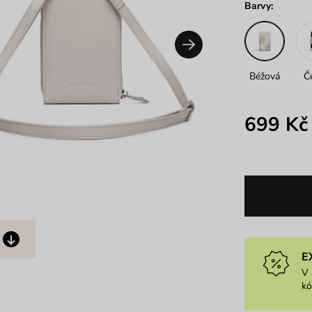
Barvy:
Béžová
Č
699 Kč
E
V 
k