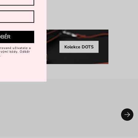
více
DBĚR
Kolekce DOTS
rované uživatele a
vovými kódy. Odběr
.