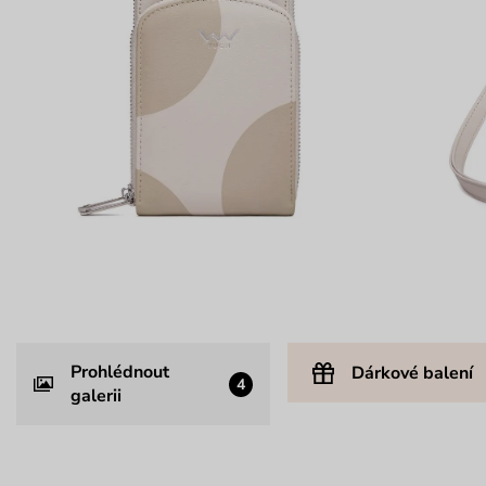
Prohlédnout
Dárkové balení
4
galerii