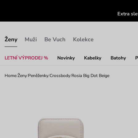
Extra sl
Ženy
Muži
Be Vuch
Kolekce
LETNÍ VÝPRODEJ %
Novinky
Kabelky
Batohy
P
Home
/
Ženy
/
Peněženky
/
Crossbody
/
Rosia Big Dot Beige