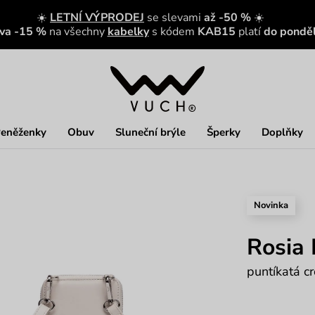
☀️
LETNÍ VÝPRODEJ
se slevami
až -50 %
☀️
eva -15 %
na všechny
kabelky
s kódem
KAB15
platí
do ponděl
eněženky
Obuv
Sluneční brýle
Šperky
Doplňky
Novinka
Rosia 
puntíkatá 