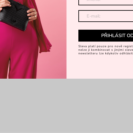
Objevte 
PŘIHLÁSIT O
Sleva platí pouze pro nově regist
nelze ji kombinovat s jinými sle
newsletteru lze kdykoliv odhlásit