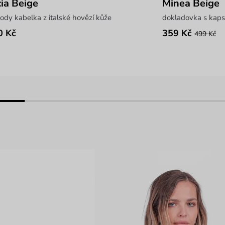
ia Beige
Minea Beige
ody kabelka z italské hovězí kůže
dokladovka s kaps
0 Kč
359 Kč
499 Kč