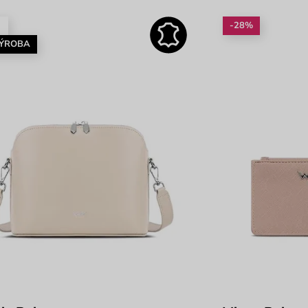
é
-28%
VÝROBA