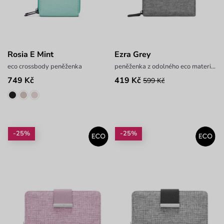
Rosia E Mint
Ezra Grey
eco crossbody peněženka
peněženka z odolného eco materiálu
749 Kč
419 Kč
599 Kč
-25%
-25%