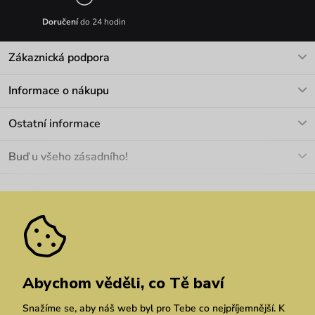
Doručení
do 24 hodin
Zákaznická podpora
V pracovních dnech Po-Pá: 8-17h
Informace o nákupu
info@vuch.cz
Kontakt
Ostatní informace
+420 466 566 493
Doprava a platba
O nás
Buď u všeho zásadního!
Materiály a údržba
Kariéra
Nejčastější dotazy
Novinky
Slevy
Akce
Velkoobchod
Vrácení a reklamace
We Care
Odebírat
Pozáruční opravy
Dárkové poukazy
Zásady ochrany osobních údajů
zde
Vuchlook
Prodejny
Praha
Brno
Chrudim
Abychom věděli, co Tě baví
Snažíme se, aby náš web byl pro Tebe co nejpříjemnější. K