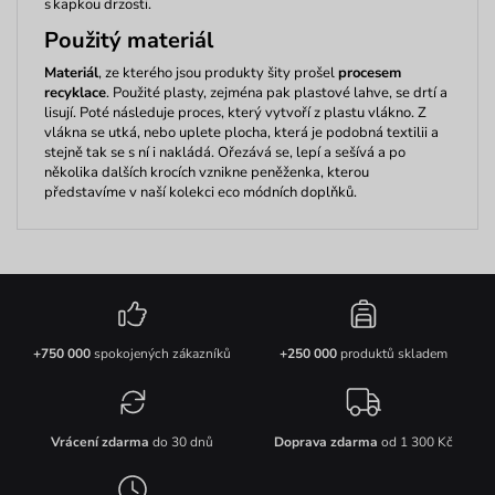
s kapkou drzosti.
Použitý materiál
Materiál
, ze kterého jsou produkty šity prošel
procesem
recyklace
. Použité plasty, zejména pak plastové lahve, se drtí a
lisují. Poté následuje proces, který vytvoří z plastu vlákno. Z
vlákna se utká, nebo uplete plocha, která je podobná
textilii
a
stejně tak se s ní i nakládá. Ořezává se, lepí a sešívá a po
několika dalších krocích vznikne peněženka, kterou
představíme v naší kolekci
eco
módních doplňků.
+750 000
spokojených zákazníků
+250 000
produktů skladem
Vrácení zdarma
do 30 dnů
Doprava zdarma
od 1 300 Kč