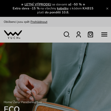
Zajímavosti ze světa Vuch:
Přečíst
☀️
LETNÍ VÝPRODEJ
se slevami
až -50 %
☀️
Extra sleva -15 %
na všechny
kabelky
s kódem
KAB15
Výměna a vrácení zdarma
Zobrazit
platí
do pondělí 10.8.
Oblíbenci jsou zpět
Prohlédnout
Nech se inspirovat
Ukázat
Home
/
Ženy
/
Peněženky
/
Eco
ECO