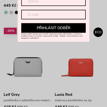
449 Kč
549 Kč
599 Kč
999 Kč
PŘIHLÁSIT ODBĚR
-30%
-25%
Sleva platí pouze pro nově registrované uživatele a nelze ji
kombinovat s jinými slevovými kódy. Odběr newsletteru lze
kdykoliv odhlásit.
Leif Grey
Luxia Red
peněženka z odolného eco materiálu
malá eco peněženka na zip