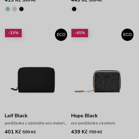
419 Kč
449 Kč
599 Kč
599 Kč
-33%
-45%
Leif Black
Hope Black
peněženka z odolného eco materiálu
eco peněženka s korkem
401 Kč
439 Kč
599 Kč
799 Kč