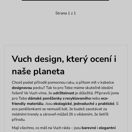
Strana 1 z 1
Vuch
design, který ocení i
naše planeta
Chceš podat přírodě pomocnou ruku, a přitom mít v kabelce
designovou
pecku?
Tak to pro Tebe máme
skutečně ideální
řešení
! Ve
Vuch
víme, že
udržitelnost
je důležitá. Připravili jsme
pro
T
ebe
dámské peněženky
z recyklovaného
nebo
eco-
friendly
materiálu
. Jsou
ekologické
,
jednoduché
a
praktické
. S
eco peněženkami se nemusíš bát, že budeš zaostávat za
módními trendy a zároveň můžeš žít s vědomím, že šetříš
přírodu.
Mají všechno, co máš na
Vuch
ráda – jsou
barevné
i
elegantní