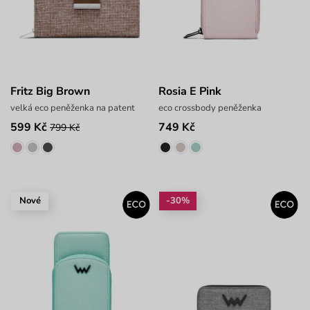
Fritz Big Brown
Rosia E Pink
velká eco peněženka na patent
eco crossbody peněženka
599 Kč
749 Kč
799 Kč
Nové
-30%