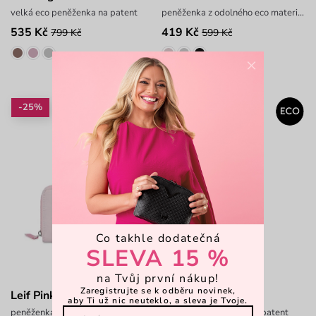
velká eco peněženka na patent
peněženka z odolného eco materiálu
535 Kč
419 Kč
799 Kč
599 Kč
×
-25%
-45%
Co takhle dodatečná
SLEVA 15 %
na Tvůj první nákup!
Zaregistrujte se k odběru novinek,
Leif Pink
Panthesilea Pink
aby Ti už nic neuteklo, a sleva je Tvoje.
peněženka z odolného eco materiálu
velká eco peněženka na patent