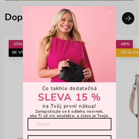
×
Doplň svůj look
-25%
-48%
SK VÝROBA
-15 %: K
Co takhle dodatečná
SLEVA 15 %
na Tvůj první nákup!
Zaregistrujte se k odběru novinek,
aby Ti už nic neuteklo, a sleva je Tvoje.