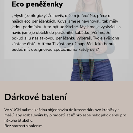
Eco peněženky
„Mysli (eco)logicky! Že nevíš, o čem je řeč? No, přece o
našich eco peněženkách. Když jsme je navrhovali, tak měly
jednu podmínku. A to být udržitelné. My jsme je vyslyšeli, a
navíc jsme je oblékli do parádního kabátku. Věříme, že
pokud si u nás takovou peněženku vybereš, Tvoje svědomí
zůstane čisté. A třeba Ti zůstane už napořád. Jako bonus
budeš mít designovou společnici na každý den.“
Dárkové balení
Ve VUCH balíme každou objednávku do krásné dárkové krabičky s
mašlí, aby rozbalování bylo radostí, ať už pro sebe nebo jako dárek pro
někoho blízkého.
Bez starostí s balením.