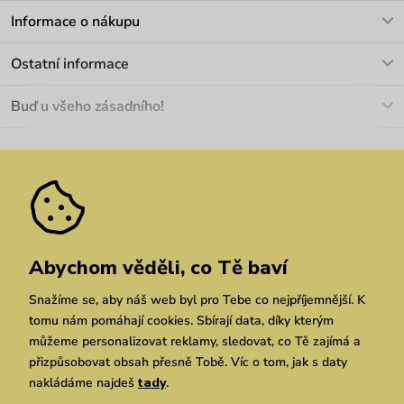
V pracovních dnech Po-Pá: 8-17h
Informace o nákupu
info@vuch.cz
Kontakt
Ostatní informace
+420 466 566 493
Doprava a platba
O nás
Buď u všeho zásadního!
Materiály a údržba
Kariéra
Nejčastější dotazy
Novinky
Slevy
Akce
Velkoobchod
Vrácení a reklamace
We Care
Odebírat
Pozáruční opravy
Dárkové poukazy
Zásady ochrany osobních údajů
zde
Vuchlook
Prodejny
Praha
Brno
Chrudim
Abychom věděli, co Tě baví
Snažíme se, aby náš web byl pro Tebe co nejpříjemnější. K
tomu nám pomáhají cookies. Sbírají data, díky kterým
můžeme personalizovat reklamy, sledovat, co Tě zajímá a
přizpůsobovat obsah přesně Tobě. Víc o tom, jak s daty
nakládáme najdeš
tady
.
Copyright © 2026 Vuch s.r.o. Všechna práva vyhrazena. Technicky zajišťuje