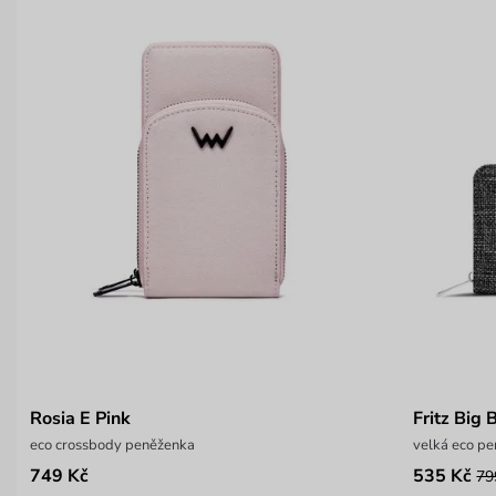
Rosia E Pink
Fritz Big 
eco crossbody peněženka
velká eco pe
749 Kč
535 Kč
79