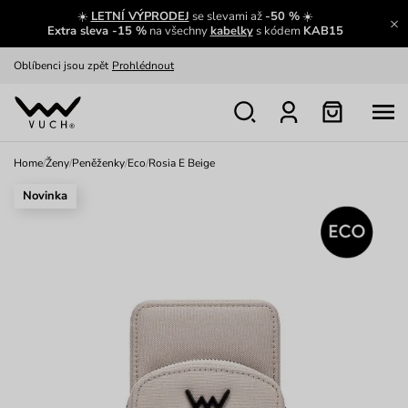
☀️
LETNÍ VÝPRODEJ
se slevami až
-50 %
☀️
Výměna a vrácení zdarma
Zobrazit
Extra sleva -15 %
na všechny
kabelky
s kódem
KAB15
Oblíbenci jsou zpět
Prohlédnout
Nech se inspirovat
Ukázat
Home
/
Ženy
/
Peněženky
/
Eco
/
Rosia E Beige
Novinka