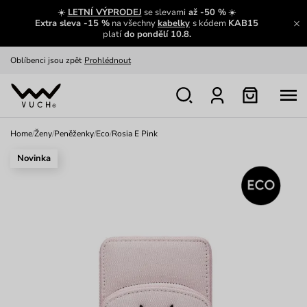
Zajímavosti ze světa Vuch:
Přečíst
☀️
LETNÍ VÝPRODEJ
se slevami
až -50 %
☀️
Extra sleva -15 %
na všechny
kabelky
s kódem
KAB15
Výměna a vrácení zdarma
Zobrazit
platí
do pondělí 10.8.
Oblíbenci jsou zpět
Prohlédnout
Nech se inspirovat
Ukázat
Home
/
Ženy
/
Peněženky
/
Eco
/
Rosia E Pink
Novinka