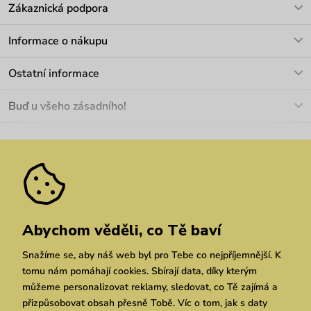
Zákaznická podpora
V pracovních dnech Po-Pá: 8-17h
Informace o nákupu
info@vuch.cz
Kontakt
Ostatní informace
+420 466 566 493
Doprava a platba
O nás
Buď u všeho zásadního!
Materiály a údržba
Kariéra
Nejčastější dotazy
Novinky
Slevy
Akce
Velkoobchod
Vrácení a reklamace
We Care
Odebírat
Pozáruční opravy
Dárkové poukazy
Zásady ochrany osobních údajů
zde
Vuchlook
Prodejny
Praha
Brno
Chrudim
Abychom věděli, co Tě baví
Snažíme se, aby náš web byl pro Tebe co nejpříjemnější. K
tomu nám pomáhají cookies. Sbírají data, díky kterým
můžeme personalizovat reklamy, sledovat, co Tě zajímá a
přizpůsobovat obsah přesně Tobě. Víc o tom, jak s daty