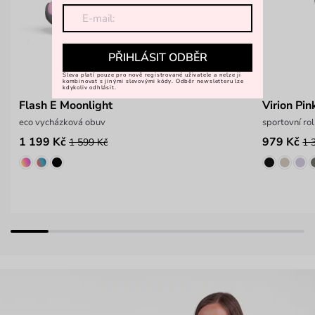
PŘIHLÁSIT ODBĚR
Sleva platí pouze pro nově registrované uživatele a nelze ji
kombinovat s jinými slevovými kódy. Odběr newsletteru lze
kdykoliv odhlásit.
Flash E Moonlight
Virion Pin
eco vycházková obuv
sportovní ro
1 199 Kč
979 Kč
1 599 Kč
1 