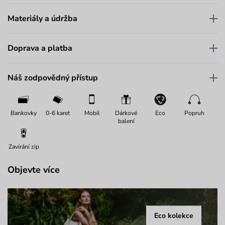
Materiály a údržba
Doprava a platba
Náš zodpovědný přístup
Bankovky
0-6 karet
Mobil
Dárkové
Eco
Popruh
balení
Zavírání zip
Objevte více
Eco kolekce