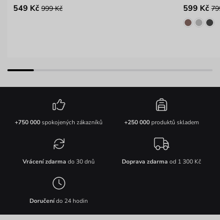
549 Kč
599 Kč
999 Kč
79
+750 000
spokojených zákazníků
+250 000
produktů skladem
Vrácení zdarma
do 30 dnů
Doprava zdarma
od 1 300 Kč
Doručení
do 24 hodin