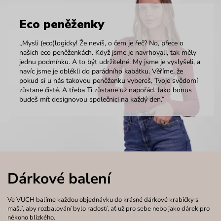
Eco peněženky
„Mysli (eco)logicky! Že nevíš, o čem je řeč? No, přece o
našich eco peněženkách. Když jsme je navrhovali, tak měly
jednu podmínku. A to být udržitelné. My jsme je vyslyšeli, a
navíc jsme je oblékli do parádního kabátku. Věříme, že
pokud si u nás takovou peněženku vybereš, Tvoje svědomí
zůstane čisté. A třeba Ti zůstane už napořád. Jako bonus
budeš mít designovou společnici na každý den.“
Dárkové balení
Ve VUCH balíme každou objednávku do krásné dárkové krabičky s
mašlí, aby rozbalování bylo radostí, ať už pro sebe nebo jako dárek pro
někoho blízkého.