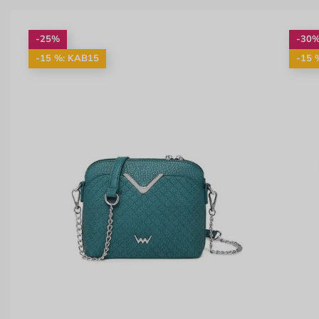
-25%
-30
-15 %: KAB15
-15 