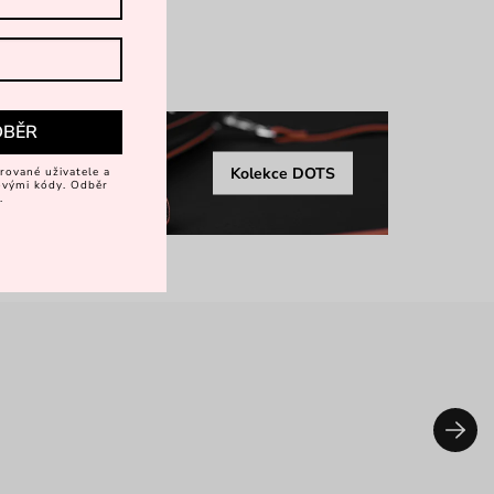
rkové balení
více
DBĚR
Kolekce DOTS
rované uživatele a
vovými kódy. Odběr
.