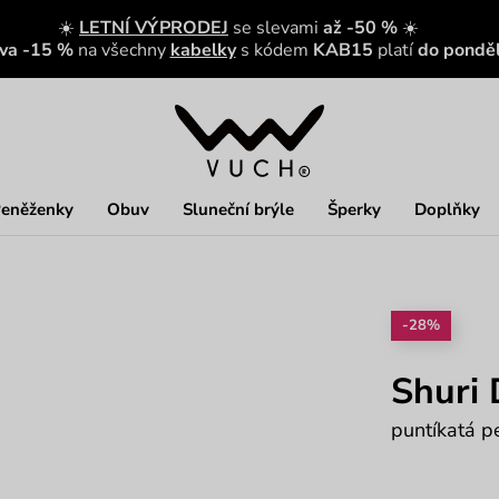
☀️
LETNÍ VÝPRODEJ
se slevami
až -50 %
☀️
eva -15 %
na všechny
kabelky
s kódem
KAB15
platí
do ponděl
eněženky
Obuv
Sluneční brýle
Šperky
Doplňky
-28%
Shuri 
puntíkatá 