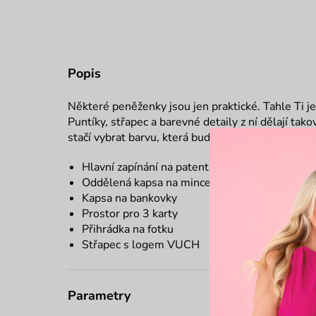
Popis
Některé peněženky jsou jen praktické. Tahle Ti je
Puntíky, střapec a barevné detaily z ní dělají ta
stačí vybrat barvu, která bude ladit s Tvojí cukrár
Hlavní zapínání na patent
Oddělená kapsa na mince na zip
Kapsa na bankovky
Prostor pro 3 karty
Přihrádka na fotku
Střapec s logem VUCH
Parametry