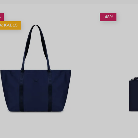
%
-48%
%: KAB15