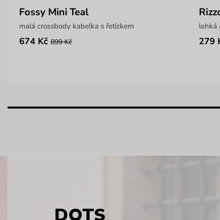
Fossy Mini Teal
Rizz
malá crossbody kabelka s řetízkem
lehká 
674 Kč
279 
899 Kč
DOTS