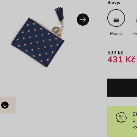
Barvy:
Modrá
H
599 Kč
431 Kč
E
V 
k