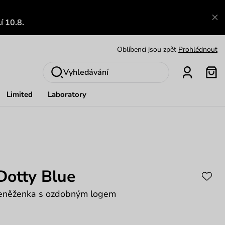
Výměna a vrácení zdarma
Zobrazit
í 10.8.
Oblíbenci jsou zpět
Prohlédnout
Nech se inspirovat
Ukázat
Vyhledávání
Limited
Laboratory
Dotty Blue
peněženka s ozdobným logem