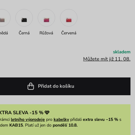
nědá
Černá
Růžová
Červená
skladem
Můžete mít již 11. 08.
Přidat do košíku
XTRA SLEVA -15 % 🩷
rámci
letního výprodeje
pro
kabelky
přidali
extra slevu −15 %
s
ódem
KAB15
. Platí už jen do
pondělí 10.8.