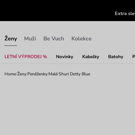
Extra sl
Ženy
Muži
Be Vuch
Kolekce
LETNÍ VÝPRODEJ %
Novinky
Kabelky
Batohy
P
Home
/
Ženy
/
Peněženky
/
Malé
/
Shuri Dotty Blue