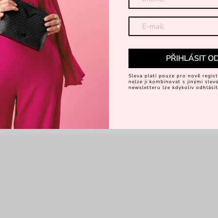
Dá
Objevte 
PŘIHLÁSIT O
Sleva platí pouze pro nově regist
nelze ji kombinovat s jinými sle
newsletteru lze kdykoliv odhlásit