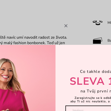
M
ště navíc umí navodit radost ze života.
B
kový malý fashion bonbonek. Teď už jen
nou života.
O
Co takhle dod
F
SLEVA 
na Tvůj první 
0-
Zaregistrujte se k odb
aby Ti už nic neuteklo, a 