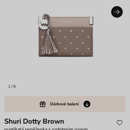
1
/ 6
Dárkové balení
Shuri Dotty Brown
puntíkatá peněženka s ozdobným logem