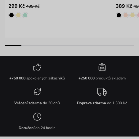
299 Kč
389 Kč
499 Kč
49
+750 000
spokojených zákazníků
+250 000
produktů skladem
Vrácení zdarma
do 30 dnů
Doprava zdarma
od 1 300 Kč
Doručení
do 24 hodin