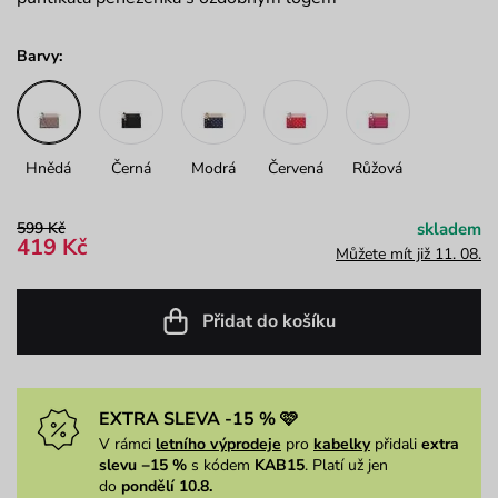
Barvy:
Hnědá
Černá
Modrá
Červená
Růžová
599 Kč
skladem
419 Kč
Můžete mít již 11. 08.
Přidat do košíku
EXTRA SLEVA -15 % 🩷
V rámci
letního výprodeje
pro
kabelky
přidali
extra
slevu −15 %
s kódem
KAB15
. Platí už jen
do
pondělí 10.8.