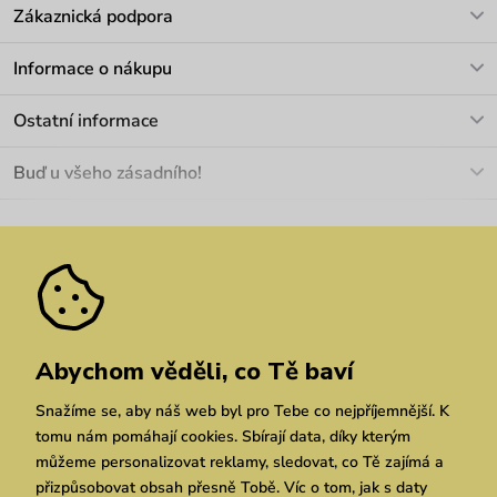
Zákaznická podpora
V pracovních dnech Po-Pá: 8-17h
Informace o nákupu
info@vuch.cz
Kontakt
Ostatní informace
+420 466 566 493
Doprava a platba
O nás
Buď u všeho zásadního!
Materiály a údržba
Kariéra
Nejčastější dotazy
Novinky
Slevy
Akce
Velkoobchod
Vrácení a reklamace
We Care
Odebírat
Pozáruční opravy
Dárkové poukazy
Zásady ochrany osobních údajů
zde
Vuchlook
Prodejny
Praha
Brno
Chrudim
Abychom věděli, co Tě baví
Snažíme se, aby náš web byl pro Tebe co nejpříjemnější. K
tomu nám pomáhají cookies. Sbírají data, díky kterým
můžeme personalizovat reklamy, sledovat, co Tě zajímá a
přizpůsobovat obsah přesně Tobě. Víc o tom, jak s daty