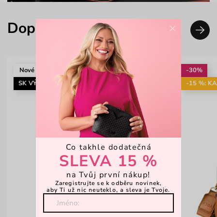
Doplň svůj look
×
Nové
-30%
SK VÝROBA
-15 %: K
Co takhle dodatečná
SLEVA 15 %
na Tvůj první nákup!
Zaregistrujte se k odběru novinek,
aby Ti už nic neuteklo, a sleva je Tvoje.