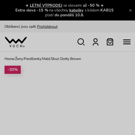
Zajímavosti ze světa Vuch:
Přečíst
☀️
LETNÍ VÝPRODEJ
se slevami
až -50 %
☀️
Extra sleva -15 %
na všechny
kabelky
s kódem
KAB15
Výměna a vrácení zdarma
Zobrazit
platí
do pondělí 10.8.
Oblíbenci jsou zpět
Prohlédnout
Nech se inspirovat
Ukázat
Home
/
Ženy
/
Peněženky
/
Malé
/
Shuri Dotty Brown
-30%