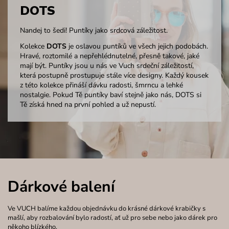
DOTS
Nandej to šedi! Puntíky jako srdcová záležitost.
Kolekce
DOTS
je oslavou puntíků ve všech jejich podobách.
Hravé, roztomilé a nepřehlédnutelné, přesně takové, jaké
mají být. Puntíky jsou u nás ve Vuch srdeční záležitostí,
která postupně prostupuje stále více designy. Každý kousek
z této kolekce přináší dávku radosti, šmrncu a lehké
nostalgie. Pokud Tě puntíky baví stejně jako nás, DOTS si
Tě získá hned na první pohled a už nepustí.
Dárkové balení
Ve VUCH balíme každou objednávku do krásné dárkové krabičky s
mašlí, aby rozbalování bylo radostí, ať už pro sebe nebo jako dárek pro
někoho blízkého.