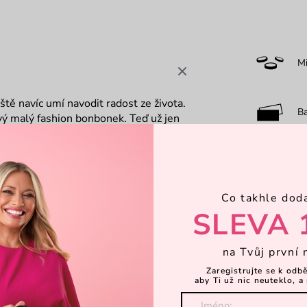
M
ště navíc umí navodit radost ze života.
B
kový malý fashion bonbonek. Teď už jen
nou života.
O
Co takhle dod
F
SLEVA 
na Tvůj první 
0-
Zaregistrujte se k odb
aby Ti už nic neuteklo, a 