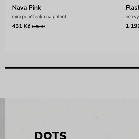
Nava Pink
Flas
mini peněženka na patent
eco v
431 Kč
1 19
599 Kč
DOTS