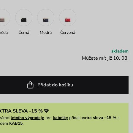
nědá
Černá
Modrá
Červená
skladem
Můžete mít již 10. 08.
Přidat do košíku
XTRA SLEVA -15 % 🩷
rámci
letního výprodeje
pro
kabelky
přidali
extra slevu −15 %
s
ódem
KAB15
.