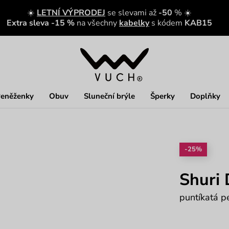
☀️
LETNÍ VÝPRODEJ
se slevami až
-50
% ☀️
Extra sleva -15 %
na všechny
kabelky
s kódem
KAB15
eněženky
Obuv
Sluneční brýle
Šperky
Doplňky
-25%
Shuri 
puntíkatá 