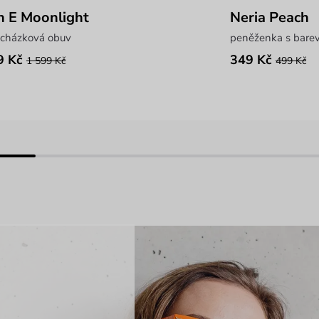
h E Moonlight
Neria Peach
ycházková obuv
peněženka s bare
9 Kč
349 Kč
1 599 Kč
499 Kč