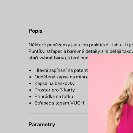
Popis
Některé peněženky jsou jen praktické. Tahle Ti je
Puntíky, střapec a barevné detaily z ní dělají ta
stačí vybrat barvu, která bude ladit s Tvojí cukrár
Hlavní zapínání na patent
Oddělená kapsa na mince na zip
Kapsa na bankovky
Prostor pro 3 karty
Přihrádka na fotku
Střapec s logem VUCH
Parametry