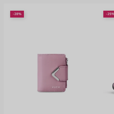
-28%
-25