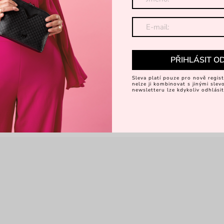
Dá
Objevte 
PŘIHLÁSIT O
Sleva platí pouze pro nově regist
nelze ji kombinovat s jinými sle
newsletteru lze kdykoliv odhlásit