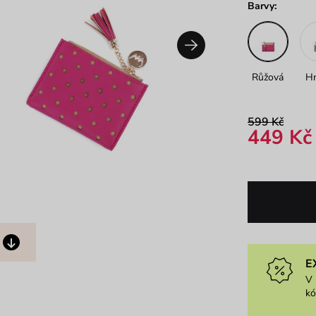
Barvy:
Růžová
H
599 Kč
449 Kč
E
V 
k