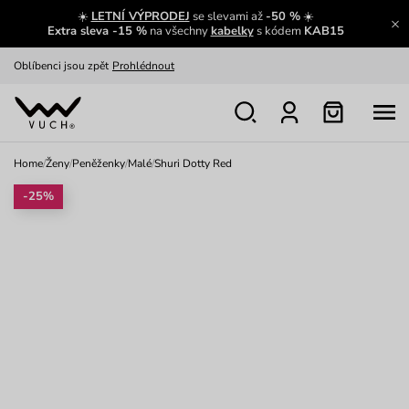
☀️
LETNÍ VÝPRODEJ
se slevami až
-50 %
☀️
Výměna a vrácení zdarma
Zobrazit
Extra sleva -15 %
na všechny
kabelky
s kódem
KAB15
Oblíbenci jsou zpět
Prohlédnout
Nech se inspirovat
Ukázat
Home
/
Ženy
/
Peněženky
/
Malé
/
Shuri Dotty Red
-25%