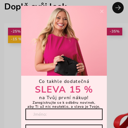
Doplň svůj look
×
-25%
-35%
-15 %: KAB15
Co takhle dodatečná
SLEVA 15 %
na Tvůj první nákup!
Zaregistrujte se k odběru novinek,
aby Ti už nic neuteklo, a sleva je Tvoje.