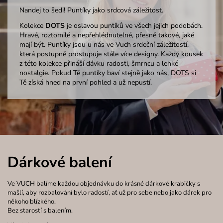
Nandej to šedi! Puntíky jako srdcová záležitost.
Kolekce
DOTS
je oslavou puntíků ve všech jejich podobách.
Hravé, roztomilé a nepřehlédnutelné, přesně takové, jaké
mají být. Puntíky jsou u nás ve Vuch srdeční záležitostí,
která postupně prostupuje stále více designy. Každý kousek
z této kolekce přináší dávku radosti, šmrncu a lehké
nostalgie. Pokud Tě puntíky baví stejně jako nás, DOTS si
Tě získá hned na první pohled a už nepustí.
Dárkové balení
Ve VUCH balíme každou objednávku do krásné dárkové krabičky s
mašlí, aby rozbalování bylo radostí, ať už pro sebe nebo jako dárek pro
někoho blízkého.
Bez starostí s balením.