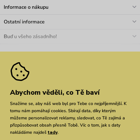
V pracovních dnech Po-Pá: 8-17h
Informace o nákupu
info@vuch.cz
Kontakt
Ostatní informace
+420 466 566 493
Doprava a platba
O nás
Buď u všeho zásadního!
Materiály a údržba
Kariéra
Nejčastější dotazy
Novinky
Slevy
Akce
Velkoobchod
Vrácení a reklamace
We Care
Odebírat
Pozáruční opravy
Dárkové poukazy
Zásady ochrany osobních údajů
zde
Vuchlook
Prodejny
Praha
Brno
Chrudim
Abychom věděli, co Tě baví
Snažíme se, aby náš web byl pro Tebe co nejpříjemnější. K
tomu nám pomáhají cookies. Sbírají data, díky kterým
můžeme personalizovat reklamy, sledovat, co Tě zajímá a
přizpůsobovat obsah přesně Tobě. Víc o tom, jak s daty
nakládáme najdeš
tady
.
Copyright © 2026 Vuch s.r.o. Všechna práva vyhrazena. Technicky zajišťuje