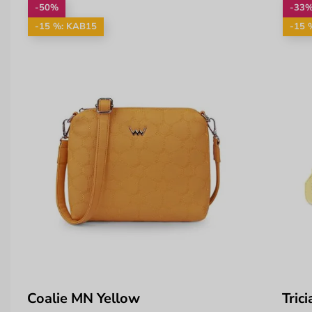
-50%
-33
-15 %: KAB15
-15 
Coalie MN Yellow
Tric