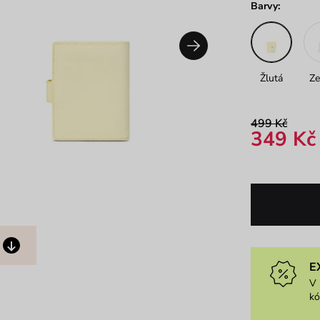
Barvy:
Žlutá
Ze
499 Kč
349 Kč
E
V 
k