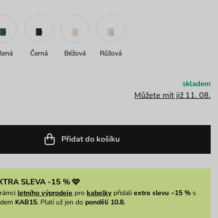
lená
Černá
Béžová
Růžová
skladem
Můžete mít již 11. 08.
Přidat do košíku
XTRA SLEVA -15 % 🩷
rámci
letního výprodeje
pro
kabelky
přidali
extra slevu −15 %
s
ódem
KAB15
. Platí už jen do
pondělí 10.8.