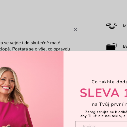
M
rá se vejde i do skutečně malé
B
 klopě. Postará se o vše, co opravdu
košíku.
F
Co takhle dod
0-
SLEVA 
na Tvůj první 
Dá
Zaregistrujte se k odb
aby Ti už nic neuteklo, a 
Objevte 