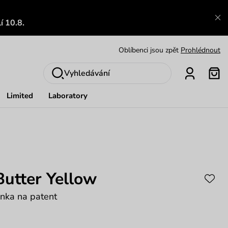
Výměna a vrácení zdarma
Zobrazit
í 10.8.
Oblíbenci jsou zpět
Prohlédnout
Nech se inspirovat
Ukázat
Vyhledávání
Limited
Laboratory
Butter Yellow
nka na patent