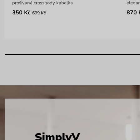
prošívaná crossbody kabelka
elegan
350 Kč
870 
699 Kč
SimplyV