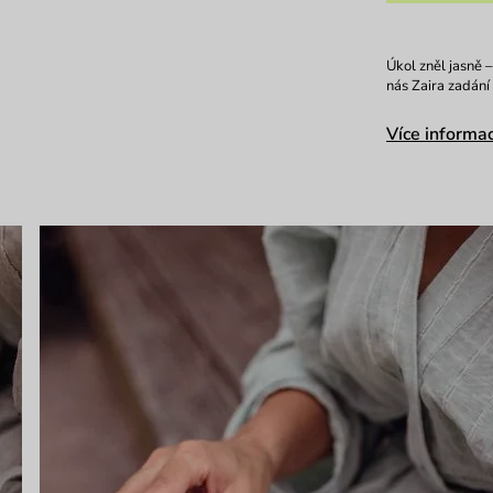
Úkol zněl jasně 
nás Zaira zadání
Více informac