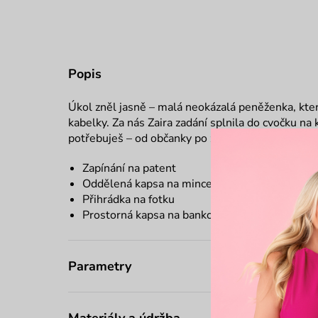
Popis
Úkol zněl jasně – malá neokázalá peněženka, kte
kabelky. Za nás Zaira zadání splnila do cvočku na
potřebuješ – od občanky po žeton do nákupního 
Zapínání na patent
Oddělená kapsa na mince
Přihrádka na fotku
Prostorná kapsa na bankovky
Parametry
Materiály a údržba