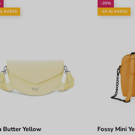
%
-35%
%: KAB15
-15 %: KAB15
ia Butter Yellow
Fossy Mini Y