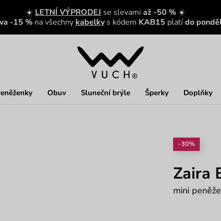
☀️
LETNÍ VÝPRODEJ
se slevami
až -50 %
☀️
eva -15 %
na všechny
kabelky
s kódem
KAB15
platí
do ponděl
eněženky
Obuv
Sluneční brýle
Šperky
Doplňky
-30%
Zaira 
mini peněže