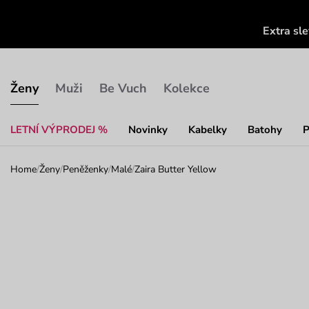
Extra sl
Ženy
Muži
Be Vuch
Kolekce
LETNÍ VÝPRODEJ %
Novinky
Kabelky
Batohy
P
Home
/
Ženy
/
Peněženky
/
Malé
/
Zaira Butter Yellow