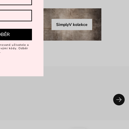
SimplyV kolekce
DBĚR
rované uživatele a
vovými kódy. Odběr
.