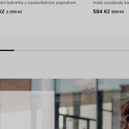
tní ledvinka s nastavitelným popruhem
malá crossbody ka
Kč
584 Kč
1 299 Kč
899 Kč