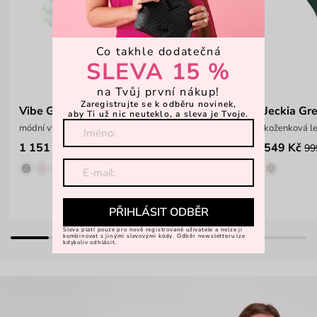
Co takhle dodatečná
SLEVA 15 %
na Tvůj první nákup!
Zaregistrujte se k odběru novinek,
Vibe Green
Jeckia Gr
aby Ti už nic neuteklo, a sleva je Tvoje.
módní vycházková obuv
koženková l
1 151 Kč
549 Kč
1 599 Kč
99
PŘIHLÁSIT ODBĚR
Sleva platí pouze pro nově registrované uživatele a nelze ji
kombinovat s jinými slevovými kódy. Odběr newsletteru lze
kdykoliv odhlásit.