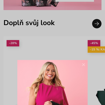
Doplň svůj look
-28%
-45%
-15 %: K
×