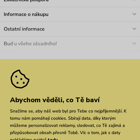
V pracovních dnech Po-Pá: 8-17h
Informace o nákupu
info@vuch.cz
Kontakt
Ostatní informace
+420 466 566 493
Doprava a platba
O nás
Buď u všeho zásadního!
Materiály a údržba
Kariéra
Nejčastější dotazy
Novinky
Slevy
Akce
Velkoobchod
Vrácení a reklamace
We Care
Odebírat
Pozáruční opravy
Dárkové poukazy
Zásady ochrany osobních údajů
zde
Vuchlook
Prodejny
Praha
Brno
Chrudim
Abychom věděli, co Tě baví
Snažíme se, aby náš web byl pro Tebe co nejpříjemnější. K
tomu nám pomáhají cookies. Sbírají data, díky kterým
můžeme personalizovat reklamy, sledovat, co Tě zajímá a
přizpůsobovat obsah přesně Tobě. Víc o tom, jak s daty
nakládáme najdeš
tady
.