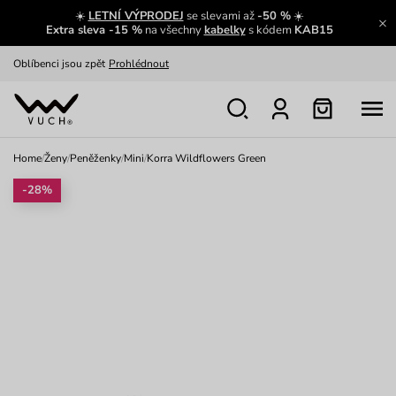
☀️
LETNÍ VÝPRODEJ
se slevami až
-50 %
☀️
Výměna a vrácení zdarma
Zobrazit
Extra sleva -15 %
na všechny
kabelky
s kódem
KAB15
Oblíbenci jsou zpět
Prohlédnout
Nech se inspirovat
Ukázat
Home
/
Ženy
/
Peněženky
/
Mini
/
Korra Wildflowers Green
-28%