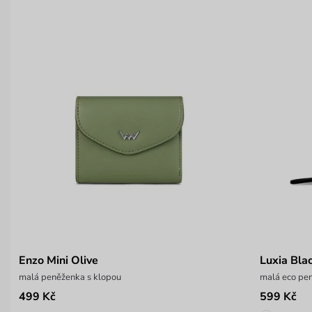
Enzo Mini Olive
Luxia Bla
malá peněženka s klopou
malá eco pen
499 Kč
599 Kč