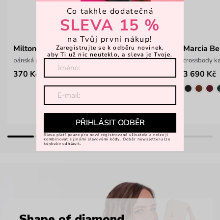
Co takhle dodatečná
SLEVA 15 %
na Tvůj první nákup!
Milton Beige
Marcia Be
Zaregistrujte se k odběru novinek,
aby Ti už nic neuteklo, a sleva je Tvoje.
pánská peněženka z odolného materiálu
crossbody ka
370 Kč
3 690 Kč
649 Kč
PŘIHLÁSIT ODBĚR
Sleva platí pouze pro nově registrované uživatele a nelze ji
kombinovat s jinými slevovými kódy. Odběr newsletteru lze
kdykoliv odhlásit.
Shape of diamond