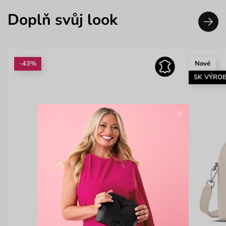
Doplň svůj look
-43%
Nové
SK VÝRO
×