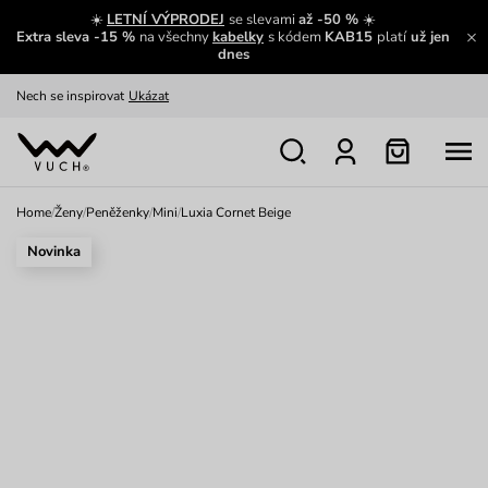
Výměna a vrácení zdarma
Zobrazit
☀️
LETNÍ VÝPRODEJ
se slevami
až -50 %
☀️
Extra sleva -15 %
na všechny
kabelky
s kódem
KAB15
platí
už jen
Oblíbenci jsou zpět
Prohlédnout
dnes
Nech se inspirovat
Ukázat
Home
/
Ženy
/
Peněženky
/
Mini
/
Luxia Cornet Beige
Novinka