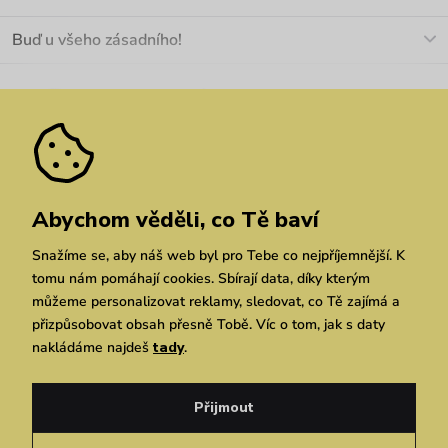
+420 466 566 493
Doprava a platba
O nás
Buď u všeho zásadního!
Materiály a údržba
Kariéra
Nejčastější dotazy
Novinky
Slevy
Akce
Velkoobchod
Vrácení a reklamace
We Care
Odebírat
Pozáruční opravy
Dárkové poukazy
Zásady ochrany osobních údajů
zde
Vuchlook
Prodejny
Praha
Brno
Chrudim
Abychom věděli, co Tě baví
Snažíme se, aby náš web byl pro Tebe co nejpříjemnější. K
tomu nám pomáhají cookies. Sbírají data, díky kterým
můžeme personalizovat reklamy, sledovat, co Tě zajímá a
přizpůsobovat obsah přesně Tobě. Víc o tom, jak s daty
nakládáme najdeš
tady
.
Copyright © 2026 Vuch s.r.o. Všechna práva vyhrazena. Technicky zajišťuje
Simplia.cz
Přijmout
Obchodní podmínky
Zásady ochrany osobních údajů