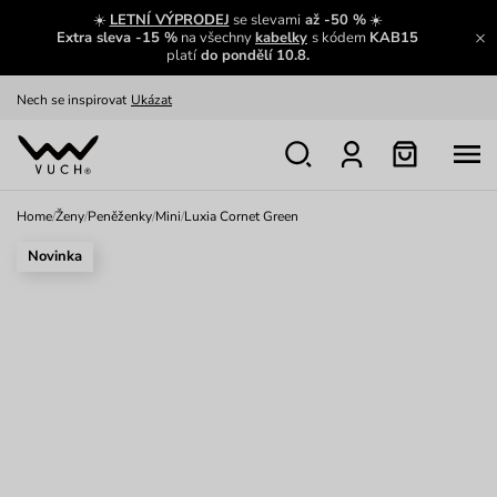
Výměna a vrácení zdarma
Zobrazit
☀️
LETNÍ VÝPRODEJ
se slevami
až -50 %
☀️
Extra sleva -15 %
na všechny
kabelky
s kódem
KAB15
Oblíbenci jsou zpět
Prohlédnout
platí
do pondělí 10.8.
Nech se inspirovat
Ukázat
Home
/
Ženy
/
Peněženky
/
Mini
/
Luxia Cornet Green
Novinka