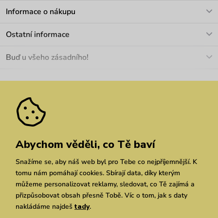
V pracovních dnech Po-Pá: 8-17h
Informace o nákupu
info@vuch.cz
Kontakt
Ostatní informace
+420 466 566 493
Doprava a platba
O nás
Buď u všeho zásadního!
Materiály a údržba
Kariéra
Nejčastější dotazy
Novinky
Slevy
Akce
Velkoobchod
Vrácení a reklamace
We Care
Odebírat
Pozáruční opravy
Dárkové poukazy
Zásady ochrany osobních údajů
zde
Vuchlook
Prodejny
Praha
Brno
Chrudim
Abychom věděli, co Tě baví
Snažíme se, aby náš web byl pro Tebe co nejpříjemnější. K
tomu nám pomáhají cookies. Sbírají data, díky kterým
můžeme personalizovat reklamy, sledovat, co Tě zajímá a
přizpůsobovat obsah přesně Tobě. Víc o tom, jak s daty
nakládáme najdeš
tady
.
Copyright © 2026 Vuch s.r.o. Všechna práva vyhrazena. Technicky zajišťuje