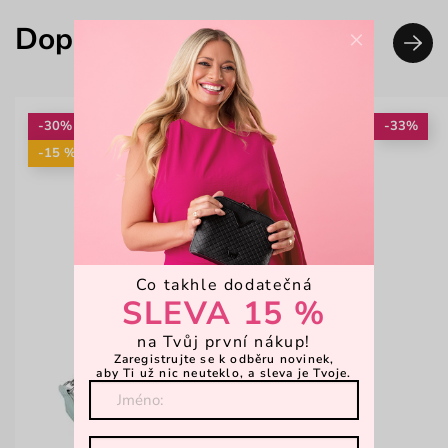
Doplň svůj look
×
-30%
-33%
-15 %: KAB15
Co takhle dodatečná
SLEVA 15 %
na Tvůj první nákup!
Zaregistrujte se k odběru novinek,
aby Ti už nic neuteklo, a sleva je Tvoje.