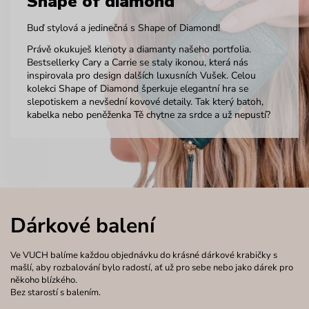
Shape of diamond
Buď stylová a jedinečná s Shape of Diamond!
Právě okukuješ klenoty a diamanty našeho portfolia.
Bestsellerky Cary a Carrie se staly ikonou, která nás
inspirovala pro design dalších luxusních Vušek. Celou
kolekci Shape of Diamond šperkuje elegantní hra se
slepotiskem a nevšední kovové detaily. Tak který batoh,
kabelka nebo peněženka Tě chytne za srdce a už nepustí?
Dárkové balení
Ve VUCH balíme každou objednávku do krásné dárkové krabičky s
mašlí, aby rozbalování bylo radostí, ať už pro sebe nebo jako dárek pro
někoho blízkého.
Bez starostí s balením.