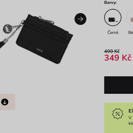
Barvy:
Černá
Bé
499 Kč
349 Kč
E
V 
k