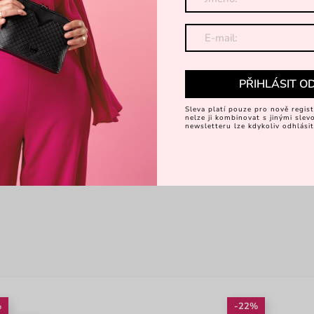
PŘIHLÁSIT O
Sleva platí pouze pro nově regist
nelze ji kombinovat s jinými sle
newsletteru lze kdykoliv odhlásit
%
-22%