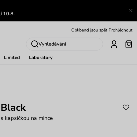
Zajímavosti ze světa Vuch:
Přečíst
í 10.8.
Výměna a vrácení zdarma
Zobrazit
Oblíbenci jsou zpět
Prohlédnout
Nech se inspirovat
Ukázat
Vyhledávání
Limited
Laboratory
 Black
s kapsičkou na mince