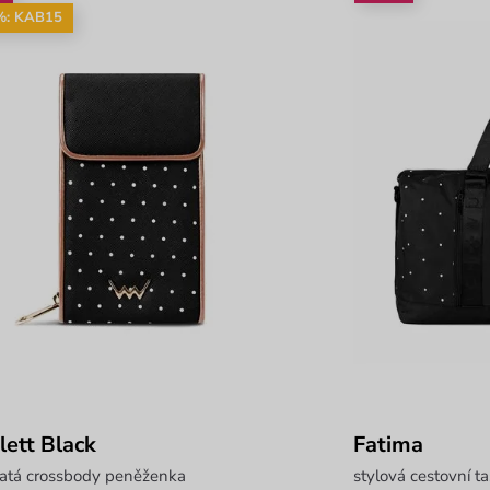
%: KAB15
lett Black
Fatima
katá crossbody peněženka
stylová cestovní t