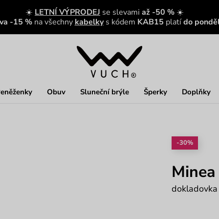
☀️
LETNÍ VÝPRODEJ
se slevami
až -50 %
☀️
eva -15 %
na všechny
kabelky
s kódem
KAB15
platí
do ponděl
eněženky
Obuv
Sluneční brýle
Šperky
Doplňky
-30%
Minea
dokladovka 