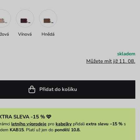
žová
Vínová
Hnědá
skladem
Můžete mít již 11. 08.
Přidat do košíku
XTRA SLEVA -15 % 🩷
rámci
letního výprodeje
pro
kabelky
přidali
extra slevu −15 %
s
ódem
KAB15
. Platí už jen do
pondělí 10.8.