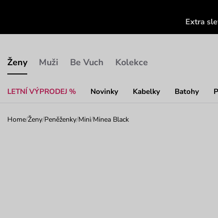
Extra sl
Ženy
Muži
Be Vuch
Kolekce
LETNÍ VÝPRODEJ %
Novinky
Kabelky
Batohy
P
Home
/
Ženy
/
Peněženky
/
Mini
/
Minea Black