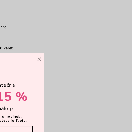
ince
6 karet
×
rkové balení
atečná
15 %
nákup!
ěru novinek,
sleva je Tvoje.