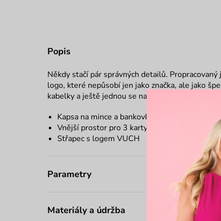
Popis
Někdy stačí pár správných detailů. Propracovaný
logo, které nepůsobí jen jako značka, ale jako špe
kabelky a ještě jednou se na ni podíváš. A v tu ch
Kapsa na mince a bankovky na zip
Vnější prostor pro 3 karty
Střapec s logem VUCH
Parametry
Materiály a údržba