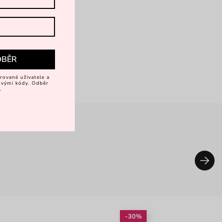
DBĚR
rované uživatele a
vovými kódy. Odběr
.
-30%