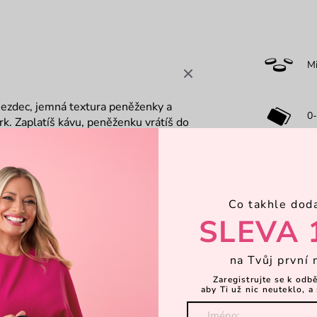
M
 jezdec, jemná textura peněženky a
0-
rk. Zaplatíš kávu, peněženku vrátíš do
víli se znovu zamiluješ.
Dá
Co takhle dod
SLEVA 
na Tvůj první 
Zaregistrujte se k odb
aby Ti už nic neuteklo, a 