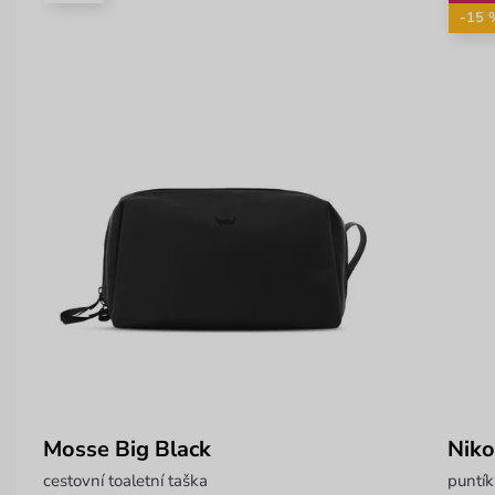
-15 
Mosse Big Black
Niko
cestovní toaletní taška
puntí