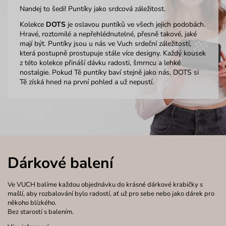
Nandej to šedi! Puntíky jako srdcová záležitost.
Kolekce
DOTS
je oslavou puntíků ve všech jejich podobách.
Hravé, roztomilé a nepřehlédnutelné, přesně takové, jaké
mají být. Puntíky jsou u nás ve Vuch srdeční záležitostí,
která postupně prostupuje stále více designy. Každý kousek
z této kolekce přináší dávku radosti, šmrncu a lehké
nostalgie. Pokud Tě puntíky baví stejně jako nás, DOTS si
Tě získá hned na první pohled a už nepustí.
Dárkové balení
Ve VUCH balíme každou objednávku do krásné dárkové krabičky s
mašlí, aby rozbalování bylo radostí, ať už pro sebe nebo jako dárek pro
někoho blízkého.
Bez starostí s balením.