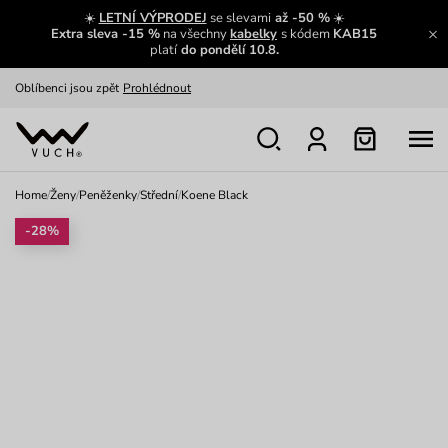
Zajímavosti ze světa Vuch:
Přečíst
☀️
LETNÍ VÝPRODEJ
se slevami
až -50 %
☀️
Extra sleva -15 %
na všechny
kabelky
s kódem
KAB15
Výměna a vrácení zdarma
Zobrazit
platí
do pondělí 10.8.
Oblíbenci jsou zpět
Prohlédnout
Nech se inspirovat
Ukázat
Home
/
Ženy
/
Peněženky
/
Střední
/
Koene Black
-28%