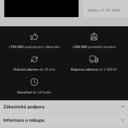
přidáno 27. 07. 2026
+750 000
spokojených zákazníků
+250 000
produktů skladem
Vrácení zdarma
do 30 dnů
Doprava zdarma
od 1 300 Kč
Doručení
do 24 hodin
Zákaznická podpora
V pracovních dnech Po-Pá: 8-17h
Informace o nákupu
info@vuch.cz