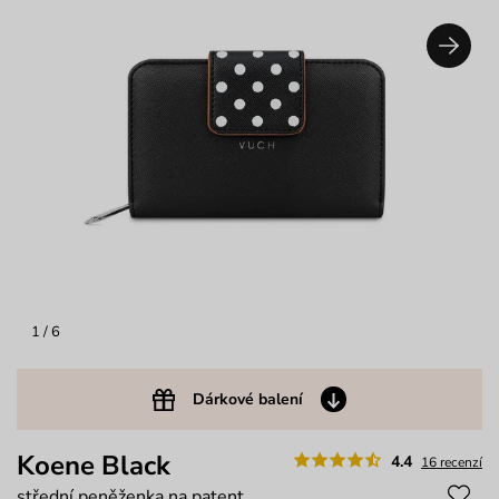
1
/ 6
Dárkové balení
Koene Black
4.4
16 recenzí
střední peněženka na patent