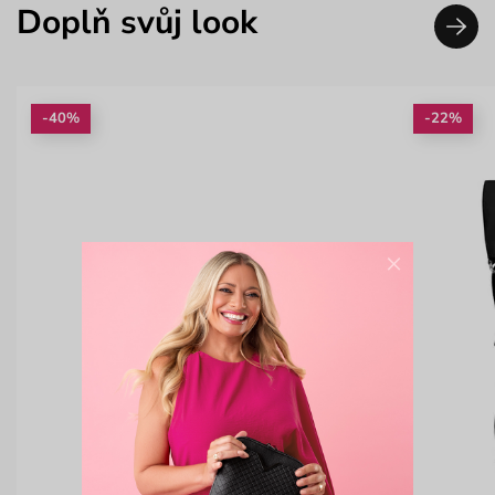
Doplň svůj look
-40%
-22%
×