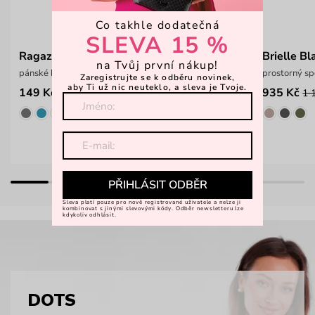
Co takhle dodatečná
SLEVA 15 %
Ragaz Black
Brielle Bl
na Tvůj první nákup!
pánské bavlněné boxerky
prostorný sp
Zaregistrujte se k odběru novinek,
aby Ti už nic neuteklo, a sleva je Tvoje.
149 Kč
935 Kč
249 Kč
1 
PŘIHLÁSIT ODBĚR
Sleva platí pouze pro nově registrované uživatele a nelze ji
kombinovat s jinými slevovými kódy. Odběr newsletteru lze
kdykoliv odhlásit.
DOTS