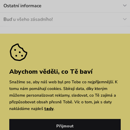
Kontakt
Ostatní informace
+420 466 566 493
Doprava a platba
O nás
Buď u všeho zásadního!
Materiály a údržba
Kariéra
Nejčastější dotazy
Novinky
Slevy
Akce
Velkoobchod
Vrácení a reklamace
We Care
Odebírat
Pozáruční opravy
Dárkové poukazy
Zásady ochrany osobních údajů
zde
Vuchlook
Prodejny
Praha
Brno
Chrudim
Abychom věděli, co Tě baví
Snažíme se, aby náš web byl pro Tebe co nejpříjemnější. K
tomu nám pomáhají cookies. Sbírají data, díky kterým
můžeme personalizovat reklamy, sledovat, co Tě zajímá a
přizpůsobovat obsah přesně Tobě. Víc o tom, jak s daty
nakládáme najdeš
tady
.
Copyright © 2026 Vuch s.r.o. Všechna práva vyhrazena. Technicky zajišťuje
Simplia.cz
Přijmout
Obchodní podmínky