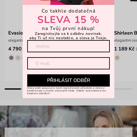
Co takhle dodatečná
SLEVA 15 %
na Tvůj první nákup!
Evasion Grace Black
Shirleen 
Zaregistrujte se k odběru novinek,
aby Ti už nic neuteklo, a sleva je Tvoje.
elegantní batůžek z italské hovězí kůže
elegantní ce
4 790 Kč
1 189 Kč
PŘIHLÁSIT ODBĚR
Sleva platí pouze pro nově registrované uživatele a nelze ji
kombinovat s jinými slevovými kódy. Odběr newsletteru lze
kdykoliv odhlásit.