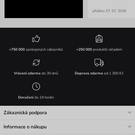
přidáno 27. 07. 2026
+750 000
spokojených zákazníků
+250 000
produktů skladem
Vrácení zdarma
do 30 dnů
Doprava zdarma
od 1 300 Kč
Doručení
do 24 hodin
Zákaznická podpora
V pracovních dnech Po-Pá: 8-17h
Informace o nákupu
info@vuch.cz