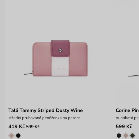
Talli Tammy Striped Dusty Wine
Corine Pi
střední pruhovaná peněženka na patent
puntíkatá pe
419 Kč
599 Kč
599 Kč