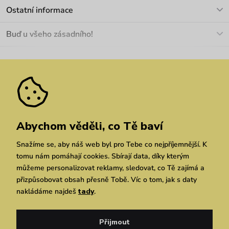
Kontakt
Ostatní informace
+420 466 566 493
Doprava a platba
O nás
Buď u všeho zásadního!
Materiály a údržba
Kariéra
Nejčastější dotazy
Novinky
Slevy
Akce
Velkoobchod
Vrácení a reklamace
We Care
Odebírat
Pozáruční opravy
Dárkové poukazy
Zásady ochrany osobních údajů
zde
Vuchlook
Prodejny
Praha
Brno
Chrudim
Abychom věděli, co Tě baví
Snažíme se, aby náš web byl pro Tebe co nejpříjemnější. K
tomu nám pomáhají cookies. Sbírají data, díky kterým
můžeme personalizovat reklamy, sledovat, co Tě zajímá a
přizpůsobovat obsah přesně Tobě. Víc o tom, jak s daty
nakládáme najdeš
tady
.
Copyright © 2026 Vuch s.r.o. Všechna práva vyhrazena. Technicky zajišťuje
Simplia.cz
Přijmout