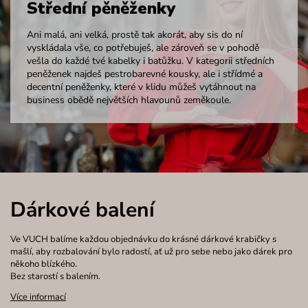
Střední pěněženky
Ani malá, ani velká, prostě tak akorát, aby sis do ní
vyskládala vše, co potřebuješ, ale zároveň se v pohodě
vešla do každé tvé kabelky i batůžku. V kategorii středních
peněženek najdeš pestrobarevné kousky, ale i střídmé a
decentní peněženky, které v klidu můžeš vytáhnout na
business obědě největších hlavounů zeměkoule.
Dárkové balení
Ve VUCH balíme každou objednávku do krásné dárkové krabičky s
mašlí, aby rozbalování bylo radostí, ať už pro sebe nebo jako dárek pro
někoho blízkého.
Bez starostí s balením.
Více informací