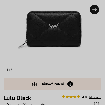
1
/ 6
Dárkové balení
Lulu Black
4.8
24 recenzí
střední peněženka na zip