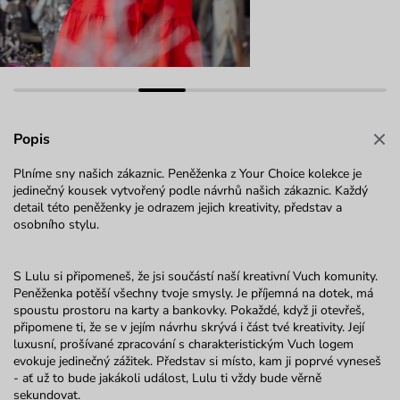
Popis
Plníme sny našich zákaznic. Peněženka z Your Choice kolekce je
jedinečný kousek vytvořený podle návrhů našich zákaznic. Každý
detail této peněženky je odrazem jejich kreativity, představ a
osobního stylu.
S Lulu si připomeneš, že jsi součástí naší kreativní Vuch komunity.
Peněženka potěší všechny tvoje smysly. Je příjemná na dotek, má
spoustu prostoru na karty a bankovky. Pokaždé, když ji otevřeš,
připomene ti, že se v jejím návrhu skrývá i část tvé kreativity. Její
luxusní, prošívané zpracování s charakteristickým Vuch logem
evokuje jedinečný zážitek. Představ si místo, kam ji poprvé vyneseš
- ať už to bude jakákoli událost, Lulu ti vždy bude věrně
sekundovat.