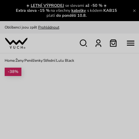
Zajímavosti ze světa Vuch:
Přečíst
☀️
LETNÍ VÝPRODEJ
se slevami
až -50 %
☀️
Extra sleva -15 %
na všechny
kabelky
s kódem
KAB15
Výměna a vrácení zdarma
Zobrazit
platí
do pondělí 10.8.
Oblíbenci jsou zpět
Prohlédnout
Nech se inspirovat
Ukázat
Home
/
Ženy
/
Peněženky
/
Střední
/
Lulu Black
-38%