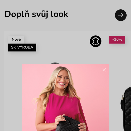
Doplň svůj look
Nové
-30%
SK VÝROBA
×