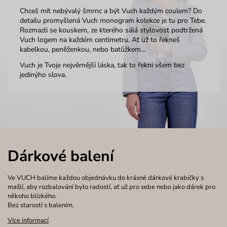
Chceš mít nebývalý šmrnc a být Vuch každým coulem? Do
detailu promyšlená Vuch monogram kolekce je tu pro Tebe.
Rozmazli se kouskem, ze kterého sálá stylovost podtržená
Vuch logem na každém centimetru. Ať už to řekneš
kabelkou, peněženkou, nebo batůžkem…
Vuch je Tvoje nejvěrnější láska, tak to řekni všem bez
jedinýho slova.
Dárkové balení
Ve VUCH balíme každou objednávku do krásné dárkové krabičky s
mašlí, aby rozbalování bylo radostí, ať už pro sebe nebo jako dárek pro
někoho blízkého.
Bez starostí s balením.
Více informací