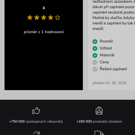
nešťastným způsobem, k
dávat při zapínání pozo
4
zapínání nezůstal jezdec
Možná by stačilo, kdyby
menší a zapínání by tak 
snazší.
průměr z 1 hodnocení
Rozměr
Vzhled
Materiál
Cena
Řešení zapínaní
přidáno 01. 06. 2026
+750 000
spokojených zákazníků
+250 000
produktů skladem