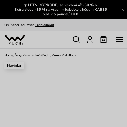
Zajímavosti ze světa Vuch:
Přečíst
☀️
LETNÍ VÝPRODEJ
se slevami
až -50 %
☀️
Extra sleva -15 %
na všechny
kabelky
s kódem
KAB15
Výměna a vrácení zdarma
Zobrazit
platí
do pondělí 10.8.
Oblíbenci jsou zpět
Prohlédnout
Nech se inspirovat
Ukázat
Home
/
Ženy
/
Peněženky
/
Střední
/
Minna MN Black
Novinka