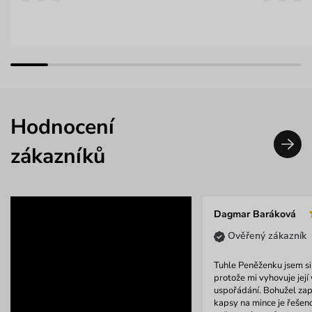
Hodnocení
zákazníků
Dagmar Baráková
Ověřený zákazník
Tuhle Peněženku jsem si
protože mi vyhovuje její 
uspořádání. Bohužel zapí
kapsy na mince je řeše