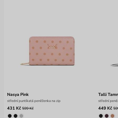
Nasya Pink
Talli Tam
střední puntíkatá peněženka na zip
střední peně
431 Kč
449 Kč
599 Kč
59