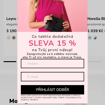
Leyra Grace Black
Norella B
elegantní kabelka z italské hovězí kůže
prostorná sp
3 190 Kč
1 039 Kč
Co takhle dodatečná
SLEVA 15 %
na Tvůj první nákup!
Zaregistrujte se k odběru novinek,
aby Ti už nic neuteklo, a sleva je Tvoje.
PŘIHLÁSIT ODBĚR
Sleva platí pouze pro nově registrované uživatele a nelze ji
kombinovat s jinými slevovými kódy. Odběr newsletteru lze
Monogram
kdykoliv odhlásit.