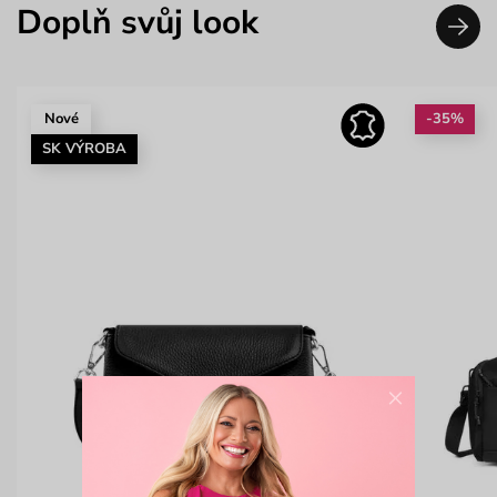
Doplň svůj look
Nové
-35%
SK VÝROBA
×