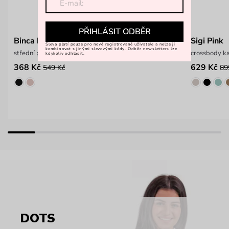
PŘIHLÁSIT ODBĚR
Binca Pink
Sigi Pink
Sleva platí pouze pro nově registrované uživatele a nelze ji
kombinovat s jinými slevovými kódy. Odběr newsletteru lze
střední prošívaná peněženka
crossbody k
kdykoliv odhlásit.
368 Kč
629 Kč
549 Kč
89
DOTS