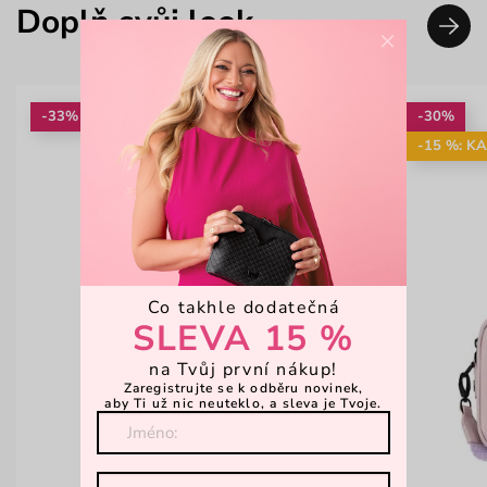
Doplň svůj look
×
-33%
-30%
-15 %: K
Co takhle dodatečná
SLEVA 15 %
na Tvůj první nákup!
Zaregistrujte se k odběru novinek,
aby Ti už nic neuteklo, a sleva je Tvoje.