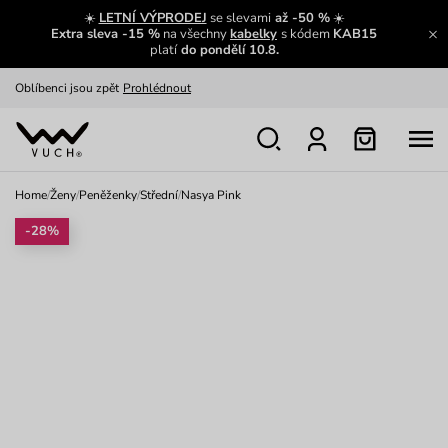
Zajímavosti ze světa Vuch:
Přečíst
☀️
LETNÍ VÝPRODEJ
se slevami
až -50 %
☀️
Extra sleva -15 %
na všechny
kabelky
s kódem
KAB15
Výměna a vrácení zdarma
Zobrazit
platí
do pondělí 10.8.
Oblíbenci jsou zpět
Prohlédnout
Nech se inspirovat
Ukázat
Home
/
Ženy
/
Peněženky
/
Střední
/
Nasya Pink
-28%