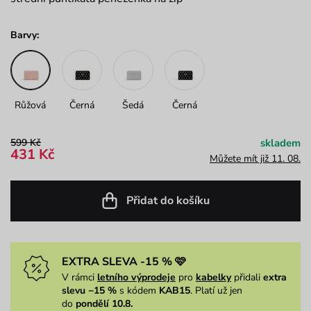
Barvy:
Růžová
Černá
Šedá
Černá
599 Kč
skladem
431 Kč
Můžete mít již 11. 08.
Přidat do košíku
EXTRA SLEVA -15 % 🩷
V rámci
letního výprodeje
pro
kabelky
přidali
extra
slevu −15 %
s kódem
KAB15
. Platí už jen
do
pondělí 10.8.