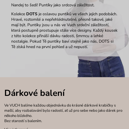
Nandej to šedi! Puntíky jako srdcová záležitost.
Kolekce
DOTS
je oslavou puntíků ve všech jejich podobách.
Hravé, roztomilé a nepřehlédnutelné, přesně takové, jaké
mají být. Puntíky jsou u nás ve Vuch srdeční záležitostí,
která postupně prostupuje stále více designy. Každý kousek
z této kolekce přináší dávku radosti, šmrncu a lehké
nostalgie. Pokud Tě puntíky baví stejně jako nás, DOTS si
Tě získá hned na první pohled a už nepustí.
Dárkové balení
Ve VUCH balíme každou objednávku do krásné dárkové krabičky s
mašlí, aby rozbalování bylo radostí, ať už pro sebe nebo jako dárek pro
někoho blízkého.
Bez starostí s balením.