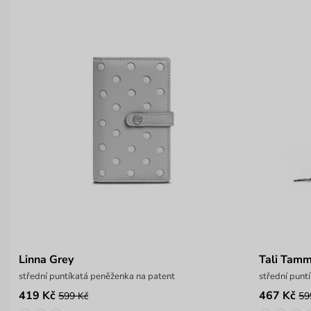
Linna Grey
Tali Tam
střední puntíkatá peněženka na patent
střední punt
419 Kč
467 Kč
599 Kč
59