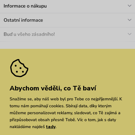
V pracovních dnech Po-Pá: 8-17h
Informace o nákupu
info@vuch.cz
Kontakt
Ostatní informace
+420 466 566 493
Doprava a platba
O nás
Buď u všeho zásadního!
Materiály a údržba
Kariéra
Nejčastější dotazy
Novinky
Slevy
Akce
Velkoobchod
Vrácení a reklamace
We Care
Odebírat
Pozáruční opravy
Dárkové poukazy
Zásady ochrany osobních údajů
zde
Vuchlook
Prodejny
Praha
Brno
Chrudim
Abychom věděli, co Tě baví
Snažíme se, aby náš web byl pro Tebe co nejpříjemnější. K
tomu nám pomáhají cookies. Sbírají data, díky kterým
můžeme personalizovat reklamy, sledovat, co Tě zajímá a
přizpůsobovat obsah přesně Tobě. Víc o tom, jak s daty
nakládáme najdeš
tady
.
Copyright © 2026 Vuch s.r.o. Všechna práva vyhrazena. Technicky zajišťuje