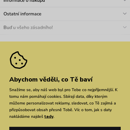
Informace o nákupu
info@vuch.cz
Kontakt
Ostatní informace
+420 466 566 493
Doprava a platba
O nás
Buď u všeho zásadního!
Materiály a údržba
Kariéra
Nejčastější dotazy
Novinky
Slevy
Akce
Velkoobchod
Vrácení a reklamace
We Care
Odebírat
Pozáruční opravy
Dárkové poukazy
Zásady ochrany osobních údajů
zde
Vuchlook
Prodejny
Praha
Brno
Chrudim
Abychom věděli, co Tě baví
Snažíme se, aby náš web byl pro Tebe co nejpříjemnější. K
tomu nám pomáhají cookies. Sbírají data, díky kterým
můžeme personalizovat reklamy, sledovat, co Tě zajímá a
přizpůsobovat obsah přesně Tobě. Víc o tom, jak s daty
nakládáme najdeš
tady
.
Copyright © 2026 Vuch s.r.o. Všechna práva vyhrazena. Technicky zajišťuje
Simplia.cz