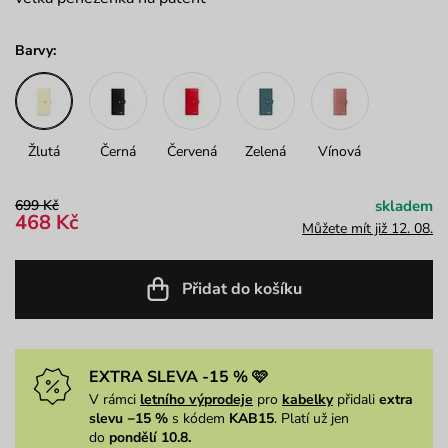
Barvy:
Žlutá
Černá
Červená
Zelená
Vínová
699 Kč
skladem
468 Kč
Můžete mít již 12. 08.
Přidat do košíku
EXTRA SLEVA -15 % 🩷
V rámci
letního výprodeje
pro
kabelky
přidali
extra
slevu −15 %
s kódem
KAB15
. Platí už jen
do
pondělí 10.8.