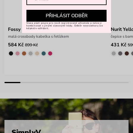
PŘIHLÁSIT ODBĚR
Sleva platí pouze pro nově registrované uživatele a nelze ji
kombinovat s jinými slevovými kódy. Odběr newsletteru lze
Fossy Mini Yellow
Nurit Yel
kdykoliv odhlásit.
malá crossbody kabelka s řetízkem
čepice s bam
584 Kč
431 Kč
899 Kč
59
SimplyV