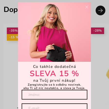
×
Doplň svůj look
-35%
-28%
-15 %: KAB15
Co takhle dodatečná
SLEVA 15 %
na Tvůj první nákup!
Zaregistrujte se k odběru novinek,
aby Ti už nic neuteklo, a sleva je Tvoje.