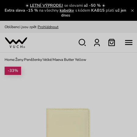
Zajímavosti ze světa Vuch:
Přečíst
☀️
LETNÍ VÝPRODEJ
se slevami
až -50 %
☀️
Extra sleva -15 %
na všechny
kabelky
s kódem
KAB15
platí
už jen
Výměna a vrácení zdarma
Zobrazit
dnes
Oblíbenci jsou zpět
Prohlédnout
Nech se inspirovat
Ukázat
Home
/
Ženy
/
Peněženky
/
Velké
/
Maeva Butter Yellow
-33%