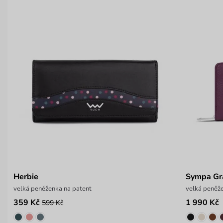
Herbie
Sympa Gr
velká peněženka na patent
velká peněže
359 Kč
1 990 Kč
599 Kč