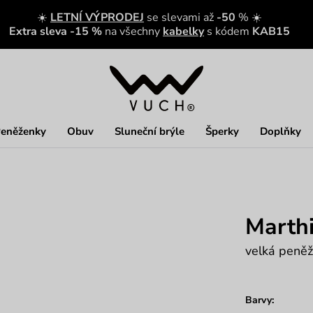
☀️
LETNÍ VÝPRODEJ
se slevami až
-50
% ☀️
Extra sleva -15 %
na všechny
kabelky
s kódem
KAB15
eněženky
Obuv
Sluneční brýle
Šperky
Doplňky
Marthi
velká peněž
Barvy: