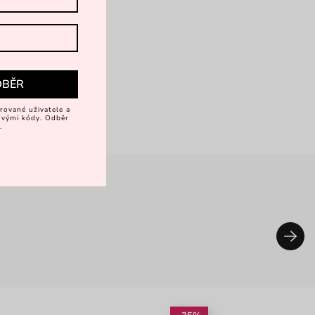
DBĚR
rované uživatele a
vovými kódy. Odběr
.