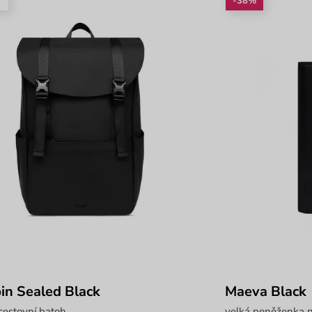
é
-38%
in Sealed Black
Maeva Black
cestovní batoh
velká peněženka n