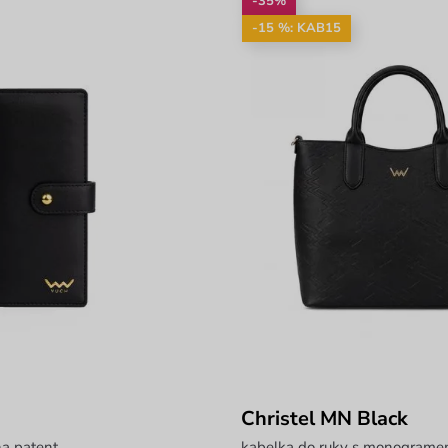
-35%
-15 %: KAB15
Christel MN Black
a patent
kabelka do ruky s monogram