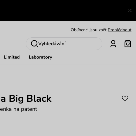
Zajímavosti ze světa Vuch:
Přečíst
Výměna a vrácení zdarma
Zobrazit
Oblíbenci jsou zpět
Prohlédnout
Nech se inspirovat
Ukázat
Vyhledávání
Limited
Laboratory
a Big Black
enka na patent