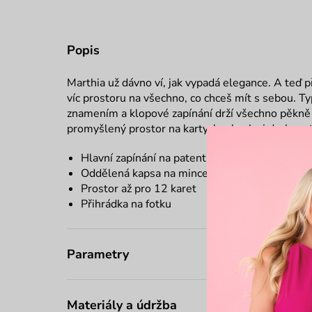
Popis
Marthia už dávno ví, jak vypadá elegance. A teď při
víc prostoru na všechno, co chceš mít s sebou. T
znamením a klopové zapínání drží všechno pěkně
promyšlený prostor na karty, bankovky i drobnosti
Hlavní zapínání na patent
Oddělená kapsa na mince na zip
Prostor až pro 12 karet
Přihrádka na fotku
Parametry
Materiály a údržba