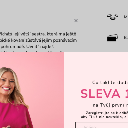
M
chází její větší sestra, která má ještě
B
ypické kování zůstává jejím poznávacím
 pohromadě. Uvnitř najdeš
, které se v životě prostě hodí.
O
F
Co takhle dod
SLEVA 
7-
na Tvůj první 
Zaregistrujte se k odb
aby Ti už nic neuteklo, a 
Dá