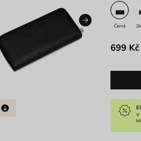
Černá
Ze
699 Kč
E
V 
k