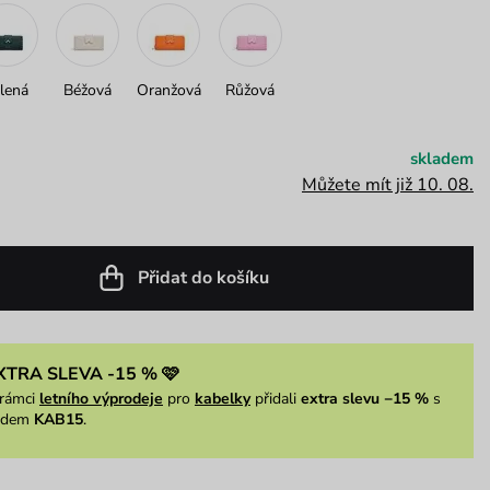
lená
Béžová
Oranžová
Růžová
skladem
Můžete mít již 10. 08.
Přidat do košíku
XTRA SLEVA -15 % 🩷
rámci
letního výprodeje
pro
kabelky
přidali
extra slevu −15 %
s
ódem
KAB15
.