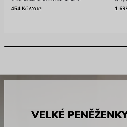
454 Kč
1 69
699 Kč
VELKÉ PENĚŽENK