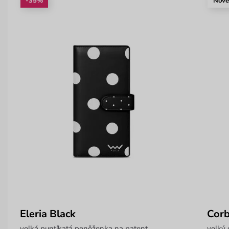
-35%
Nov
Eleria Black
Corb
velká puntíkatá peněženka na patent
velký 