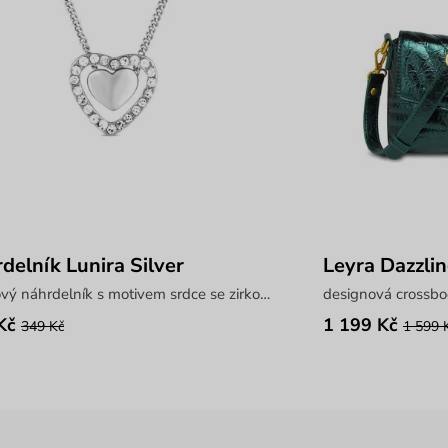
delník Lunira Silver
Leyra Dazzli
řetízkový náhrdelník s motivem srdce se zirkony
designová crossbo
Kč
1 199 Kč
349 Kč
1 599 