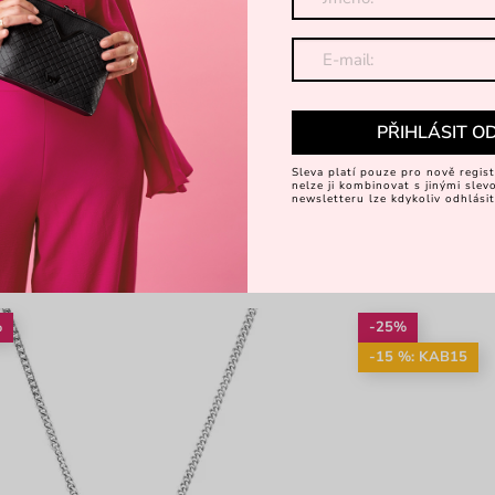
PŘIHLÁSIT O
Sleva platí pouze pro nově regist
nelze ji kombinovat s jinými sle
newsletteru lze kdykoliv odhlásit
%
-25%
-15 %: KAB15