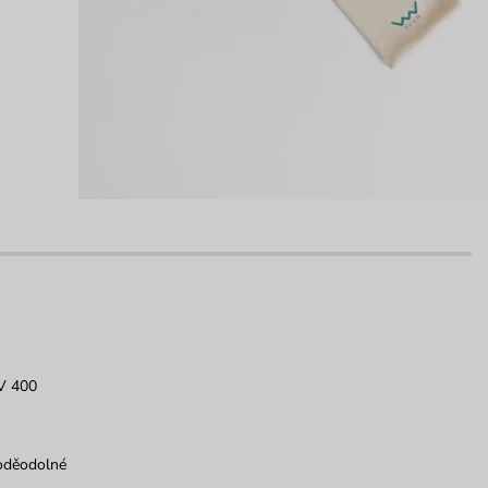
V 400
oděodolné