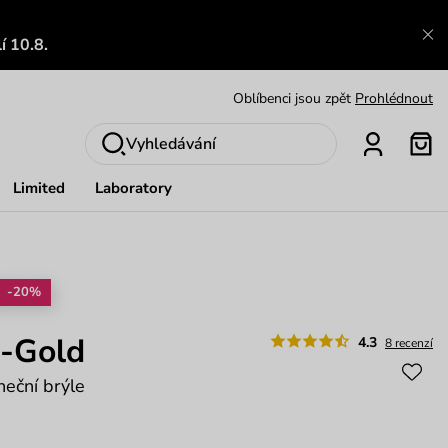
Výměna a vrácení zdarma
Zobrazit
í 10.8.
Oblíbenci jsou zpět
Prohlédnout
Nech se inspirovat
Ukázat
Vyhledávání
Limited
Laboratory
-20%
P-Gold
4.3
8 recenzí
eční brýle