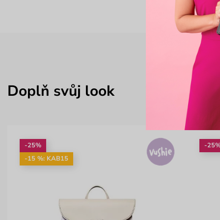
Doplň svůj look
-25%
-25
-15 %: KAB15