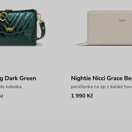
ng Dark Green
Nightie Nicci Grace Be
dy kabelka
peněženka na zip z italské hov
1 990 Kč
Kč