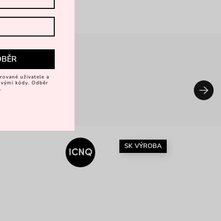
DBĚR
rované uživatele a
vovými kódy. Odběr
.
SK VÝROBA