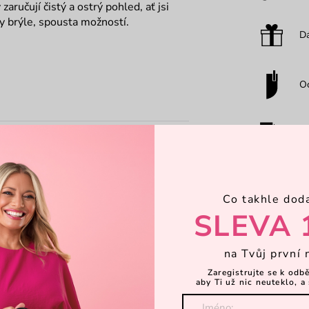
ručují čistý a ostrý pohled, ať jsi
y brýle, spousta možností.
Dá
O
H
Co takhle dod
SLEVA 
na Tvůj první 
Zaregistrujte se k odb
aby Ti už nic neuteklo, a 