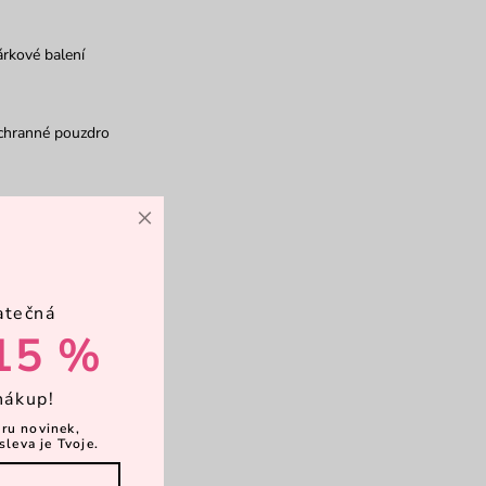
rkové balení
chranné pouzdro
×
adřík
atečná
15 %
nákup!
ěru novinek,
sleva je Tvoje.