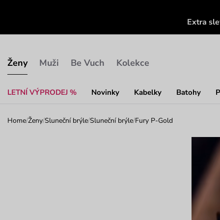
Extra sl
Ženy
Muži
Be Vuch
Kolekce
LETNÍ VÝPRODEJ %
Novinky
Kabelky
Batohy
P
Home
/
Ženy
/
Sluneční brýle
/
Sluneční brýle
/
Fury P-Gold