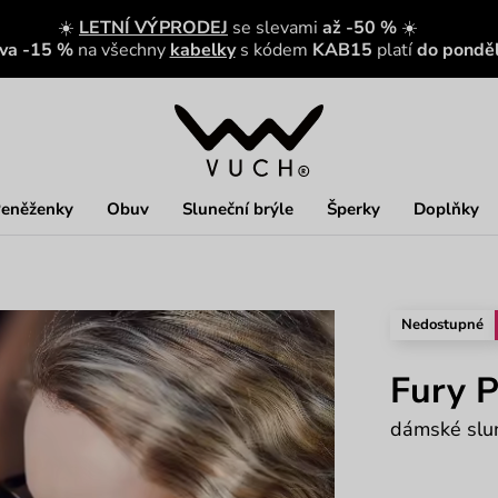
☀️
LETNÍ VÝPRODEJ
se slevami
až -50 %
☀️
eva -15 %
na všechny
kabelky
s kódem
KAB15
platí
do ponděl
eněženky
Obuv
Sluneční brýle
Šperky
Doplňky
Nedostupné
Fury 
dámské slun