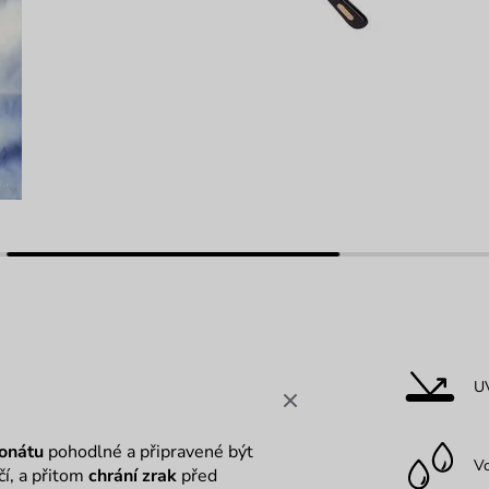
U
onátu
pohodlné a připravené být
V
í, a přitom
chrání zrak
před