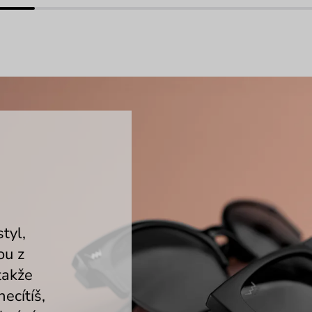
tyl,
ou z
takže
ecítíš,