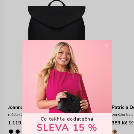
×
Joanna
Patricia D
městský prostorný batoh na zip
peněženka s
Co takhle dodatečná
1 119 Kč
389 Kč
1 399 Kč
59
SLEVA 15 %