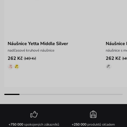
Náušnice Yetta Middle Silver
Náušnice 
nadčasové kruhové náušnice
náušnice s m
262 Kč
262 Kč
349 Kč
34
+750 000
spokojených zákazníků
+250 000
produktů skladem