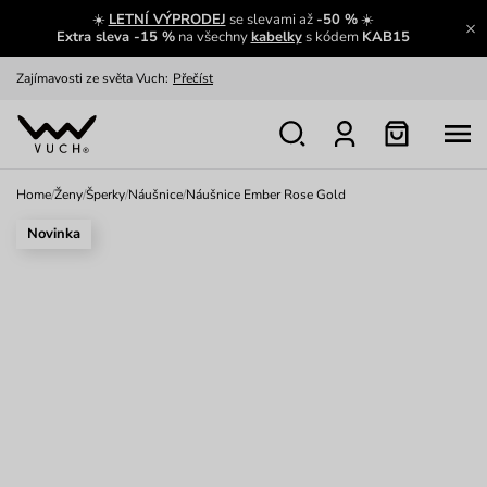
☀️
LETNÍ VÝPRODEJ
se slevami až
-50 %
☀️
Extra sleva -15 %
na všechny
kabelky
s kódem
KAB15
Zajímavosti ze světa Vuch:
Přečíst
Výměna a vrácení zdarma
Zobrazit
Oblíbenci jsou zpět
Prohlédnout
Home
/
Ženy
/
Šperky
/
Náušnice
/
Náušnice Ember Rose Gold
Nech se inspirovat
Ukázat
Novinka