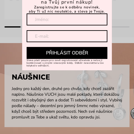
na Tvůj první nákup!
Zaregistrujte se k odběru novinek,
aby Ti už nic neuteklo, a sleva je Tvoje.
PŘIHLÁSIT ODBĚR
Sleva platí pouze pro nově registrované uživatele a nelze ji
kombinovat s jinými slevovými kódy. Odběr newsletteru lze
kdykoliv odhlásit.
NÁUŠNICE
Jedny pro každý den, druhé pro chvíle, kdy chceš zazářit
naplno. Náušnice VUCH jsou malé poklady, které dokážou
rozsvítit i obyčejný den a dodat Ti sebevědomí i styl. Vybírej
podle nálady – decentní pro jemný šmrnc nebo výrazné,
když chceš být středem pozornosti. Nech své náušnice
promluvit za Tebe a ukaž světu, kdo opravdu jsi.