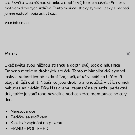
Ukaž světu svou něžnou stránku a doplň svůj look o náušnice Ember s
motivem drobných srdíček. Tento minimalistický symbol lásky a radosti
jemně ozdobí Tvoje uši, ať už…
Více informací
Popis
Ukaž světu svou něžnou stránku a doplň svůj look o náušnice
Ember s motivem drobných srdíček. Tento minimalistický symbol
lásky a radosti jemně ozdobí Tvoje uši, ať už vsadíš na ležérní či
elegantnější outfit. Náušnice jsou drobné a lehoučké, v uších o nich
nebudeš ani vědět. Díky klasickému zapínání na puzetku perfektně
drží, takže je stačí ráno nasadit a nechat srdce promlouvat po celý
den.
Nerezová ocel
Pecičky se srdíčkem
Klasické zapínání na puzenu
HAND - POLISHED