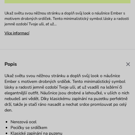
Ukaž světu svou něžnou stránku a doplň svůj look o náušnice Ember s
motivem drobných srdíček. Tento minimalistický symbol lásky a radosti
jemně ozdobí Tvoje uši, ať už…
Více informací
Popis
Ukaž světu svou něžnou stránku a doplň svůj look o náušnice
Ember s motivem drobných srdíček. Tento minimalistický symbol
lásky a radosti jemně ozdobí Tvoje uši, ať už vsadíš na ležérní či
elegantnější outfit. Náušnice jsou drobné a lehoučké, v uších o nich
nebudeš ani vědět. Díky klasickému zapínání na puzetku perfektně
drží, takže je stačí ráno nasadit a nechat srdce promlouvat po celý
den.
Nerezová ocel
Pecičky se srdíčkem
Klasické zapínání na puzenu