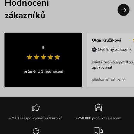
Hodnocení
zákazníků
Olga Kružíková
5
Ověřený zákazník
Dárek pro kolegyni!Kou
opakovaně!
průměr z 1 hodnocení
přidáno 30. 06. 2026
+750 000
spokojených zákazníků
+250 000
produktů skladem