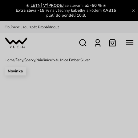
Zajímavosti ze světa Vuch:
Přečíst
☀️
LETNÍ VÝPRODEJ
se slevami
až -50 %
☀️
Extra sleva -15 %
na všechny
kabelky
s kódem
KAB15
Výměna a vrácení zdarma
Zobrazit
platí
do pondělí 10.8.
Oblíbenci jsou zpět
Prohlédnout
Nech se inspirovat
Ukázat
Home
/
Ženy
/
Šperky
/
Náušnice
/
Náušnice Ember Silver
Novinka