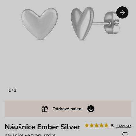
1
/ 3
Dárkové balení
Náušnice Ember Silver
5
1 recenze
náušnice ve tvaru srdce