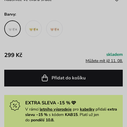
Barvy:
299 Kč
skladem
Můžete mít již 11. 08.
Přidat do košíku
EXTRA SLEVA -15 % 🩷
V rámci
letního výprodeje
pro
kabelky
přidali
extra
slevu −15 %
s kódem
KAB15
. Platí už jen
do
pondělí 10.8.