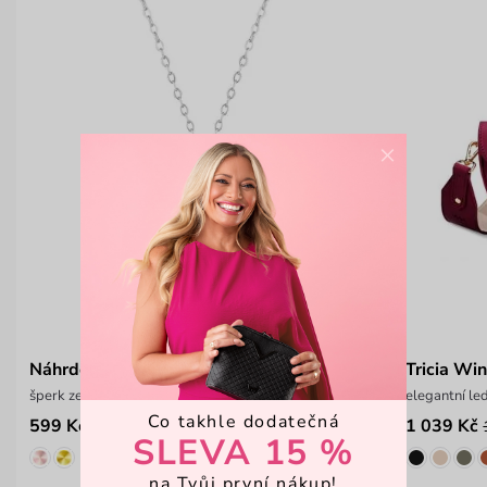
×
Náhrdelník Sanija Silver
Tricia Wi
šperk ze stříbra (925/1000), váha 2,9 g
elegantní le
Co takhle dodatečná
599 Kč
1 039 Kč
799 Kč
SLEVA 15 %
na Tvůj první nákup!