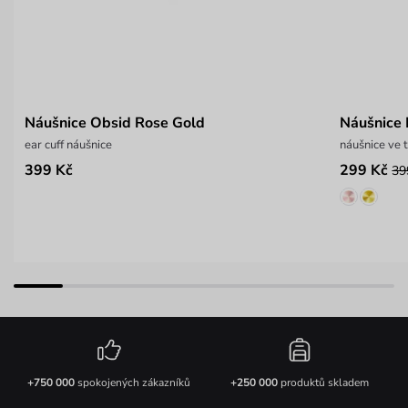
Náušnice Obsid Rose Gold
Náušnice F
ear cuff náušnice
náušnice ve t
399 Kč
299 Kč
39
+750 000
spokojených zákazníků
+250 000
produktů skladem