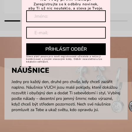
Zaregistrujte se k odběru novinek,
aby Ti už nic neuteklo, a sleva je Tvoje.
PŘIHLÁSIT ODBĚR
Sleva platí pouze pro nově registrované uživatele a nelze ji
kombinovat s jinými slevovými kódy. Odběr newsletteru lze
kdykoliv odhlásit.
NÁUŠNICE
Jedny pro každý den, druhé pro chvíle, kdy chceš zazářit
naplno. Náušnice VUCH jsou malé poklady, které dokážou
rozsvítit i obyčejný den a dodat Ti sebevědomí i styl. Vybírej
podle nálady – decentní pro jemný šmrnc nebo výrazné,
když chceš být středem pozornosti. Nech své náušnice
promluvit za Tebe a ukaž světu, kdo opravdu jsi.