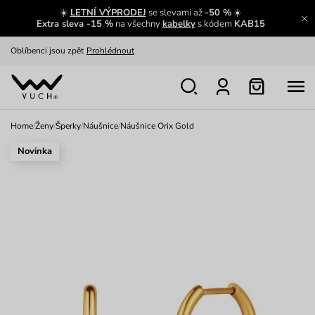
☀️
LETNÍ VÝPRODEJ
se slevami až
-50 %
☀️
Výměna a vrácení zdarma
Zobrazit
Extra sleva -15 %
na všechny
kabelky
s kódem
KAB15
Oblíbenci jsou zpět
Prohlédnout
Nech se inspirovat
Ukázat
Home
/
Ženy
/
Šperky
/
Náušnice
/
Náušnice Orix Gold
Novinka