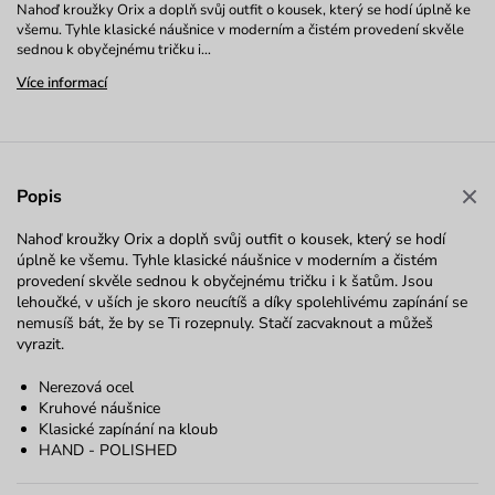
Nahoď kroužky Orix a doplň svůj outfit o kousek, který se hodí úplně ke
všemu. Tyhle klasické náušnice v moderním a čistém provedení skvěle
sednou k obyčejnému tričku i…
Více informací
Popis
Nahoď kroužky Orix a doplň svůj outfit o kousek, který se hodí
úplně ke všemu. Tyhle klasické náušnice v moderním a čistém
provedení skvěle sednou k obyčejnému tričku i k šatům. Jsou
lehoučké, v uších je skoro neucítíš a díky spolehlivému zapínání se
nemusíš bát, že by se Ti rozepnuly. Stačí zacvaknout a můžeš
vyrazit.
Nerezová ocel
Kruhové náušnice
Klasické zapínání na kloub
HAND - POLISHED