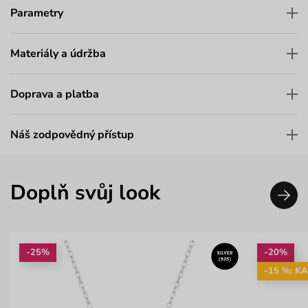
Parametry
Materiály a údržba
Doprava a platba
Náš zodpovědný přístup
Doplň svůj look
-25%
-20%
-15 %: K