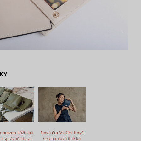
KY
o pravou kůži: Jak
Nová éra VUCH: Když
ni správně starat
se prémiová italská