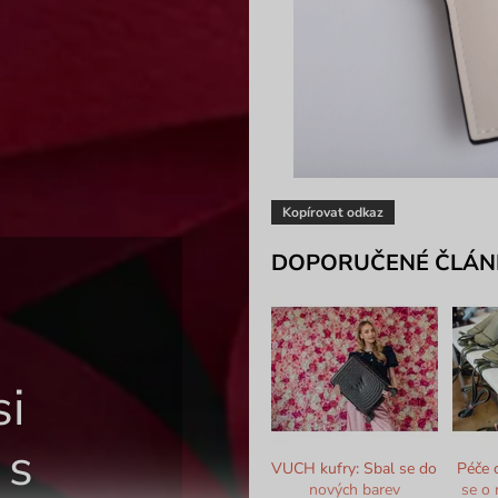
Kopírovat odkaz
DOPORUČENÉ ČLÁN
si
 s
VUCH kufry: Sbal se do
Péče 
nových barev
se o 