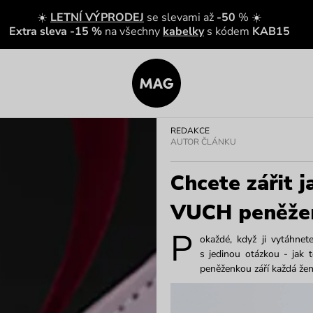
☀️
LETNÍ VÝPRODEJ
se slevami až
-50
% ☀️
Extra sleva -15 %
na všechny
kabelky
s kódem
KAB15
REDAKCE
AUTOR ČLÁNKU
Chcete zářit j
VUCH peněžen
P
okaždé, když ji vytáhne
s jedinou otázkou - jak 
peněženkou září každá žen