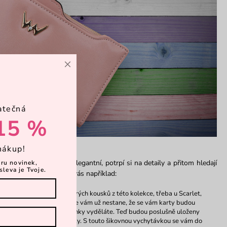
×
atečná
15 %
ostanou
nákup!
 ženy, které jsou rády elegantní, potrpí si na detaily a přitom hledají
ěru novinek,
sleva je Tvoje.
adu vychytávek. Potěší vás například:
a karty
– najdete ji u některých kousků z této kolekce, třeba u Scarlet,
y této praktické věcičce se vám už nestane, že se vám karty budou
ech, kdykoliv je z peněženky vyděláte. Teď budou poslušně uloženy
řípadě potřeby vložit zpátky. S touto šikovnou vychytávkou se vám do