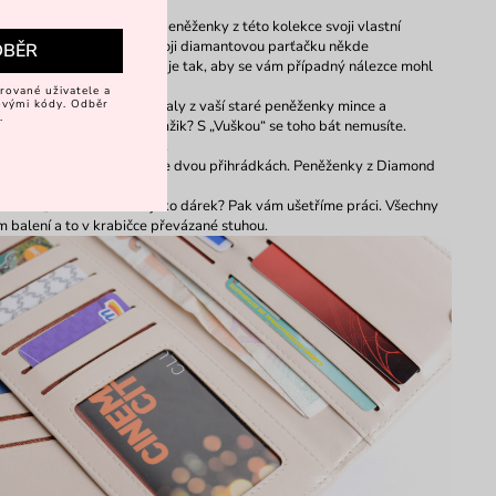
et.
ako všechny ostatní mají i peněženky z této kolekce svoji vlastní
ás možná zachrání, pokud svoji diamantovou parťačku někde
DBĚR
uše vyplníte základní údaje tak, aby se vám případný nálezce mohl
rované uživatele a
vovými kódy. Odběr
ak se vám několikrát vysypaly z vaší staré peněženky mince a
.
v ten nejméně vhodný okamžik? S „Vuškou“ se toho bát nemusíte.
 kapsy, kterou uzavírá zip.
ky už nemusíte mačkat ve dvou přihrádkách. Peněženky z Diamond
tři.
tovou „Vušku“ věnovat jako dárek? Pak vám ušetříme práci. Všechny
balení a to v krabičce převázané stuhou.