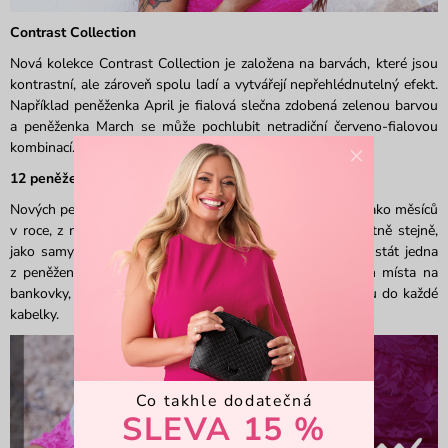
Contrast Collection
Nová kolekce Contrast Collection je založena na barvách, které jsou
kontrastní, ale zároveň spolu ladí a vytvářejí nepřehlédnutelný efekt.
Například peněženka April je fialová slečna zdobená zelenou barvou
a peněženka March se může pochlubit netradiční červeno-fialovou
×
kombinací. Tak které dáš přednost?
12 peněženek, 12 možností
Nových peněženek Contrast Collection je dvanáct, stejně jako měsíců
v roce, z nichž každý je něčím výjimečný a zajímavý. Ostatně stejně,
jako samy peněženky. Tvou novou peněženkou se může stát jedna
z peněženek s velkou uzavíratelnou kapsou s dostatkem místa na
bankovky, nebo peněženky, které se svými rozměry vejdou do každé
kabelky.
Co takhle dodatečná
SLEVA 15 %