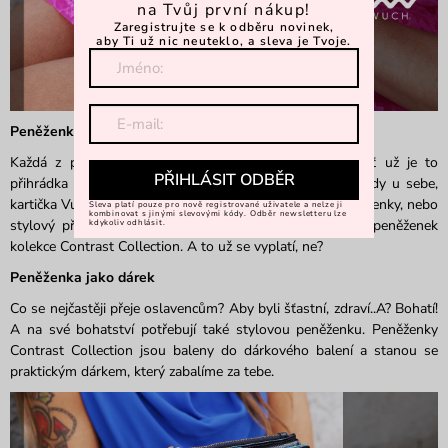
na Tvůj první nákup!
Zaregistrujte se k odběru novinek,
aby Ti už nic neuteklo, a sleva je Tvoje.
Peněženky se zábavným přívěškem
Každá z peněženek Vuch v sobě ukrývá něco navíc, ať už je to
PŘIHLÁSIT ODBĚR
přihrádka na fotku, díky které budeš mít své nejbližší vždy u sebe,
kartička Vuch, které je určena k identifikaci při ztrátě peněženky, nebo
Sleva platí pouze pro nově registrované uživatele a nelze ji
kombinovat s jinými slevovými kódy. Odběr newsletteru lze
stylový přívěšek. Ten získáš spolu s jednou z menších peněženek
kdykoliv odhlásit.
kolekce Contrast Collection. A to už se vyplatí, ne?
Peněženka jako dárek
Co se nejčastěji přeje oslavencům? Aby byli šťastní, zdraví..A? Bohatí!
A na své bohatství potřebují také stylovou peněženku. Peněženky
Contrast Collection jsou baleny do dárkového balení a stanou se
praktickým dárkem, který zabalíme za tebe.