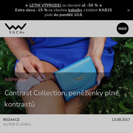
☀️
LETNÍ VÝPRODEJ
se slevami
až -50 %
☀️
Extra sleva -15 %
na všechny
kabelky
s kódem
KAB15
platí
do pondělí 10.8.
INSPIRACE
Contrast Collection, peněženky plné
kontrastů
REDAKCE
13.09.2017
AUTOR ČLÁNKU