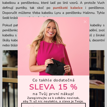
kabelkou a peněženkou, které ladí po linii vzorů. A protože Vuch
definují puntíky, tak skoč po
puntíkaté kabelce
i peněžence.
Doporučit můžeme třeba kabelku Lyru a peněženku Halinnu. Tyhle
šedé krásky prostě chceš mít doma.
×
Pokud patříš mezi ty, kdo nechtějí mít úplně stejný vzor kabelky s
peněženkou, ale přesto chceš dosáhnout co nejlepšího sladění, zvol
kabelku s peněženkou od stejné značky. Ve
Vuch
si vybereš z široké
škály kabelek i peněženek podle svých potřeb. Velká, malá, decentní
nebo bláznivě barevná? U nás najdeš všechno. A ještě víc!
Co takhle dodatečná
SLEVA 15 %
na Tvůj první nákup!
Zaregistrujte se k odběru novinek,
aby Ti už nic neuteklo, a sleva je Tvoje.