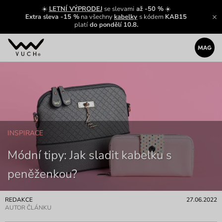
☀️
LETNÍ VÝPRODEJ
se slevami
až -50 %
☀️
Extra sleva -15 %
na všechny
kabelky
s kódem
KAB15
platí
do pondělí 10.8.
INSPIRACE
Módní tipy: Jak sladit kabelku s
peněženkou?
REDAKCE
27.06.2022
AUTOR ČLÁNKU