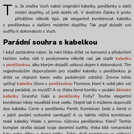
T
o, že značka Vuch nabízí originální kabelky, peněženky a další
módní doplňky, už jistě dobře víš. V dnešním článku ti proto
přinášíme několik tipů, jak elegantně kombinovat kabelku
s peněženkou a dalšími módními doplňky. Tak pojď doladit své
outfity k dokonalosti s Vuch.
Parádní souhra s kabelkou
I když zastáváme názor, že není třeba držet se konvencí a předurčení
fashion světa, rádi ti poskytneme několik rad, jak sladit
kabelku
s
peněženkou
, díky kterým doladíš celkový dojem k dokonalosti. Tím
nejjednoduším doporučením pro sladění kabelky s peněženkou je
držet se stejných barev nebo podobných odstínů. Zrovna tohle
splňují
kabelka
Glora s
peněženkou
Florence, které k sobě jako set
pasují parádně, co myslíš? A co třeba černé kombo v podání
dámské
kabelky
Graceful Gabi a
peněženky
Folly? Touhle elegantní
kombinací nikdy neuděláš krok vedle. Stejně tak ti můžeme doporučit
duo kabelku Carrie a peněženku Pentti. Kombinaci šedé a černé si
v jejich podání rozhodně zamiluješ! A co takhle něžná kombinace
malé kabelky Wade s jemnou růžovou peněženkou Kiera? Tenhle
komplet skvěle doladí tvoje decentní outfity, třeba bílé romantické
šaty nebo džíny a černé tričko. Tahle dívčí kombinace je něžnost