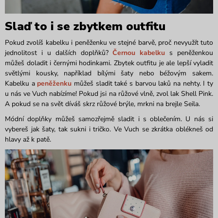
Slaď to i se zbytkem outfitu
Pokud zvolíš kabelku i peněženku ve stejné barvě, proč nevyužít tuto
jednolitost i u dalších doplňků?
Černou kabelku
s peněženkou
můžeš doladit i černými hodinkami. Zbytek outfitu je ale lepší vyladit
světlými kousky, například bílými šaty nebo béžovým sakem.
Kabelku a
peněženku
můžeš sladit také s barvou laků na nehty. I ty
u nás ve Vuch nabízíme! Pokud jsi na růžové vlně, zvol lak Shell Pink.
A pokud se na svět díváš skrz růžové brýle, mrkni na brejle Seila.
Módní doplňky můžeš samozřejmě sladit i s oblečením. U nás si
vybereš jak šaty, tak sukni i tričko. Ve Vuch se zkrátka oblékneš od
hlavy až k patě.