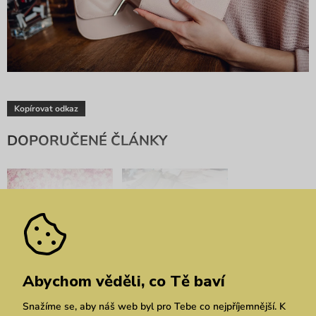
Kopírovat odkaz
DOPORUČENÉ ČLÁNKY
VUCH kufry: Sbal se do
Péče o pravou kůži: Jak
Abychom věděli, co Tě baví
nových barev
se o ni správně starat
Snažíme se, aby náš web byl pro Tebe co nejpříjemnější. K