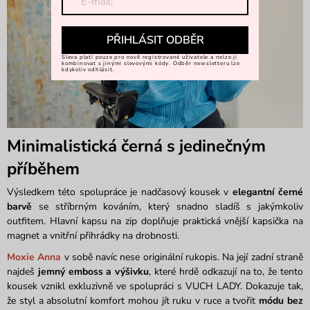
PŘIHLÁSIT ODBĚR
Sleva platí pouze pro nově registrované uživatele a nelze ji
kombinovat s jinými slevovými kódy. Odběr newsletteru lze
kdykoliv odhlásit.
Minimalistická černá s jedinečným
příběhem
Výsledkem této spolupráce je nadčasový kousek v
elegantní černé
barvě
se stříbrným kováním, který snadno sladíš s jakýmkoliv
outfitem. Hlavní kapsu na zip doplňuje praktická vnější kapsička na
magnet a vnitřní přihrádky na drobnosti.
Moxie Anna
v sobě navíc nese originální rukopis. Na její zadní straně
najdeš
jemný emboss a výšivku
, které hrdě odkazují na to, že tento
kousek vznikl exkluzivně ve spolupráci s VUCH LADY. Dokazuje tak,
že styl a absolutní komfort mohou jít ruku v ruce a tvořit
módu bez