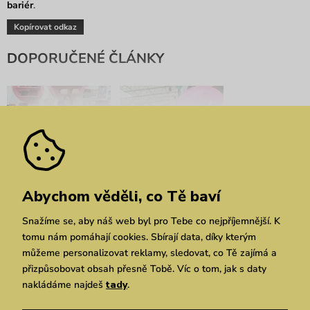
bariér
.
Kopírovat odkaz
DOPORUČENÉ ČLÁNKY
Tipy na dárky: Inspiruj
Vuchlady 2025:
Abychom věděli, co Tě baví
se Aničky výběrem
Slavnostní vyhlášení
vítězky
Snažíme se, aby náš web byl pro Tebe co nejpříjemnější. K
tomu nám pomáhají cookies. Sbírají data, díky kterým
můžeme personalizovat reklamy, sledovat, co Tě zajímá a
přizpůsobovat obsah přesně Tobě. Víc o tom, jak s daty
nakládáme najdeš
tady
.