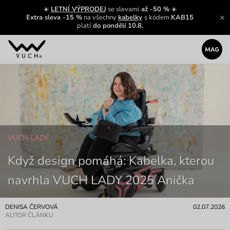
☀️
LETNÍ VÝPRODEJ
se slevami
až -50 %
☀️
Extra sleva -15 %
na všechny
kabelky
s kódem
KAB15
platí
do pondělí 10.8.
VUCH LADY
Když design pomáhá: Kabelka, kterou
navrhla VUCH LADY 2025 Anička
DENISA ČERVOVÁ
02.07.2026
AUTOR ČLÁNKU