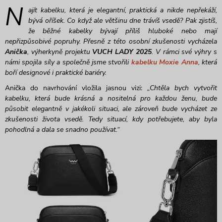
N
ajít kabelku, která je elegantní, praktická a nikde nepřekáží,
bývá oříšek. Co když ale většinu dne trávíš vsedě? Pak zjistíš,
že běžné kabelky bývají příliš hluboké nebo mají
nepřizpůsobivé popruhy. Přesně z této osobní zkušenosti vycházela
Anička
, výherkyně projektu
VUCH LADY 2025
. V rámci své výhry s
námi spojila síly a společně jsme stvořili
kabelku Moxie Anna
, která
boří designové i praktické bariéry.
Anička do navrhování vložila jasnou vizi:
„Chtěla bych vytvořit
kabelku, která bude krásná a nositelná pro každou ženu, bude
působit elegantně v jakékoli situaci, ale zároveň bude vycházet ze
zkušenosti života vsedě. Tedy situací, kdy potřebujete, aby byla
pohodlná a dala se snadno používat.“