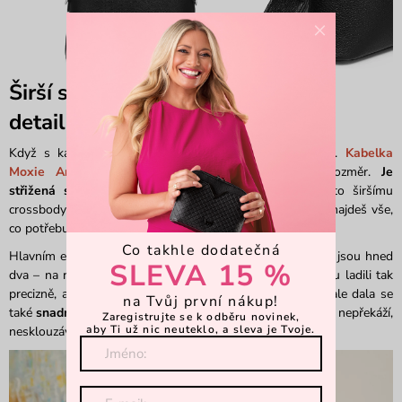
×
Širší střih a popruhy vyladěné do
detailu
Když s kabelkou sedíš, její přístupnost se úplně mění.
Kabelka
Moxie Anna
proto dostala speciálně uzpůsobený rozměr.
Je
střižená spíše do šířky než do hloubky
. Díky tomuto širšímu
crossbody tvaru v ní okamžitě a bez dlouhého štrachání najdeš vše,
co potřebuješ.
Co takhle dodatečná
Hlavním esem v rukávu jsou ale popruhy. Součástí balení jsou hned
SLEVA 15 %
dva – na rameno a crossbody. Jejich délku jsme s Aničkou ladili tak
precizně, aby kabelka nejen perfektně seděla na rameni, ale dala se
na Tvůj první nákup!
také
snadno a pohodlně zavěsit na invalidní vozík
. Nikde nepřekáží,
Zaregistrujte se k odběru novinek,
aby Ti už nic neuteklo, a sleva je Tvoje.
nesklouzává a drží na svém místě.