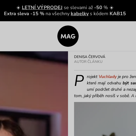
☀️
LETNÍ VÝPRODEJ
se slevami až
-50
% ☀️
Extra sleva -15 %
na všechny
kabelky
s kódem
KAB15
DENISA ČERVOVÁ
AUTOR ČLÁNKU
P
rojekt
Vuchlady
je pro žen
které mají odvahu
být s
umí podržet druhé a nezap
tom, jaký příběh nosíš v sobě. A