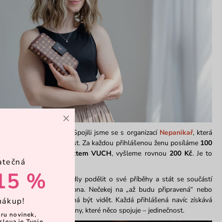
×
to projekt hlubší smysl. Spojili jsme se s organizací
Nepanikař
, která
krize, úzkosti a osamělost. Za každou přihlášenou ženu posíláme
100
když se vyfotíš
s produktem VUCH
, vyšleme rovnou
200 Kč
. Je to
atečná
ěnit den. Nebo život.
15 %
ých žen
, které se rozhodly podělit o své příběhy a stát se součástí
ale končí už na konci srpna. Nečekej na „až budu připravená“ nebo
 letos
právě Ty
, která má být vidět. Každá přihlášená navíc získává
nákup!
ventu, kde se potkají ženy, které něco spojuje – jedinečnost.
ěru novinek,
sleva je Tvoje.