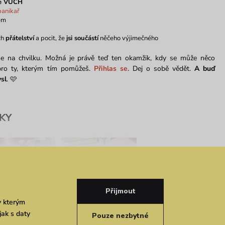
ce VUCH
anikař
em
ch
přátelství
a pocit, že
jsi součástí
něčeho výjimečného
 se na chvilku. Možná je právě teď ten okamžik, kdy se může něco
 pro ty, kterým tím pomůžeš.
Přihlas se
. Dej o sobě vědět.
A
buď
sl
. 🩷
KY
Přijmout
y kterým
na dárky: Inspiruj
Vuchlady 2025:
jak s daty
Pouze nezbytné
Aničky výběrem
Slavnostní vyhlášení