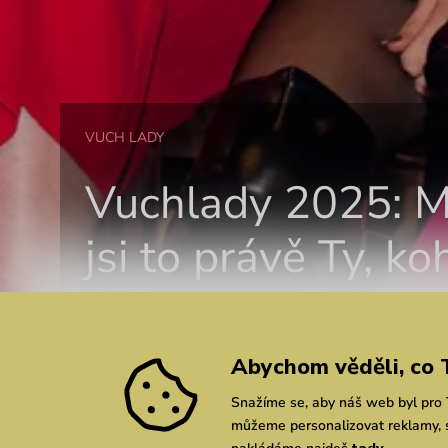
VUCH LADY
Vuchlady 2025: 
jsi to právě Ty, ko
hledáme
Abychom věděli, co 
Snažíme se, aby náš web byl pro T
můžeme personalizovat reklamy, s