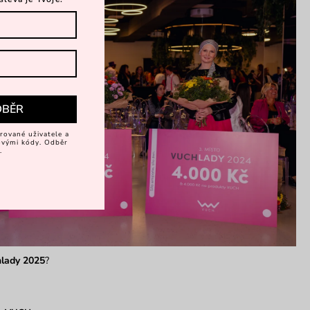
DBĚR
rované uživatele a
vovými kódy. Odběr
.
lady 2025
?