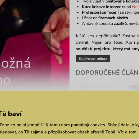
Tvoje vlastní
limitovaná kolek
Kurz krizové intervence
od
Nep
Profesionální focení
se styling
Účast na f
iremních akcích
A hlavně spousta
zážitků
, nový
Ještě ses nepřihlásila? Zastav
změnit. Nejen pro Tebe. Ale i
součástí projektu, který má smy
Možná
Kopírovat odkaz
DOPORUČENÉ ČLÁN
ho
Tě baví
ebe co nejpříjemnější. K tomu nám pomáhají cookies. Sbírají data, dík
Když design pomáhá:
Tipy 
ledovat, co Tě zajímá a přizpůsobovat obsah přesně Tobě. Víc o tom, 
Kabelka, kterou navrhla
se 