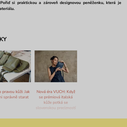
 Pořiď si praktickou a zároveň designovou peněženku, která je
teriálu.
KY
o pravou kůži: Jak
Nová éra VUCH: Když
ni správně starat
se prémiová italská
kůže potká se
slovenskou precizností