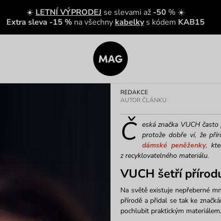
☀️
LETNÍ VÝPRODEJ
se slevami až
-50
% ☀️
Extra sleva -15 %
na všechny
kabelky
s kódem
KAB15
REDAKCE
AUTOR ČLÁNKU
Č
eská značka VUCH často př
protože dobře ví, že přír
dámské peněženky
, kt
z recyklovatelného materiálu.
VUCH šetří přírod
Na světě existuje nepřeberné mn
přírodě a přidal se tak ke značk
pochlubit praktickým materiálem, 