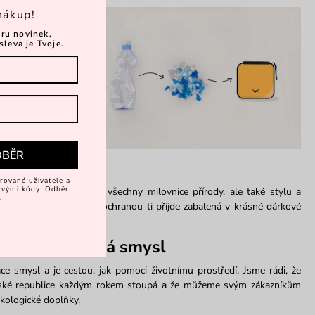
nákup!
ěru novinek,
sleva je Tvoje.
DBĚR
ad!
rované uživatele a
vovými kódy. Odběr
a dárek, potěší nejen všechny milovnice přírody, ale také stylu a
.
ckých přihrádek a RFD ochranou ti přijde zabalená v krásné dárkové
: Recyklace má smysl
e smysl a je cestou, jak pomoci životnímu prostředí. Jsme rádi, že
ské republice každým rokem stoupá a že můžeme svým zákazníkům
kologické doplňky.