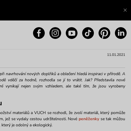
11.01.2021
i navrhování nových doplňků a oblečení hledá inspiraci v přírodě. A
odě vděčí za hodně, rozhodla se jí to vrátit. Jak? Představila nové
eré vynikají nejen svým vzhledem, ale také tím, že jsou vyrobeny
u
ožství materiálů a VUCH se rozhodl, že zvolí materiál, který pomůže
ám, jež se vydaly cestou udržitelnosti. Nové
peněženky
se tak můžou
který je odolný a ekologický.