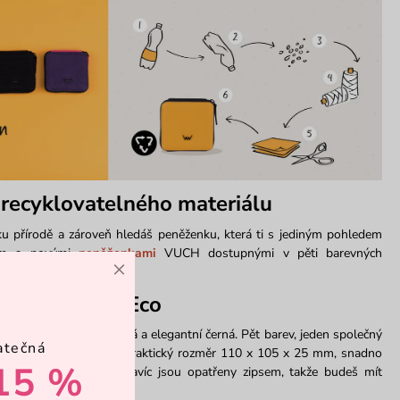
recyklovatelného materiálu
 přírodě a zároveň hledáš peněženku, která ti s jediným pohledem
am s novými
peněženkami
VUCH dostupnými v pěti barevných
×
 s označením Eco
žná růžová, praktická šedá a elegantní černá. Pět barev, jeden společný
atečná
atelného materiálu mají praktický rozměr 110 x 105 x 25 mm, snadno
15 %
elky nebo do kapsy. Navíc jsou opatřeny zipsem, takže budeš mít
nosti v bezpečí.