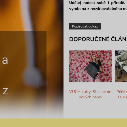
Udělej radost sobě i přírodě.
vyrobená z recyklovatelného ma
Kopírovat odkaz
DOPORUČENÉ ČLÁN
 a
 z
VUCH kufry: Sbal se do
Péče 
nových barev
se o 