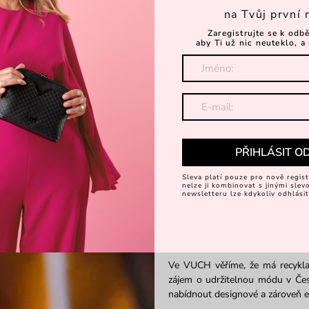
na Tvůj první 
Zaregistrujte se k odb
aby Ti už nic neuteklo, a 
PŘIHLÁSIT O
Dárek? Skvělý náp
Sleva platí pouze pro nově regist
nelze ji kombinovat s jinými sle
Peněženky
jsou skvělým tipem n
newsletteru lze kdykoliv odhlásit
módy. Peněženka s řadou prakti
krabičce.
Myšlenka na závěr
Ve VUCH věříme, že má recyklac
zájem o udržitelnou módu v Če
nabídnout designové a zároveň e