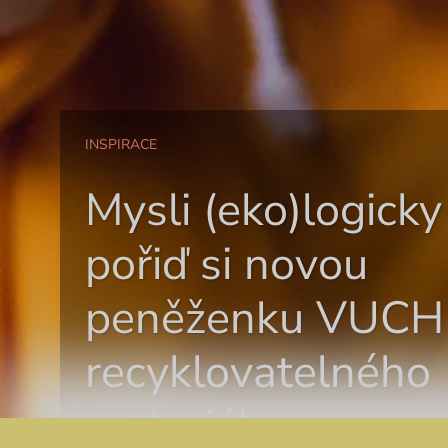
INSPIRACE
Mysli (eko)logicky
pořiď si novou
peněženku VUCH
recyklovatelného
materiálu