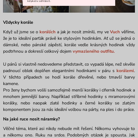
kdykoliv odhlásit.
Vždycky korále
Když už jsme se o
korálích
a jak je nosit zmínili, my ve
Vuch
věříme,
že je to ideální parťák právě ke stylovým hodinkám. Ať už se jedná o
dámské, nebo pánské zápěstí, korále vedle krásných hodinek vždy
podtrhnou a dokreslí celkový dojem
vymazleného outfitu.
U pánů si vlastně nedovedeme představit, co vypadá lépe, než skvěle
padnoucí oblek doplňen elegantními hodinkami v páru s
korálemi
.
V těchto případech se hodí korále dřevěné, nebo tmavší barvy
kamene.
Pro ženy bychom volili samozřejmě menší korálky i ciferník hodinek a
mnohem jemnější barvy. Například stříbrné hodinky s mramorovými
korálky, nebo naopak zlaté hodinky a černé korálky se zlatým
komponentem jsou za nás ideální volbou na párty, na ples i do práce.
Na jaké ruce nosit náramky?
Věčné téma, které asi nikdy nebude mít řešení. Někomu vyhovuje to
a někomu ono. Ruku na srdce. Podobných otázek je spousta. Jak