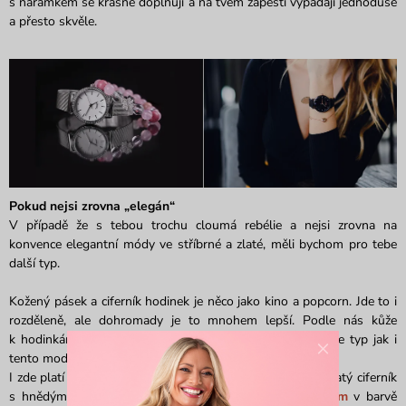
s náramkem se krásně doplňují a na tvém zápěstí vypadají jednoduše
a přesto skvěle.
Pokud nejsi zrovna „elegán“
V případě že s tebou trochu cloumá rebélie a nejsi zrovna na
konvence elegantní módy ve stříbrné a zlaté, měli bychom pro tebe
další typ.
Kožený pásek a ciferník hodinek je něco jako kino a popcorn. Jde to i
rozděleně, ale dohromady je to mnohem lepší. Podle nás kůže
k hodinkám neodmyslitelně patří, a proto pro tebe máme typ jak i
×
tento model sladit s náramkem.
I zde platí pravidlo, že sladit barvy je vždycky fajn. Zkus zlatý ciferník
s hnědým koženým páskem a doplň jej jemným
šperkem
v barvě