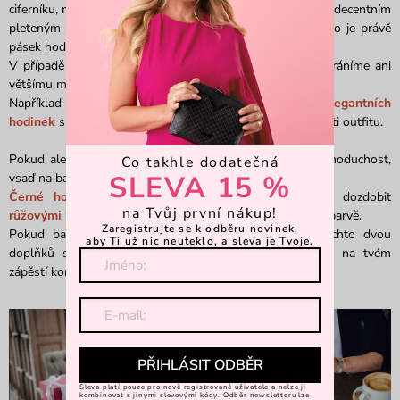
ciferníku, nebo doplň stříbrné hodinky s koženým páskem decentním
pleteným koženým náramkem z podobné škály barev, jako je právě
pásek hodinek.
V případě kožených nebo provázkových náramků se nebráníme ani
většímu množství.
Například dva až tři malé decentní náramky po boku
elegantních
hodinek
skvěle zvýrazní tvé zápěstí a pomohou k celistvosti outfitu.
Pokud ale i ve své rebélii ráda najdeš řád a určitou jednoduchost,
Co takhle dodatečná
SLEVA 15 %
vsaď na barvy.
Černé hodinky
s růžovým ciferníkem můžeš snadno dozdobit
na Tvůj první nákup!
růžovými korálky
, nebo provázkovým
šperkem
ve stejné barvě.
Zaregistrujte se k odběru novinek,
Pokud barvy, a nemusí to být jen černá a růžová, těchto dvou
aby Ti už nic neuteklo, a sleva je Tvoje.
doplňků sladíš, bude opět vypadat celková kompozice na tvém
zápěstí komplexně a promyšleně.
PŘIHLÁSIT ODBĚR
Sleva platí pouze pro nově registrované uživatele a nelze ji
kombinovat s jinými slevovými kódy. Odběr newsletteru lze