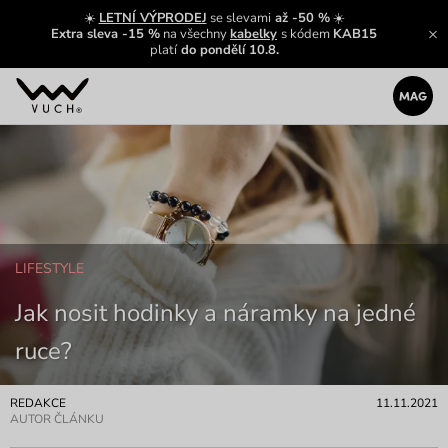
☀️
LETNÍ VÝPRODEJ
se slevami
až -50 %
☀️
Extra sleva -15 %
na všechny
kabelky
s kódem
KAB15
platí
do pondělí 10.8.
LIFESTYLE
Jak nosit hodinky a náramky na jedné
ruce?
REDAKCE
11.11.2021
AUTOR ČLÁNKU