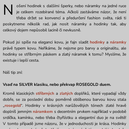
N
ošení hodinek s dalšími šperky, nebo náramky na jedné ruce
je celkem rozebírané téma. Ačkoli zastáváme názor, že není
třeba držet se konvencí a předurčení fashion světa, rádi ti
poskytneme několik rad, jak nosit náramky a hodinky tak, aby
celkový dojem nepůsobil lacině či nevkusně.
Pokud jsi spíše na eleganci kovu, je fajn sladit
hodinky
a
náramky
právě typem kovu. Neříkáme, že nejsme pro barvy a originalitu, ale
hodinky se stříbrným páskem a zlatý náramek k tomu? Myslíme, že
existuje i lepší cesta.
Náš tip zní:
Vsaď na SILVER klasiku, nebo překvap ROSEGOLD duem.
Kromě klasických
stříbrných
a
zlatých
doplňků, které vypadají vždy
dobře, se za poslední dobu poměrně oblíbenou barvou kovu stala
„
rosegold
“. Hodinky v krásných narůžovělých tónech zlaté hravě
doplníš jemným
náramkem
s decentním prvkem například v podobě
srdíčka, kamínku, nebo třeba čtyřlístku a elegantní duo je na světě!
V tomto případě jsme názoru, že v jednoduchosti je krása. Hodinky