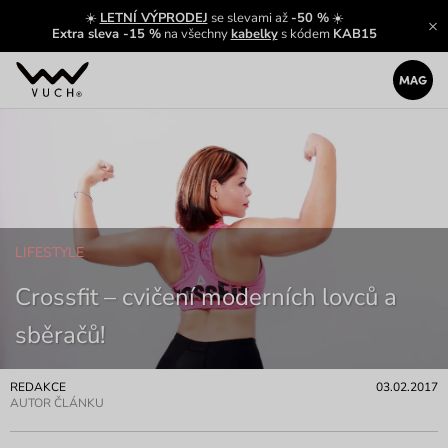
☀️
LETNÍ VÝPRODEJ
se slevami až
-50 %
☀️
Extra sleva -15 %
na všechny
kabelky
s kódem
KAB15
LIFESTYLE
Crossfit – cvičení moderních lovců a
sběračů!
REDAKCE
03.02.2017
AUTOR ČLÁNKU