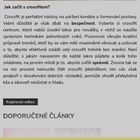
Jak začít s crossfitem?
Crossfit je perfektní nástroj na udržení kondice a formování postavy.
Velmi důležité je však dbát na
bezpečnost
. Vyberte si crossfit
centrum, které nabízí úvodní lekce pro nováčky, v nichž se naučíte
správným technikám jednotlivých cviků. Pozornost věnujte kvalitní
průpravě trenérů, kteří by se vám měli maximálně věnovat a usilovat
o to, abyste efektivně zvládli celý crossfit trénink bez zranění. Není
důležité, s jakým nasazením do každé lekce půjdete a kolik toho
zvládnete, na prvním místě je to, abyste cvičili
správně
. Zrovna tak se
na sto procent nemusíte řídit crossfit jídelníčkem, ten vás však
podpoří v dosahování dobrých výsledků, pomůže shodit přebytečná
kila a zároveň nezůstat o hladu.
Kopírovat odkaz
DOPORUČENÉ ČLÁNKY