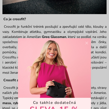
Co je crossfit?
Crossfit je funkční trénink posilující a zpevňující celé tělo, klouby a
vazy. Kombinuje atletiku, gymnastiku a olympijské vzpírání. Jeho
zakladatelem je Američan
Greg Glassman
, který se podílel na vzniku
×
společnosti CrossFit Inc. r. 2000. Využívají se při něm činky,
overbally, medicinbaly, cvičební gumy, kettlebelly, švihadla a další
pomůcky, které umožňují zapojit všechny svaly a pěstovat kondici.
Crossfitu není cizí práce s vlastní vahou a jeho nedílnou součástí jsou
i aerobní cvičení. Zvláštní důraz se při něm klade na posilování –
klasické kliky, angličáky, sedy-lehy. Crossfit je přitom stejně populární
mezi ženami i muži, v tom rovněž tkví jeho úspěch.
Crossfit a paleo dieta
Crossfit je také velmi populární u vyznavačů paleolitické diety, stravy
našich předků lovců a sběračů, která se těší velké oblibě v Americe.
Typický
crossfit jídelníček
se velice podobá paleo stravě sestávající z
Co takhle dodatečná
masa, ryb, vajec, zeleniny, ovoce, ořechů a semínek
. Tedy z jídla,
které se dá ukořistit ve volné přírodě. Velkou důležitost pro růst