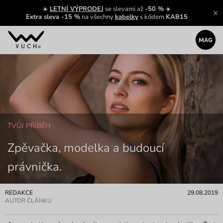
☀️
LETNÍ VÝPRODEJ
se slevami až
-50 %
☀️
Extra sleva -15 %
na všechny
kabelky
s kódem
KAB15
TVŮJ PŘÍBĚH
Zpěvačka, modelka a budoucí
právnička.
REDAKCE
29.08.2019
AUTOR ČLÁNKU