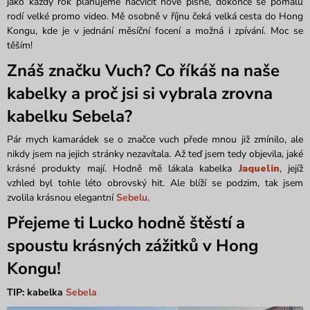
jako každý rok plánujeme nacvičit nové písně, dokonce se pomalu
rodí velké promo video. Mě osobně v říjnu čeká velká cesta do Hong
Kongu, kde je v jednání měsíční focení a možná i zpívání. Moc se
těším!
Znáš značku Vuch? Co říkáš na naše
kabelky a proč jsi si vybrala zrovna
kabelku Sebela?
Pár mych kamarádek se o značce vuch přede mnou již zmínilo, ale
nikdy jsem na jejich stránky nezavítala. Až teď jsem tedy objevila, jaké
krásné produkty mají. Hodně mě lákala kabelka
Jaquelin
, jejíž
vzhled byl tohle léto obrovský hit. Ale blíží se podzim, tak jsem
zvolila krásnou elegantní
Sebelu
.
Přejeme ti Lucko hodně štěstí a
spoustu krásných zážitků v Hong
Kongu!
TIP: kabelka
Sebela