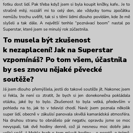
fotku dost lidí. Pak třeba když jsem si byla koupit knížky, kafe.. Je to
strašně milý, rozzáří mi to celý den, ale vždycky tomu zpočátku
nemůžu trochu uvěřit, tak si s těmi lidmi dlouho povídám, kde že mě
slyšeli a tak dále. A největší tenhle “poznávací boom” nastal po
Superstar, které jsem se minulý rok zúčastnila.
To musela být zkušenost
k nezaplacení! Jak na Superstar
vzpomínáš? Po tom všem, účastnila
by ses znovu nějaké pěvecké
soutěže?
Já jsem dlouho přemýšlela, jestli do takové soutěže jít. Nakonec jsem
si řekla, že není co ztratit, že bych si jen donekonečna pokládala
otázku, jaké by to bylo. Zkušenost to byla velká, především v
pohledu na to, jak to v televizi chodí. Navíc jsem poznala několik
super lidí, obecně v zákulisí panovala skvělá kamarádská atmosféra.
Na druhou stranu to obnášelo pár negativ, opravdu jsme se moc
nevyspali, tak dvě hodiny denně, což já nesnesu moc dobře jako
velký spáč. :) Mohla bych o tom mluvit hodiny - o porotě, o trémě,