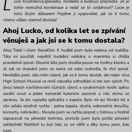
L
ucie Koutníková,zpěvačka, modelka a budoucí právnička. Že je
tohle nemožná kombinace a nedá se to zvládnout? Lucie je
toho živým důkazem! Pojďme ji vyzpovídat, jak se k tomu
všemu vůbec vlastně dostala!
Ahoj Lucko, od kolika let se zpívání
věnuješ a jak jsi se k tomu dostala?
Ahoj Tobě i všem čtenářům. K hudbě jsem byla vedena od malička.
Táta mi pouštěl největší hudební velikány a maminka si chtěla
pravidelně zpívat. Dlouhá léta jsem chodila pouze na hodiny klavíru a
až tak ve dvanácti jsem se sama od sebe rozhodla, že chci zpívat.
Nevěděla jsem, zda mám talent, jak se k tomu dostat, ale nejen vlna
High School Musical ve mně vzbudila odhodlání si ten sen splnit. Po
dvou letech navštěvování různých sborů a soukromých hodin zpěvu
zasáhl osud a jeden kamarád kytarista zazvonil u nás doma se
zprávou, že jim vypadla zpěvačka v kapele. Bylo mi asi čtrnáct let a
vše začalo strašně rychle - jedna kapela, druhá, nekonečné zkoušky,
koncerty, nahrávání... Musela jsem se rychle poprat s trémou a hodně
zapracovat na pěvecké technice, protože jsem byla pořád pěvecký
začátečník! Naštěstí tu byli lidé, co mi věřili a díky tomu jsem, kde
jsem.