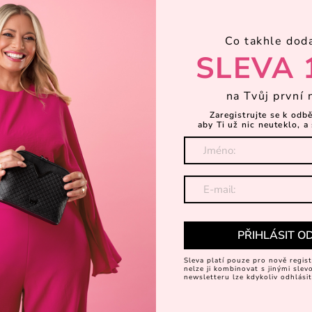
Právě ony totiž outfit skvěle do
Hotovost nebo plateb
Co takhle dod
Odpověď každého z nás se na t
SLEVA 
používat minimálně. Pokud reáln
svetru nebo nové
kabelky
, utr
karty je velmi nevinné.
na Tvůj první 
Zaregistrujte se k odb
aby Ti už nic neuteklo, a 
PŘIHLÁSIT O
Sleva platí pouze pro nově regist
nelze ji kombinovat s jinými sle
newsletteru lze kdykoliv odhlásit
Druhá šance pro všec