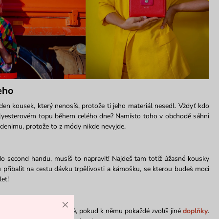
eho
jeden kousek, který nenosíš, protože ti jeho materiál nesedl. Vždyť kdo
polyesterovém topu během celého dne? Namísto toho v obchodě sáhni
 denimu, protože to z módy nikde nevyjde.
 do second handu, musíš to napravit! Najdeš tam totiž úžasné kousky
 přibalit na cestu dávku trpělivosti a kámošku, se kterou budeš moci
et!
×
nemusí stále vypadat stejně, pokud k němu pokaždé zvolíš jiné
doplňky
.