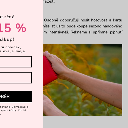
plní a dovedou ho k dokonalosti.
ní karta?
atečná
uto otázku může lišit. Osobně doporučuji nosit hotovost a kartu
15 %
ě uvidíš odcházet tvé peníze, ať už to bude koupě second handového
ácení si uvědomíš mnohem intenzivněji. Řekněme si upřímně, pípnutí
nákup!
ěru novinek,
sleva je Tvoje.
DBĚR
rované uživatele a
vovými kódy. Odběr
.
hny