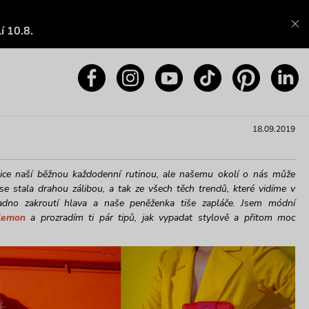
í 10.8.
18.09.2019
e sice naší běžnou každodenní rutinou, ale našemu okolí o nás může
e stala drahou zálibou, a tak ze všech těch trendů, které vidíme v
dno zakroutí hlava a naše peněženka tiše zapláče. Jsem módní
lemon
a prozradím ti pár tipů, jak vypadat stylově a přitom moc