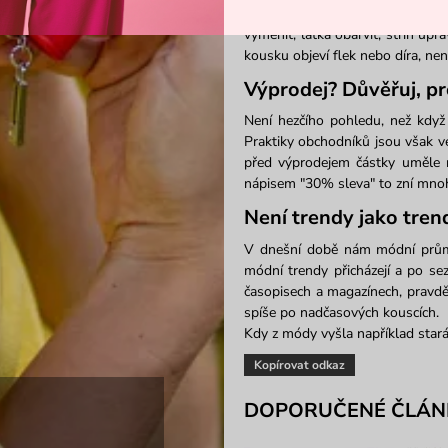
Pokud se ti nějaké oblečení přest
vyměnit, látka obarvit, střih up
kousku objeví flek nebo díra, nen
Výprodej? Důvěřuj, pr
Není hezčího pohledu, než když
Praktiky obchodníků jsou však v
před výprodejem částky uměle na
nápisem "30% sleva" to zní mnoh
Není trendy jako tren
V dnešní době nám módní průmy
módní trendy přicházejí a po se
časopisech a magazínech, pravděp
spíše po nadčasových kouscích.
Kdy z módy vyšla například star
Kopírovat odkaz
DOPORUČENÉ ČLÁN