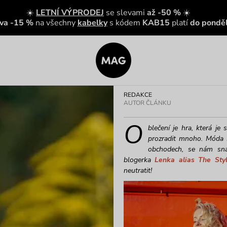
☀️
LETNÍ VÝPRODEJ
se slevami
až -50 %
☀️
eva -15 %
na všechny
kabelky
s kódem
KAB15
platí
do ponděl
REDAKCE
AUTOR ČLÁNKU
O
blečení je hra, která j
prozradit mnoho. Móda s
obchodech, se nám sna
blogerka
Lenka alias The Sty
neutratit!