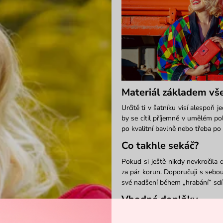
Materiál základem vš
Určitě ti v šatníku visí alespoň 
by se cítil příjemně v umělém 
po kvalitní bavlně nebo třeba po
Co takhle sekáč?
Pokud si ještě nikdy nevkročila
za pár korun. Doporučuji s sebou
své nadšení během „hrabání“ sdíl
Vhodné doplňky
Ani obyčejné rifle a bílé tričko 