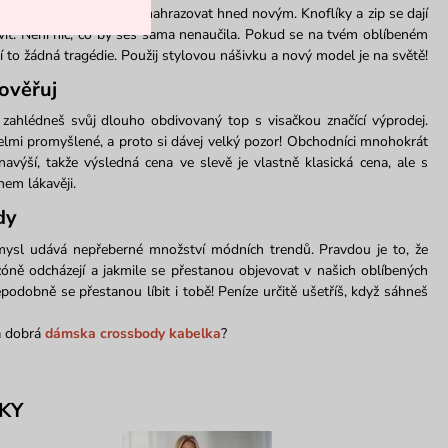
alo líbit, není nutné ho nahrazovat hned novým. Knoflíky a zip se dají
ravit. Není nic, co by ses sama nenaučila. Pokud se na tvém oblíbeném
í to žádná tragédie. Použij stylovou nášivku a nový model je na světě!
ověřuj
 zahlédneš svůj dlouho obdivovaný top s visačkou značící výprodej.
elmi promyšlené, a proto si dávej velký pozor! Obchodníci mnohokrát
výší, takže výsledná cena ve slevě je vlastně klasická cena, ale s
em lákavěji.
dy
sl udává nepřeberné množství módních trendů. Pravdou je to, že
zóně odcházejí a jakmile se přestanou objevovat v našich oblíbených
odobně se přestanou líbit i tobě! Peníze určitě ušetříš, když sáhneš
á dobrá
dámska crossbody kabelka
?
KY