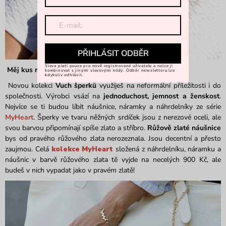
PŘIHLÁSIT ODBĚR
Sleva platí pouze pro nově registrované uživatele a nelze ji
Měj kus romantiky vždy při sobě!
kombinovat s jinými slevovými kódy. Odběr newsletteru lze
kdykoliv odhlásit.
Novou kolekci
Vuch šperků
využiješ na neformální příležitosti i do
společnosti. Výrobci vsází na
jednoduchost, jemnost a ženskost
.
Nejvíce se ti budou líbit náušnice, náramky a náhrdelníky ze série
MyHeart
. Šperky ve tvaru něžných srdíček jsou z nerezové oceli, ale
svou barvou připomínají spíše zlato a stříbro.
Růžově zlaté náušnice
bys od pravého růžového zlata nerozeznala. Jsou decentní a přesto
zaujmou. Celá
kolekce MyHeart
složená z náhrdelníku, náramku a
náušnic v barvě růžového zlata tě vyjde na necelých 900 Kč, ale
budeš v nich vypadat jako v pravém zlatě!