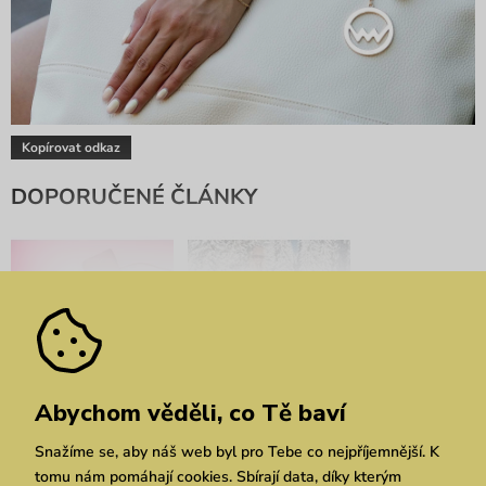
Kopírovat odkaz
DOPORUČENÉ ČLÁNKY
Psychologie barev: Co o
Předsevzetí pro rok
Abychom věděli, co Tě baví
Tobě řeknou na první
2023: hýčkej svou
dobrou
peněženku i planetu
Snažíme se, aby náš web byl pro Tebe co nejpříjemnější. K
tomu nám pomáhají cookies. Sbírají data, díky kterým