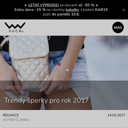
☀️
LETNÍ VÝPRODEJ
se slevami
až -50 %
☀️
Extra sleva -15 %
na všechny
kabelky
s kódem
KAB15
platí
do pondělí 10.8.
LIFESTYLE
Trendy šperky pro rok 2017
REDAKCE
14.03.2017
AUTOR ČLÁNKU