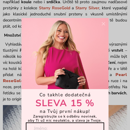
například
koule
nebo i
srdíčka
. Určitě tě proto zaujmou nadčasové
prstýnky z kolekce
Starry RoseGold
a
Starry Silver
, které vypadají
jako klasické jednoduché snubní prsteny s vkusně umístěnými
decentními krystaly představující hvězdy. Kamarádky se tě budou
×
ptát, od koho jsi prsten dostala.
Množství a viditelnost
Vyhledávej rovněž
kovové náramky a náhrdelníky
s výraznými
tlustými
řetězy
. Náhrdelníky i náramky je přitom vhodné
vrstvit
–
několik kousků nosit zároveň, to se týká i náušnic, kterých může být
víc kousků na jednom uchu. Šperky v zimě nos i
přes oblečení
, nejen
na holé kůži, aby byly dostatečně vidět. Nezapomeň na jaře a v létě
přidat náramek na nohu. Náramky
Pearl Silver
a
Pearl
RoseGold
jsou k tomu jako stvořené – dají se nosit na ruce i na
noze, protože jejich rozměry si jednoduše nastavíš podle potřeby. Na
řetízku se v nich pohupují čtyři nenápadné
perly ve čtyřech barvách
,
Co takhle dodatečná
je to originální a vkusné řešení.
SLEVA 15 %
na Tvůj první nákup!
Zaregistrujte se k odběru novinek,
aby Ti už nic neuteklo, a sleva je Tvoje.