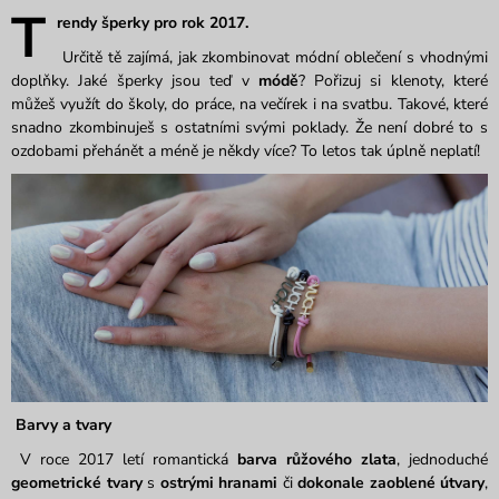
T
rendy šperky pro rok 2017.
Určitě tě zajímá, jak zkombinovat módní oblečení s vhodnými
doplňky. Jaké šperky jsou teď v
módě
? Pořizuj si klenoty, které
můžeš využít do školy, do práce, na večírek i na svatbu. Takové, které
snadno zkombinuješ s ostatními svými poklady. Že není dobré to s
ozdobami přehánět a méně je někdy více? To letos tak úplně neplatí!
Barvy a tvary
V roce 2017 letí romantická
barva růžového zlata
, jednoduché
geometrické tvary
s
ostrými hranami
či
dokonale zaoblené útvary
,