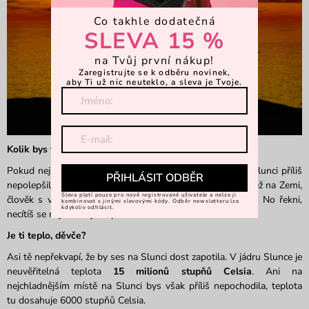
Co takhle dodatečná
SLEVA 15 %
na Tvůj první nákup!
Zaregistrujte se k odběru novinek,
aby Ti už nic neuteklo, a sleva je Tvoje.
Kolik bys vážila na Slunci?
Pokud nejsi spokojená se svou váhou, věř, že by sis na Slunci příliš
PŘIHLÁSIT ODBĚR
nepolepšila. Gravitace na Slunci je zhruba
28 krát větší
než na Zemi,
Sleva platí pouze pro nově registrované uživatele a nelze ji
člověk s váhou 60 kilo by tak na Slunci vážil 1680 kilo. No řekni,
kombinovat s jinými slevovými kódy. Odběr newsletteru lze
kdykoliv odhlásit.
necítíš se najednou jako pírko?
Je ti teplo, děvče?
Asi tě nepřekvapí, že by ses na Slunci dost zapotila. V jádru Slunce je
neuvěřitelná teplota
15 milionů stupňů Celsia
. Ani na
nejchladnějším místě na Slunci bys však příliš nepochodila, teplota
tu dosahuje 6000 stupňů Celsia.