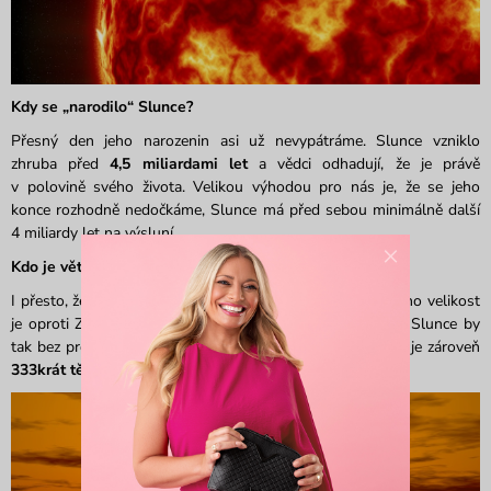
Kdy se „narod
ilo“ Slunce?
Přesný den jeho narozenin asi už nevypátráme. Slunce vzniklo
zhruba před
4,5 miliardami let
a vědci odhadují, že je právě
v polovině svého života. Velikou výhodou pro nás je, že se jeho
konce rozhodně nedočkáme, Slunce má před sebou minimálně další
4 miliardy let na výsluní.
×
Kdo je větší? Země nebo Slunce?
I přesto, že se Slunce řadí ke středně velkým hvězdám, jeho velikost
je oproti Zemi několikanásobná, je zhruba
100krát větší
. Slunce by
tak bez problémů pojmulo milion našich planetek, Slunce je zároveň
333krát těžší
než Země.