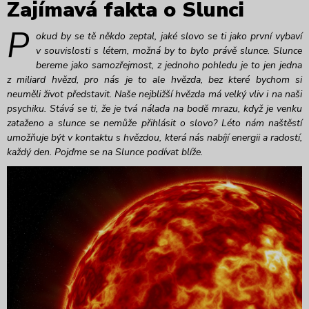
Zajímavá fakta o Slunci
P
okud by se tě někdo zeptal, jaké slovo se ti jako první vybaví
v souvislosti s létem, možná by to bylo právě slunce. Slunce
bereme jako samozřejmost, z jednoho pohledu je to jen jedna
z miliard hvězd, pro nás je to ale hvězda, bez které bychom si
neuměli život představit. Naše nejbližší hvězda má velký vliv i na naši
psychiku. Stává se ti, že je tvá nálada na bodě mrazu, když je venku
zatažen
o a slunce se nemůže přihlásit o slovo? Léto nám naštěstí
umožňuje být v kontaktu s hvězdou, která nás nabíjí energii a radostí,
každý den. Pojďme se na Slunce podívat blíže.