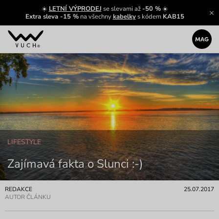
☀️
LETNÍ VÝPRODEJ
se slevami až
-50 %
☀️
Extra sleva -15 %
na všechny
kabelky
s kódem
KAB15
LIFESTYLE
Zajímavá fakta o Slunci :-)
REDAKCE
25.07.2017
AUTOR ČLÁNKU