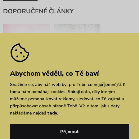
DOPORUČENÉ ČLÁNKY
Psychologie barev: Co o
Předsevzetí pro rok
Abychom věděli, co Tě baví
Tobě řeknou na první
2023: hýčkej svou
dobrou
peněženku i planetu
Snažíme se, aby náš web byl pro Tebe co nejpříjemnější. K
tomu nám pomáhají cookies. Sbírají data, díky kterým
můžeme personalizovat reklamy, sledovat, co Tě zajímá a
přizpůsobovat obsah přesně Tobě. Víc o tom, jak s daty
nakládáme najdeš
tady
.
Přijmout
Vybarvi jaro díky
Jak nosit hodinky a