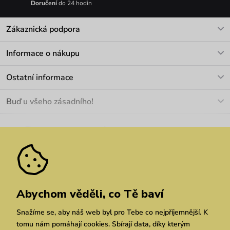
Doručení
do 24 hodin
Zákaznická podpora
V pracovních dnech Po-Pá: 8-17h
Informace o nákupu
info@vuch.cz
Kontakt
Ostatní informace
+420 466 566 493
Doprava a platba
O nás
Buď u všeho zásadního!
Materiály a údržba
Kariéra
Nejčastější dotazy
Novinky
Slevy
Akce
Velkoobchod
Vrácení a reklamace
We Care
Odebírat
Pozáruční opravy
Dárkové poukazy
Zásady ochrany osobních údajů
zde
Vuchlook
Prodejny
Praha
Brno
Chrudim
Abychom věděli, co Tě baví
Snažíme se, aby náš web byl pro Tebe co nejpříjemnější. K
tomu nám pomáhají cookies. Sbírají data, díky kterým