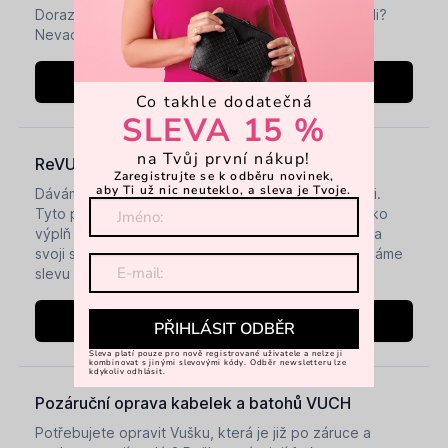
Co takhle dodatečná
SLEVA 15 %
na Tvůj první nákup!
Zaregistrujte se k odběru novinek,
aby Ti už nic neuteklo, a sleva je Tvoje.
PŘIHLÁSIT ODBĚR
Sleva platí pouze pro nově registrované uživatele a nelze ji
kombinovat s jinými slevovými kódy. Odběr newsletteru lze
kdykoliv odhlásit.