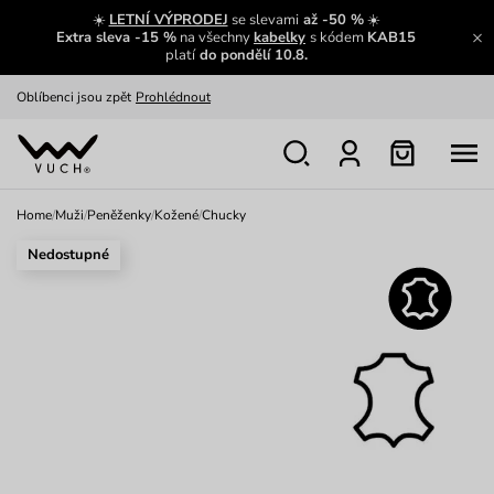
Zajímavosti ze světa Vuch:
Přečíst
☀️
LETNÍ VÝPRODEJ
se slevami
až -50 %
☀️
Extra sleva -15 %
na všechny
kabelky
s kódem
KAB15
Výměna a vrácení zdarma
Zobrazit
platí
do pondělí 10.8.
Oblíbenci jsou zpět
Prohlédnout
Nech se inspirovat
Ukázat
Home
/
Muži
/
Peněženky
/
Kožené
/
Chucky
Nedostupné