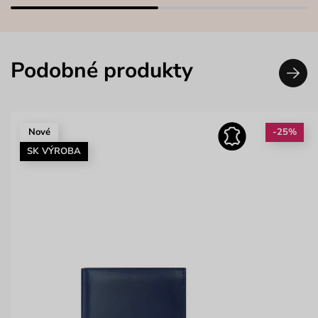
Podobné produkty
Nové
-25%
SK VÝROBA