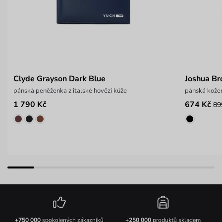
Clyde Grayson Dark Blue
Joshua B
pánská peněženka z italské hovězí kůže
pánská kože
1 790 Kč
674 Kč
89
+750 000
spokojených zákazníků
+250 000
produktů skladem