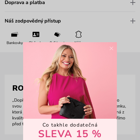
Doprava a platba
Náš zodpovědný přístup
Bankovky
Občanka
0-6 karet
Kůže
×
ROYAL COLLECTION
„Dopřej si kvalitu a styl vždy, když sáhneš do kapsy pro
svou peněženku z Royal Collection. Představ si peněženku,
která je lehká, praktická, naprosto nadčasová a vyrobená z
kvalitní kůže. Teď otevři oči a přestaň snít, protože je přímo
před tebou."
Co takhle dodatečná
SLEVA 15 %