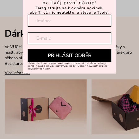
na Tvůj první nákup!
Zaregistrujte se k odběru novinek,
aby Ti už nic neuteklo, a sleva je Tvoje.
Dárkové balení
Ve VUCH balíme každou objednávku do krásné dárkové krabičky s
mašlí, aby rozbalování bylo radostí, ať už pro sebe nebo jako dárek pro
PŘIHLÁSIT ODBĚR
někoho blízkého.
Bez starostí s balením.
Sleva platí pouze pro nově registrované uživatele a nelze ji
kombinovat s jinými slevovými kódy. Odběr newsletteru lze
kdykoliv odhlásit.
Více informací