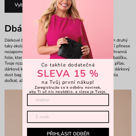
Vybrat a zabalit
Dbáme na přírodu
Dárkové balení VUCH je poutavé na první pohled. A na ten druhý
taky ekologické! Naše (nad)standardní balení objednávek Ti přinese
nezapomenutelný zážitek: Nejprve vnější recyklovatelná ochranná
folie, která zabrání poškození balíčku. Následuje rozbalení balíčku,
Tvoje rozzářené oči, hedvábná barevná stužka z ekologické příze,
Co takhle dodatečná
dárková krabice s parádním vizuálním designem, ochranný dárkový
SLEVA 15 %
dust bag a samozřejmě vysněná Vuška, která už se nemohla
dočkat, až ji rozbalíš!
na Tvůj první nákup!
Zaregistrujte se k odběru novinek,
aby Ti už nic neuteklo, a sleva je Tvoje.
PŘIHLÁSIT ODBĚR