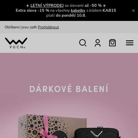
Zajímavosti ze světa Vuch:
Přečíst
☀️
LETNÍ VÝPRODEJ
se slevami
až -50 %
☀️
Extra sleva -15 %
na všechny
kabelky
s kódem
KAB15
Výměna a vrácení zdarma
Zobrazit
platí
do pondělí 10.8.
Oblíbenci jsou zpět
Prohlédnout
Nech se inspirovat
Ukázat