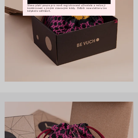
Sleva platí pouze pro nově registrované uživatele a nelze ji
kombinovat s jinými slevovými kódy. Odběr newsletteru lze
kdykoliv odhlásit.