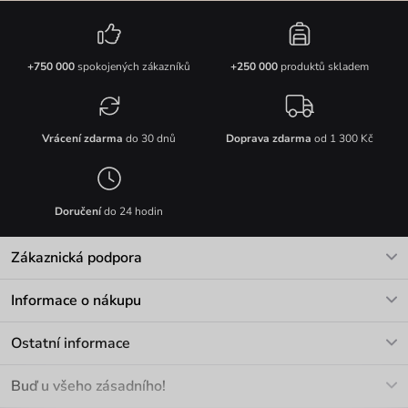
+750 000
spokojených zákazníků
+250 000
produktů skladem
Vrácení zdarma
do 30 dnů
Doprava zdarma
od 1 300 Kč
Doručení
do 24 hodin
Zákaznická podpora
V pracovních dnech Po-Pá: 8-17h
Informace o nákupu
info@vuch.cz
Kontakt
Ostatní informace
+420 466 566 493
Doprava a platba
O nás
Buď u všeho zásadního!
Materiály a údržba
Kariéra