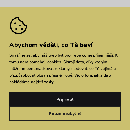
Nejčastější dotazy
Novinky
Slevy
Akce
Velkoobchod
Vrácení a reklamace
We Care
Odebírat
Pozáruční opravy
Dárkové poukazy
Zásady ochrany osobních údajů
zde
Vuchlook
Prodejny
Praha
Brno
Chrudim
Abychom věděli, co Tě baví
Snažíme se, aby náš web byl pro Tebe co nejpříjemnější. K
tomu nám pomáhají cookies. Sbírají data, díky kterým
můžeme personalizovat reklamy, sledovat, co Tě zajímá a
přizpůsobovat obsah přesně Tobě. Víc o tom, jak s daty
nakládáme najdeš
tady
.
Copyright © 2026 Vuch s.r.o. Všechna práva vyhrazena. Technicky zajišťuje
Simplia.cz
Přijmout
Obchodní podmínky
Zásady ochrany osobních údajů
Pouze nezbytné
Čeština