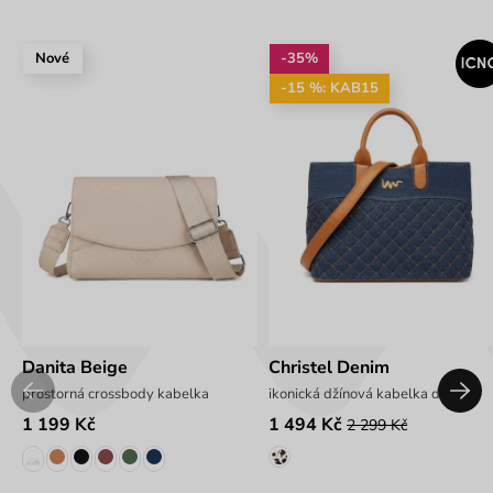
Nové
-35%
-15 %: KAB15
Danita Beige
Christel Denim
prostorná crossbody kabelka
ikonická džínová kabelka do ruky
1 199 Kč
1 494 Kč
2 299 Kč