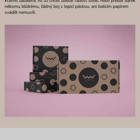
krásně zabalená. Ať už chceš udělat radost sobě, nebo předat dárek
někomu blízkému, žádný boj s lepicí páskou, ani balicím papírem
svádět nemusíš.