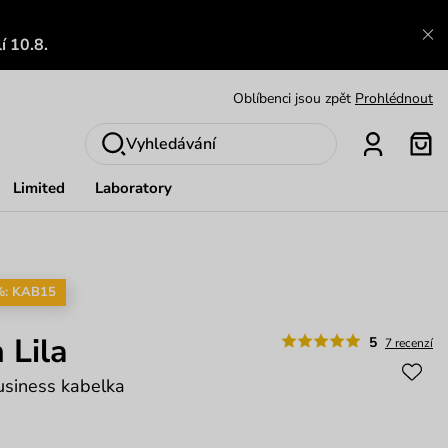
Výměna a vrácení zdarma
Zobrazit
í 10.8.
Oblíbenci jsou zpět
Prohlédnout
Nech se inspirovat
Ukázat
Vyhledávání
Limited
Laboratory
%: KAB15
 Lila
5
7 recenzí
usiness kabelka