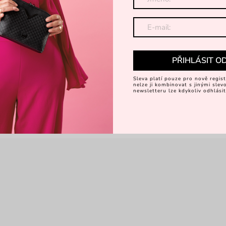
Dá
PŘIHLÁSIT O
Sleva platí pouze pro nově regist
nelze ji kombinovat s jinými sle
newsletteru lze kdykoliv odhlásit