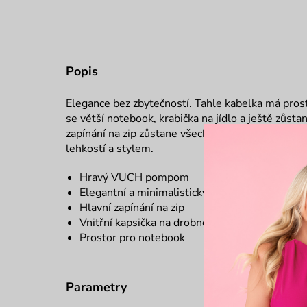
Popis
Elegance bez zbytečností. Tahle kabelka má prost
se větší notebook, krabička na jídlo a ještě zůst
zapínání na zip zůstane všechno v bezpečí a Ty mů
lehkostí a stylem.
Hravý VUCH pompom
Elegantní a minimalistický design
Hlavní zapínání na zip
Vnitřní kapsička na drobnosti
Prostor pro notebook
Parametry