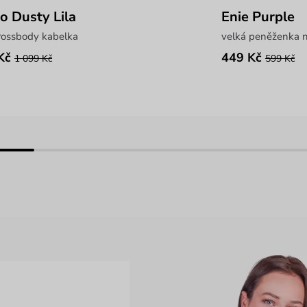
io Dusty Lila
Enie Purple
rossbody kabelka
velká peněženka n
Kč
449 Kč
1 099 Kč
599 Kč