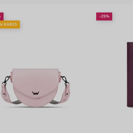
%
-25%
%: KAB15