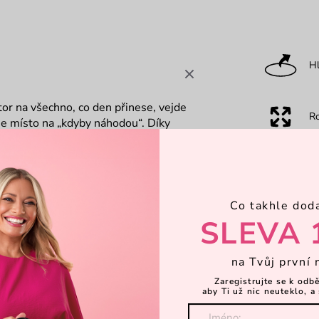
Hl
or na všechno, co den přinese, vejde
R
ane místo na „kdyby náhodou“. Díky
žeš mít jistotu, že zvládneš celý den s
O
Co takhle dod
Ka
SLEVA 
na Tvůj první 
Za
Zaregistrujte se k odb
aby Ti už nic neuteklo, a 