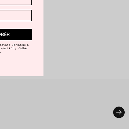
rkové balení
DBĚR
rované uživatele a
vovými kódy. Odběr
.