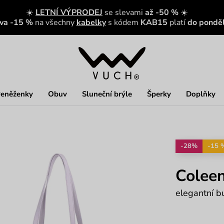
☀️
LETNÍ VÝPRODEJ
se slevami
až -50 %
☀️
eva -15 %
na všechny
kabelky
s kódem
KAB15
platí
do ponděl
eněženky
Obuv
Sluneční brýle
Šperky
Doplňky
-28%
-15 
Coleen
elegantní b