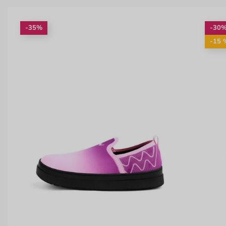
-35%
-30
-15 