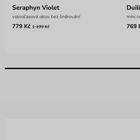
Seraphyn Violet
Duil
volnočasová obuv bez šněrování
mini c
779 Kč
769 
1 199 Kč