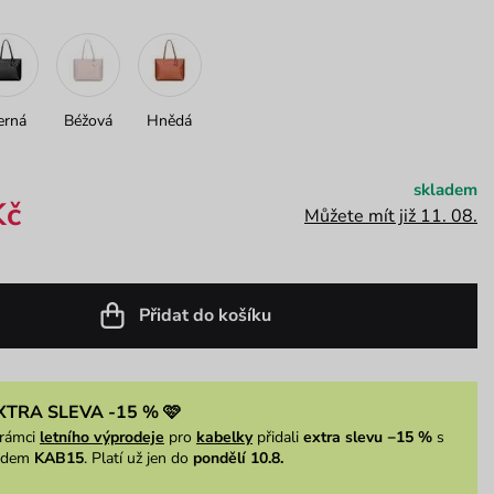
erná
Béžová
Hnědá
skladem
Kč
Můžete mít již 11. 08.
Přidat do košíku
XTRA SLEVA -15 % 🩷
rámci
letního výprodeje
pro
kabelky
přidali
extra slevu −15 %
s
ódem
KAB15
. Platí už jen do
pondělí 10.8.