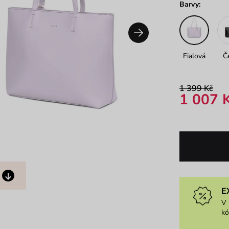
Barvy:
Fialová
Č
1 399 Kč
1 007 
E
V 
k