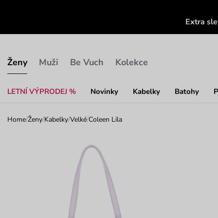
Extra sl
Ženy
Muži
Be Vuch
Kolekce
LETNÍ VÝPRODEJ %
Novinky
Kabelky
Batohy
P
Home
/
Ženy
/
Kabelky
/
Velké
/
Coleen Lila