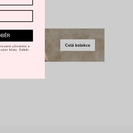
více
DBĚR
Celá kolekce
rované uživatele a
vovými kódy. Odběr
.