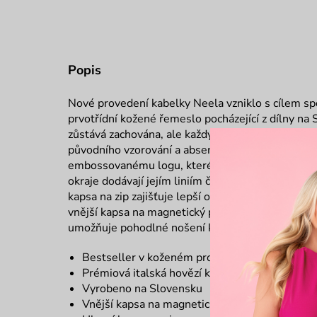
Popis
Nové prove
de
ní kabelky
Neela
vzniklo s cílem spo
prvotřídní
kožené
řemeslo
pocházející z dílny na
zůstává
zachována, ale každý detail byl zjemněn 
původního vzorování a
absence výrazného kování
embossovanému
logu, které podtrhuje elegantn
okraje dodávají jejím liniím čistý, řemeslný chara
kapsa na zip zajišťuje lepší organizaci, doplňuje j
vnější kapsa na magnetický pin. Součástí je také 
umožňuje pohodlné nošení každý den.
Bestseller v koženém provedení
Prémiová italská hovězí kůže
Vyrobeno na Slovensku
Vnější kapsa na magnetický pin