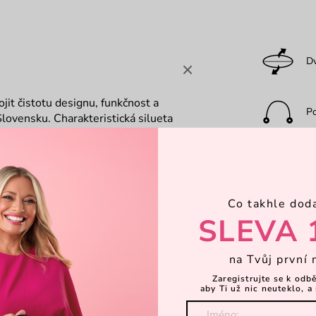
D
jit čistotu
designu,
funkčnost
a
P
 Slovensku. Charakteristická silueta
a
zmodernizován. Povrch bez
 nechávají vyniknout jemnému
Ka
í vzhled strukturované kůže. Založené
kter. Nově přidaná vnitřní středová
i zipová kapsa, dvě otevřené přihrádky a
Co takhle dod
nastavitelný
crossbody
popruh, který
Za
SLEVA 
na Tvůj první 
Dá
Zaregistrujte se k odb
aby Ti už nic neuteklo, a 
K