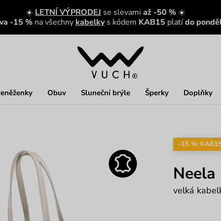
☀️
LETNÍ VÝPRODEJ
se slevami
až -50 %
☀️
eva -15 %
na všechny
kabelky
s kódem
KAB15
platí
do ponděl
eněženky
Obuv
Sluneční brýle
Šperky
Doplňky
-15 %: KAB1
Neela 
velká kabelk