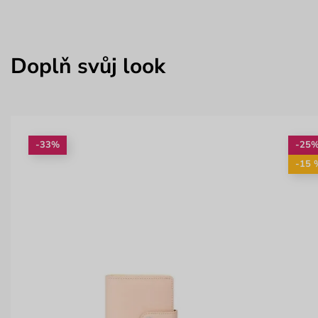
Doplň svůj look
-33%
-25
-15 