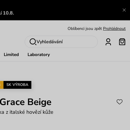
Výměna a vrácení zdarma
Zobrazit
í 10.8.
Oblíbenci jsou zpět
Prohlédnout
Nech se inspirovat
Ukázat
Vyhledávání
Limited
Laboratory
5
SK VÝROBA
Grace Beige
a z italské hovězí kůže