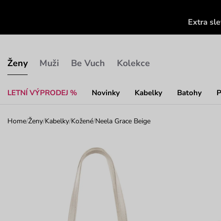
Extra sl
Ženy
Muži
Be Vuch
Kolekce
LETNÍ VÝPRODEJ %
Novinky
Kabelky
Batohy
P
Home
/
Ženy
/
Kabelky
/
Kožené
/
Neela Grace Beige