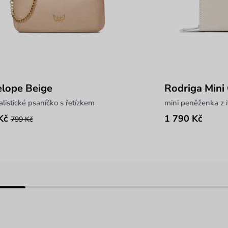
lope Beige
Rodriga Mini
listické psaníčko s řetízkem
mini peněženka z i
Kč
1 790 Kč
799 Kč