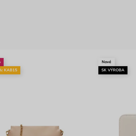
%
Nové
%: KAB15
SK VÝROBA