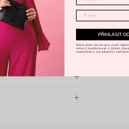
Objevte 
PŘIHLÁSIT O
Sleva platí pouze pro nově regist
nelze ji kombinovat s jinými sle
newsletteru lze kdykoliv odhlásit