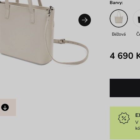
Barvy:
Béžová
Č
4 690 
E
V 
k