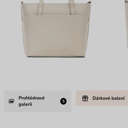
Prohlédnout
Dárkové balení
5
galerii