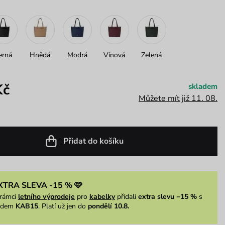
erná
Hnědá
Modrá
Vínová
Zelená
Kč
skladem
Můžete mít již 11. 08.
Přidat do košíku
XTRA SLEVA -15 % 🩷
rámci
letního výprodeje
pro
kabelky
přidali
extra slevu −15 %
s
ódem
KAB15
. Platí už jen do
pondělí 10.8.