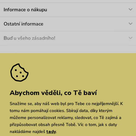
V pracovních dnech Po-Pá: 8-17h
Informace o nákupu
info@vuch.cz
Kontakt
Ostatní informace
+420 466 566 493
Doprava a platba
O nás
Buď u všeho zásadního!
Materiály a údržba
Kariéra
Nejčastější dotazy
Novinky
Slevy
Akce
Velkoobchod
Vrácení a reklamace
We Care
Odebírat
Pozáruční opravy
Dárkové poukazy
Zásady ochrany osobních údajů
zde
Vuchlook
Prodejny
Praha
Chrudim
Brno
Abychom věděli, co Tě baví
Snažíme se, aby náš web byl pro Tebe co nejpříjemnější. K
tomu nám pomáhají cookies. Sbírají data, díky kterým
můžeme personalizovat reklamy, sledovat, co Tě zajímá a
přizpůsobovat obsah přesně Tobě. Víc o tom, jak s daty
nakládáme najdeš
tady
.