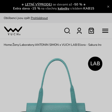
☀️
LETNÍ VÝPRODEJ
se slevami až
-50 %
☀️
Výměna a vrácení zdarma
Zobrazit
Extra sleva -15 %
na všechny
kabelky
s kódem
KAB15
Oblíbenci jsou zpět
Prohlédnout
Nech se inspirovat
Ukázat
Home
/
Ženy
/
Laboratory
/
ANTONIN SIMON x VUCH LAB
/
Eliora - Sakura Iro