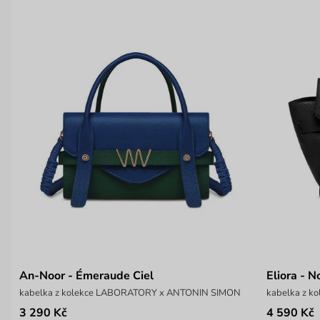
An-Noor - Émeraude Ciel
Eliora - N
kabelka z kolekce LABORATORY x ANTONIN SIMON
kabelka z 
3 290 Kč
4 590 Kč