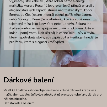
Výjimečný styl kabelek , které odráží názor a energii
majitelky. Aurora Rosa (růžovo-oranžová) přináší energii a
eleganci italských západů slunce nad toskánskými kopci,
Émeraude Ciel (zeleno-modrá) esenci pařížského šarmu,
nebo Midnight Dune (černo-béžová), která v sobě nese
tajemství měst jako New York nebo Londýn, Sakura Ino
(tyrkysovo-lososová) spojuje něhu sakur s klidem duše a
krásou pomíjivosti, Noir (černá) je esencí klidu, síly a stylu,
který nepotřebuje slova, aby zapůsobil a Heritage (hnědá) je
pro ženu, která s elegancí kráčí vpřed.
Dárkové balení
Ve VUCH balíme každou objednávku do krásné dárkové krabičky s
mašlí, aby rozbalování bylo radostí, ať už pro sebe nebo jako dárek pro
někoho blízkého.
Bez starostí s balením.