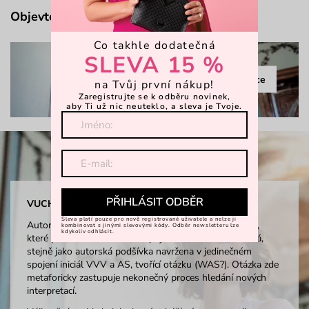
Objevte více
Co takhle dodatečná
SLEVA 15 %
Celá kolekce
na Tvůj první nákup!
Zaregistrujte se k odběru novinek,
aby Ti už nic neuteklo, a sleva je Tvoje.
PŘIHLÁSIT ODBĚR
VUCH LABORATORY × ANTONIN SIMON
Sleva platí pouze pro nově registrované uživatele a nelze ji
Autor ve své kolekci vychází z klasických vintage tvarů,
kombinovat s jinými slevovými kódy. Odběr newsletteru lze
kdykoliv odhlásit.
které přetváří do moderního pojetí. Duše není černobílá,
stejně jako autorská podšívka navržena v jedinečném
spojení iniciál VVV a AS, tvořící otázku (WAS?). Otázka zde
metaforicky zastupuje nekonečný proces hledání nových
interpretací.