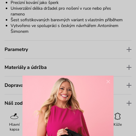
Precizní kování jako šperk
Univerzální délka držadel pro nošení v ruce nebo přes
rameno
Šest sofistikovaných barevných variant s vlastním příběhem
Vytvořeno ve spolupráci s českým návrhářem
Antonínem
Šimonem
Parametry
Materiály a údržba
×
Doprava a platba
Náš zodpovědný přístup
Hlavní
Kapsičky
Zavírání
Zavírání zip
Dárkové
Kůže
kapsa
magnet
balení