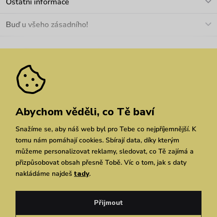
Ostatní informace
+420 466 566 493
Doprava a platba
O nás
Buď u všeho zásadního!
Materiály a údržba
Kariéra
Nejčastější dotazy
Novinky
Slevy
Akce
Velkoobchod
Vrácení a reklamace
We Care
Odebírat
Pozáruční opravy
Dárkové poukazy
Zásady ochrany osobních údajů
zde
Vuchlook
Prodejny
Praha
Chrudim
Brno
Abychom věděli, co Tě baví
Snažíme se, aby náš web byl pro Tebe co nejpříjemnější. K
tomu nám pomáhají cookies. Sbírají data, díky kterým
můžeme personalizovat reklamy, sledovat, co Tě zajímá a
přizpůsobovat obsah přesně Tobě. Víc o tom, jak s daty
nakládáme najdeš
tady
.
Copyright © 2026 Vuch s.r.o. Všechna práva vyhrazena. Technicky zajišťuje
Simplia.cz
Přijmout
Obchodní podmínky