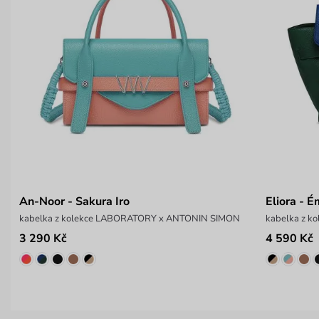
An-Noor - Sakura Iro
Eliora - 
kabelka z kolekce LABORATORY x ANTONIN SIMON
kabelka z 
3 290 Kč
4 590 Kč