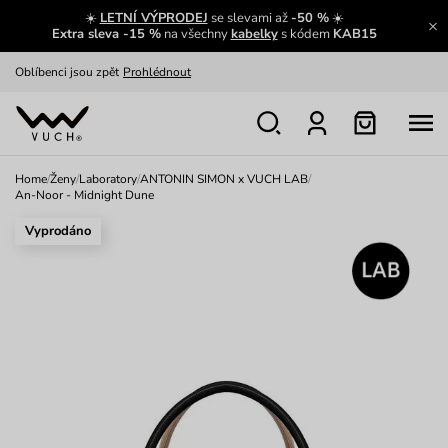
☀️
LETNÍ VÝPRODEJ
se slevami až
-50 %
☀️
Oblíbenci jsou zpět
Prohlédnout
Extra sleva -15 %
na všechny
kabelky
s kódem
KAB15
Nech se inspirovat
Ukázat
Home
/
Ženy
/
Laboratory
/
ANTONIN SIMON x VUCH LAB
/
An-Noor - Midnight Dune
Vyprodáno