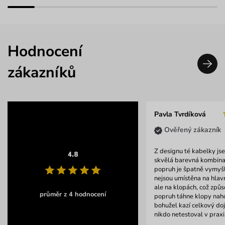
Hodnocení
zákazníků
Pavla Tvrdíková
Ověřený zákazník
Z designu té kabelky js
4.8
skvělá barevná kombina
popruh je špatně vymyš
nejsou umístěna na hlavn
ale na klopách, což způs
průměr z 4 hodnocení
popruh táhne klopy naho
bohužel kazí celkový doj
nikdo netestoval v praxi