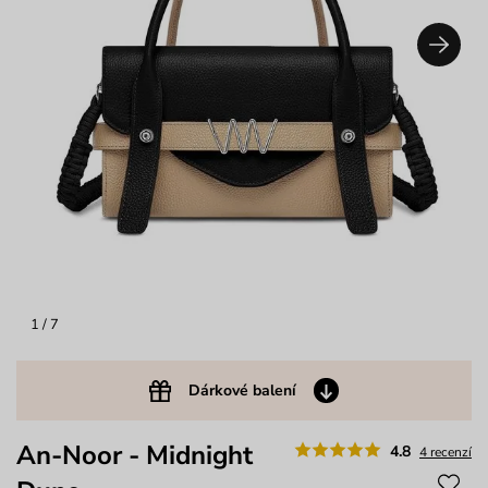
1
/ 7
Dárkové balení
An-Noor - Midnight
4.8
4 recenzí