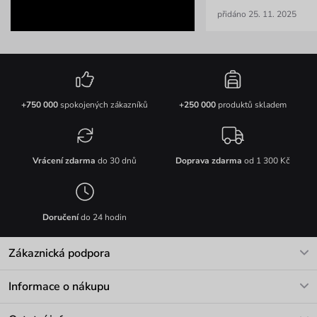
přidáno 25. 11. 2025
+750 000
spokojených zákazníků
+250 000
produktů skladem
Vrácení zdarma
do 30 dnů
Doprava zdarma
od 1 300 Kč
Doručení
do 24 hodin
Zákaznická podpora
V pracovních dnech Po-Pá: 8-17h
Informace o nákupu
info@vuch.cz
Kontakt