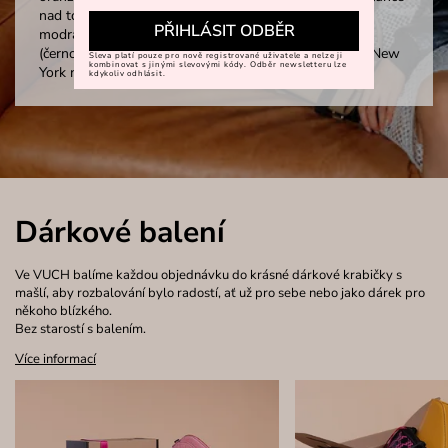
nad toskánskými kopci, Émeraude Ciel (zeleno-
PŘIHLÁSIT ODBĚR
modrá) esenci pařížského šarmu, nebo Midnight Dune
(černo-béžová) která v sobě nese tajemství měst jako New
Sleva platí pouze pro nově registrované uživatele a nelze ji
kombinovat s jinými slevovými kódy. Odběr newsletteru lze
York nebo Londýn.
kdykoliv odhlásit.
Dárkové balení
Ve VUCH balíme každou objednávku do krásné dárkové krabičky s
mašlí, aby rozbalování bylo radostí, ať už pro sebe nebo jako dárek pro
někoho blízkého.
Bez starostí s balením.
Více informací