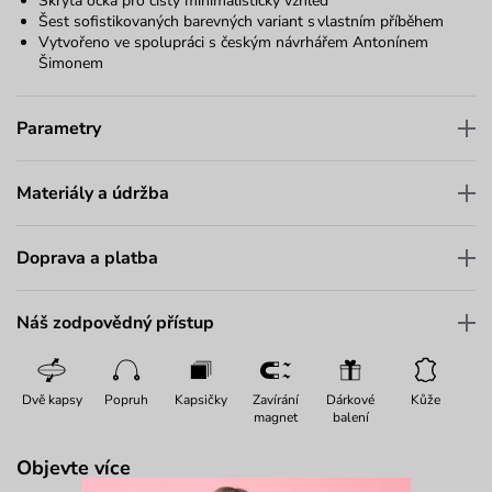
Skrytá očka pro čistý minimalistický vzhled
Šest sofistikovaných barevných variant s vlastním příběhem
Vytvořeno ve spolupráci s českým návrhářem
Antonínem
Šimonem
Parametry
Materiály a údržba
Doprava a platba
Náš zodpovědný přístup
Dvě kapsy
Popruh
Kapsičky
Zavírání
Dárkové
Kůže
magnet
balení
Objevte více